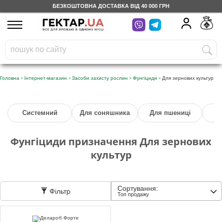
БЕЗКОШТОВНА ДОСТАВКА ВІД 40 000 ГРН
UA
RU
На вашому
грн
бонусному рахунку
Безкоштовно по Україні
»
»
»
»
Головна
Інтернет-магазин
Засоби захисту рослин
Фунгіциди
Для зернових культур
0 800 203 302
Системний
Для соняшника
Для пшениці
Категорії
Фунгіциди призначення Для зернових
Щоденник
культур
Доставка
Сортування:
Фільтр
Топ продажу
Відгуки