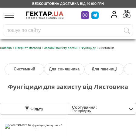
БЕЗКОШТОВНА ДОСТАВКА ВІД 40 000 ГРН
UA
RU
На вашому
грн
бонусному рахунку
Безкоштовно по Україні
»
»
»
»
Головна
Інтернет-магазин
Засоби захисту рослин
Фунгіциди
Листовика
0 800 203 302
Системний
Для соняшника
Для пшениці
Категорії
Фунгіциди для захисту від Листовика
Щоденник
Сортування:
Фільтр
Доставка
Топ продажу
Відгуки