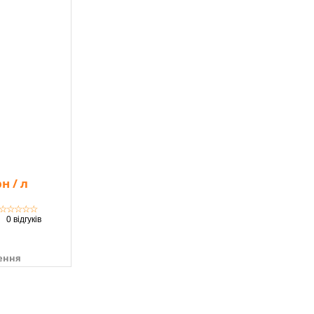
н / л
☆
☆
☆
☆
☆
0 відгуків
ення