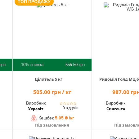
ТОП ПРОДАЖУ
грн
-10%
знижка
555.50
грн
Цілитель 5 кг
Ридоміл Голд МЦ 6
505.00 грн / кг
987.00 грн
Виробник
Виробник
☆
☆
☆
☆
☆
0 відгуків
Укравіт
Сингента
Кешбек
5.05 ₴ /кг
Під замовлення
Під замовл