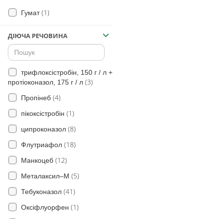
(71)
Церкоспороз
(1)
Гумат
(32)
Ринхоспоріоз
ДІЮЧА РЕЧОВИНА
(2)
Вугільна гниль
(1)
Базальна гниль
трифлоксістробін, 150 г / л +
Гельмінтоспоріозна
(3)
(6)
протіоконазол, 175 г / л
коренева гниль
(4)
(2)
Пропінеб
Пітіозна коренева гниль
(1)
(7)
пікоксістробін
Облямівкова плямистість
(8)
(39)
ципроконазол
Бура листкова іржа
(18)
(37)
Флутриафол
Септоріоз колосу
(12)
(32)
Манкоцеб
Піренофороз
(5)
(7)
Металаксил–М
Смугаста плямистість
(41)
Тебуконазол
Темно-бура плямистість
(39)
(1)
Оксіфлуорфен
(63)
Оїдіум