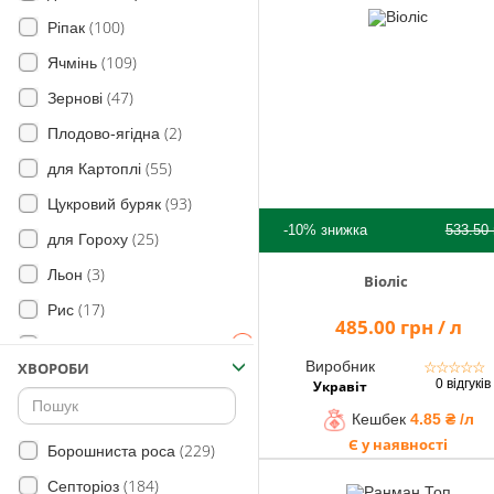
(100)
Ріпак
(109)
Ячмінь
(47)
Зернові
(2)
Плодово-ягідна
(55)
для Картоплі
(93)
Цукровий буряк
-10%
знижка
533.50
(25)
для Гороху
(3)
Льон
Віоліс
(17)
Рис
485.00 грн / л
(19)
Огірок
Виробник
☆
☆
☆
☆
☆
ХВОРОБИ
(84)
для Сої
0 відгуків
Укравіт
(41)
для Цибулі
Кешбек
4.85 ₴ /л
Є у наявності
(6)
(229)
Морква
Борошниста роса
(55)
(184)
Овочі
Септоріоз