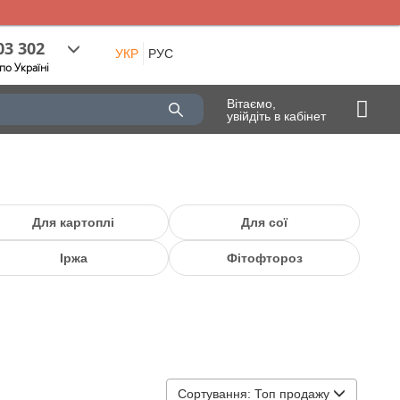
03 302
УКР
РУС
по Україні
Вітаємо,
увійдіть в кабінет
Для картоплі
Для сої
Іржа
Фітофтороз
Сортування:
Топ продажу