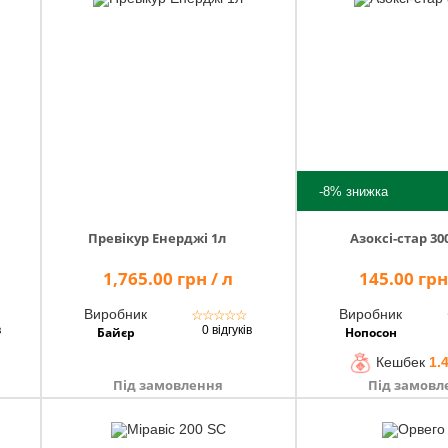
-8%
знижка
Превікур Енерджі 1л
Азоксі-стар 30
1,765.00 грн / л
145.00 грн
Виробник
Виробник
☆
☆
☆
☆
☆
в
0 відгуків
Байєр
Нопосон
Кешбек
1.
Під замовлення
Під замовл