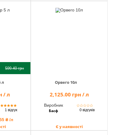
599.40
грн
 л
Орвего 10л
 / л
2,125.00 грн / л
Виробник
★
★
★
★
★
☆
☆
☆
☆
☆
1 відгук
0 відгуків
Басф
55 ₴ /л
сті
Є у наявності