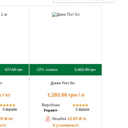
577.50
грн
-10%
знижка
1,422.30
грн
кг
Джек Пот 5л
 / кг
1,293.00 грн / л
Виробник
★
★
★
★
★
★
★
★
★
★
5 відгуків
2 відгука
Укравіт
25 ₴ /кг
Кешбек
12.93 ₴ /л
сті
Є у наявності