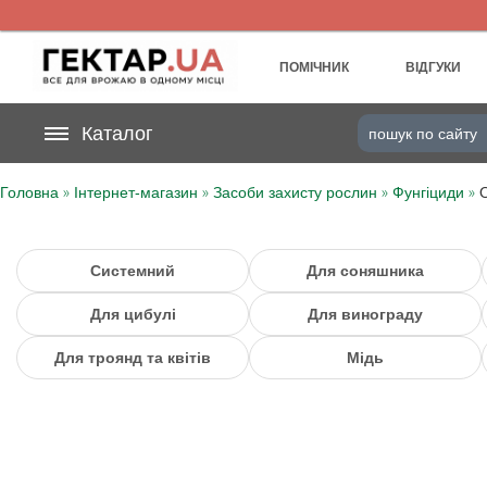
UA
RU
ПОМІЧНИК
ВІДГУКИ
На вашому
Каталог
грн
бонусному рахунку
»
»
»
»
Головна
Інтернет-магазин
Засоби захисту рослин
Фунгіциди
О
Категорії
Щоденник
Системний
Для соняшника
Для цибулі
Для винограду
Доставка
Для троянд та квітів
Мідь
Відгуки
Кошик