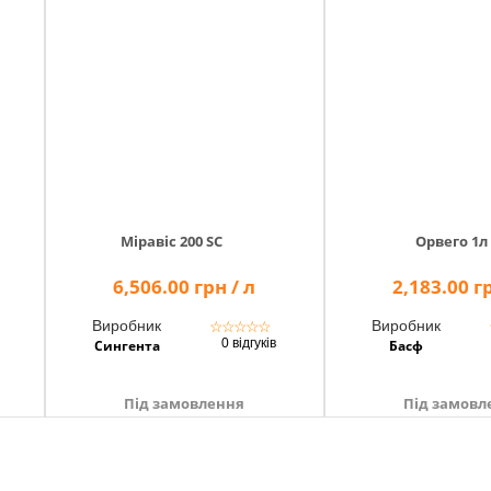
Міравіс 200 SC
Орвего 1л
6,506.00 грн / л
2,183.00 гр
Виробник
Виробник
☆
☆
☆
☆
☆
0 відгуків
Сингента
Басф
Під замовлення
Під замовл