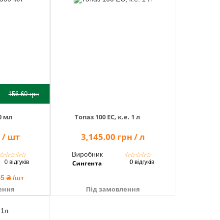
156.60
грн
0 мл
Топаз 100 ЕС, к.е. 1 л
 / шт
3,145.00 грн / л
Виробник
☆
☆
☆
☆
☆
☆
☆
☆
☆
☆
0 відгуків
0 відгуків
Сингента
45 ₴ /шт
ення
Під замовлення