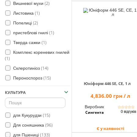
(2)
Вишневої мухи
(1)
Листовика
(2)
Попелиці
(1)
пристеблові гнилі
(1)
Тверда сажки
Комплекс кореневих гнилей
(1)
(14)
Склеротиніоз
(15)
Пероноспороз
Юніформ 446 SE, СЕ, 1 л
КУЛЬТУРА
4,836.00 грн / л
Виробник
☆
☆
☆
☆
☆
0 відгуків
Сингента
(15)
для Кукурудзи
(96)
Для соняшника
Є у наявності
(133)
для Пшениці