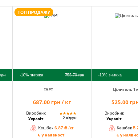
ТОП ПРОДАЖУ
грн
-10%
знижка
755.70
грн
-10%
знижка
ГАРТ
Цілитель 1 
687.00 грн / кг
525.00 грн
Виробник
Виробник
★
★
★
★
★
2 відгука
Укравіт
Укравіт
Кешбек
6.87 ₴ /кг
Кешбек
5.
Є у наявності
Є у наявно