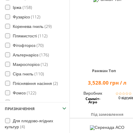
(158)
(30)
Плоди
Іржа
(90)
(112)
Яблуня
Фузаріоз
(119)
(29)
для Винограду
Коренева гниль
(60)
(112)
Томат
Плямистості
(9)
(70)
Полуниця
Фітофтороз
(10)
(176)
Хміль
Альтернаріоз
(2)
(12)
Нут
Макроспоріоз
Ранман Топ
(1)
(110)
Сорго
Сіра гниль
3,528.00 грн / л
(1)
(2)
Просо
Пліснявіння насіння
(4)
(122)
Овес
Фомоз
Виробник
☆
☆
☆
☆
☆
0 відгукі
Самміт-
(15)
(64)
Агро
Жито
Пероноспороз
ПРИЗНАЧЕННЯ
(1)
(14)
Баштанні
Пірикуляріоз
Під замовлення
Для плодово-ягідних
(16)
(4)
Капуста
Летюча сажка
(4)
культур
(90)
(1)
Баклажани
Парша