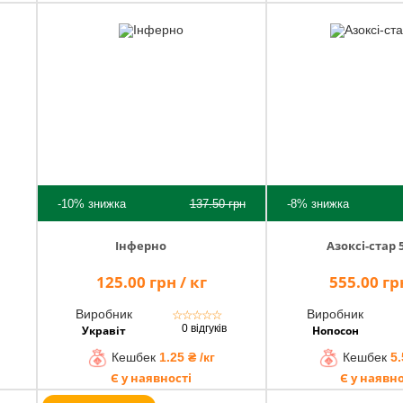
-10%
знижка
137.50
грн
-8%
знижка
Інферно
Азоксі-стар 5
125.00 грн / кг
555.00 грн
Виробник
Виробник
☆
☆
☆
☆
☆
0 відгуків
Укравіт
Нопосон
Кешбек
1.25 ₴ /кг
Кешбек
5.
Є у наявності
Є у наявно