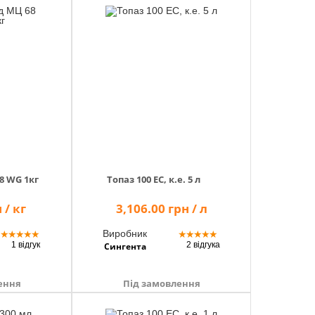
8 WG 1кг
Топаз 100 ЕС, к.е. 5 л
 / кг
3,106.00 грн / л
Виробник
★
★
★
★
★
★
★
★
★
★
1 відгук
2 відгука
Сингента
ення
Під замовлення