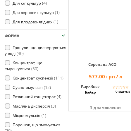
(4)
Для с/г культур
(8)
(26)
на Кавуни
Кучерявість листя
(1)
Для зернових культур
(21)
Еспарцет (насіннєві посіви)
Гниль плодів
(1)
(1)
Для плодово-ягідних
(11)
Кореневі гнилі
(1)
Люпин
(5)
ФОРМА
Сажкові хвороби
(31)
Огірки
(55)
Антракноз
Гранули, що диспергуються
(1)
Перець
(30)
у воді
(2)
Пухирчаста сажка
(4)
Часник
Концентрат, що
(38)
Мілдью
Серенада АСО
(60)
емульгується
(3)
Тютюн
Несправжня борошниста
577.00 грн / л
(111)
Концентрат суспензії
(15)
(6)
роса
Томати безрозсадні
Виробник
(12)
☆
☆
☆
☆
☆
Суспо-емульсія
(13)
(22)
Плодові
Чорна плямистість
0 відгуків
Байєр
(4)
Розчинний концентрат
(19)
(49)
Груша
Біла гниль
(3)
Масляна дисперсія
(9)
(5)
Суниця
Ризоктоніоз
Під замовлення
(1)
Мікроемульсія
(5)
(4)
Волоський горіх
Бактеріоз
Порошок, що змочується
(5)
(4)
Диня
Прикореневі гнилі
(20)