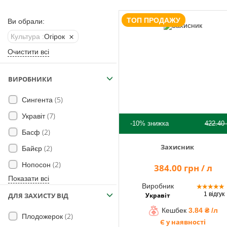
Помічник
ТОП ПРОДАЖУ
Ви обрали:
Культура :
Огірок
0 800 203
Очистити всі
302
Безкоштовно
ВИРОБНИКИ
по Україні
+38 (096) 733
(5)
Сингента
733 0
(7)
Укравіт
+38 (066) 733
-10%
знижка
422.40
733 0
(2)
Басф
+38 (093) 733
Захисник
(2)
Байєр
733 0
(2)
Нопосон
384.00 грн / л
info@hectare.ua
Показати всі
Виробник
★
★
★
★
★
1 відгук
Укравіт
ДЛЯ ЗАХИСТУ ВІД
Кешбек
3.84 ₴ /л
(2)
Плодожерок
Є у наявності