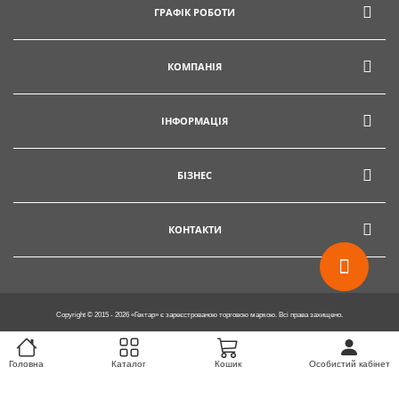
ГРАФІК РОБОТИ
info@hectare.ua
КОМПАНІЯ
ІНФОРМАЦІЯ
БІЗНЕС
КОНТАКТИ
Copyright © 2015 - 2026 «Гектар» є зареєстрованою торговою маркою. Всі права захищено.
Головна
Каталог
Кошик
Особистий кабінет