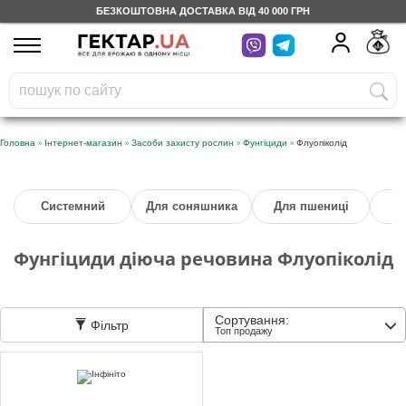
БЕЗКОШТОВНА ДОСТАВКА ВІД 40 000 ГРН
UA
RU
На вашому
грн
бонусному рахунку
Безкоштовно по Україні
»
»
»
»
Головна
Інтернет-магазин
Засоби захисту рослин
Фунгіциди
Флуопіколід
0 800 203 302
Системний
Для соняшника
Для пшениці
Категорії
Фунгіциди діюча речовина Флуопіколід
Щоденник
Сортування:
Фільтр
Доставка
Топ продажу
Відгуки