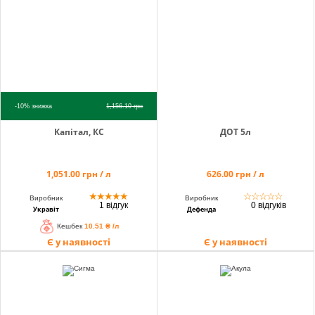
info@hectare.ua
-10%
знижка
1,156.10
грн
Капітал, КС
ДОТ 5л
1,051.00 грн / л
626.00 грн / л
★
★
★
★
★
☆
☆
☆
☆
☆
Виробник
Виробник
1 відгук
0 відгуків
Укравіт
Дефенда
Кешбек
10.51 ₴ /л
Є у наявності
Є у наявності