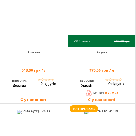
-10%
знижка
1,067.00
грн
Сигма
Акула
613.00 грн / л
970.00 грн / л
☆
☆
☆
☆
☆
☆
☆
☆
☆
☆
Виробник
Виробник
0 відгуків
0 відгуків
Дефенда
Укравіт
Кешбек
9.70 ₴ /л
Є у наявності
Є у наявності
ТОП ПРОДАЖУ