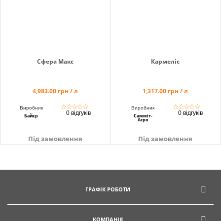
Сфера Макс
Кармеліс
4,983.00 грн / л
1,317.00 грн / л
☆
☆
☆
☆
☆
☆
☆
☆
☆
☆
Виробник
Виробник
0 відгуків
0 відгуків
Байєр
Самміт-
Агро
Під замовлення
Під замовлення
ГРАФІК РОБОТИ
КОМПАНІЯ