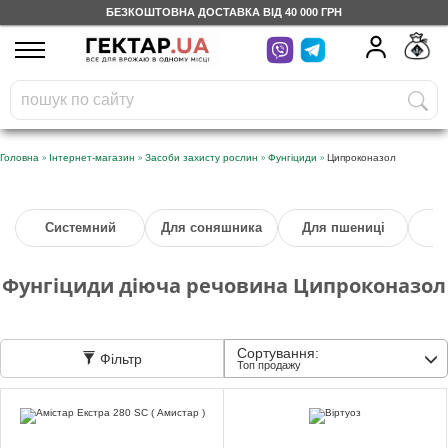
БЕЗКОШТОВНА ДОСТАВКА ВІД 40 000 ГРН
UA
RU
На вашому
грн
бонусному рахунку
Безкоштовно по Україні
»
»
»
»
Головна
Інтернет-магазин
Засоби захисту рослин
Фунгіциди
Ципроконазол
0 800 203 302
Системний
Для соняшника
Для пшениці
Категорії
Фунгіциди діюча речовина Ципроконазол
Щоденник
Сортування:
Фільтр
Доставка
Топ продажу
Відгуки