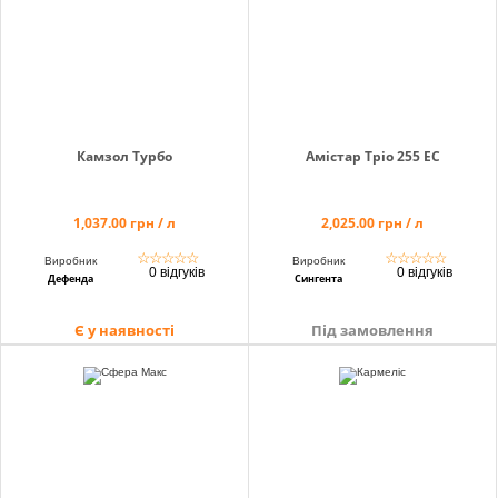
Камзол Турбо
Амістар Тріо 255 ЕС
1,037.00 грн / л
2,025.00 грн / л
☆
☆
☆
☆
☆
☆
☆
☆
☆
☆
Виробник
Виробник
0 відгуків
0 відгуків
Дефенда
Сингента
Є у наявності
Під замовлення