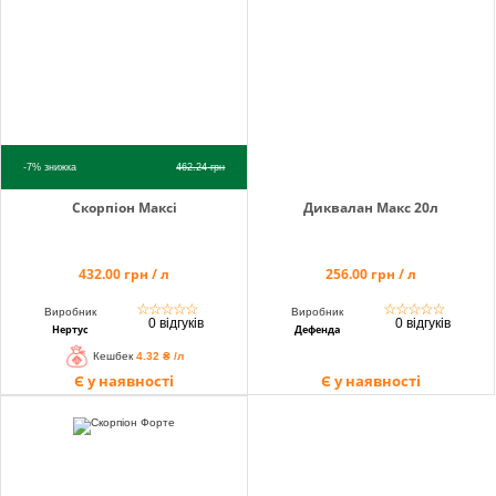
info@hectare.ua
-7%
знижка
462.24
грн
Скорпіон Максі
Диквалан Макс 20л
432.00 грн / л
256.00 грн / л
☆
☆
☆
☆
☆
☆
☆
☆
☆
☆
Виробник
Виробник
0 відгуків
0 відгуків
Нертус
Дефенда
Кешбек
4.32 ₴ /л
Є у наявності
Є у наявності