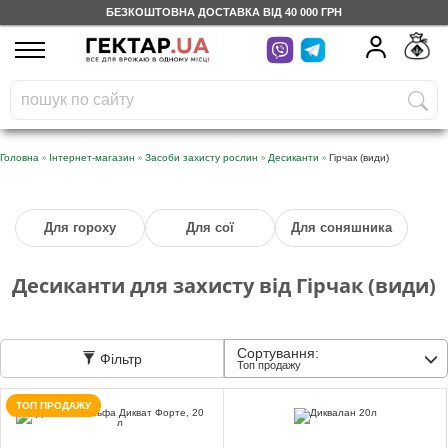
БЕЗКОШТОВНА ДОСТАВКА ВІД 40 000 ГРН
UA
RU
На вашому
грн
бонусному рахунку
Безкоштовно по Україні
»
»
»
»
Головна
Інтернет-магазин
Засоби захисту рослин
Десиканти
Гірчак (види)
0 800 203 302
Для гороху
Для сої
Для соняшника
Категорії
Десиканти для захисту від Гірчак (види)
Щоденник
Сортування:
Фільтр
Доставка
Топ продажу
ТОП ПРОДАЖУ
Відгуки