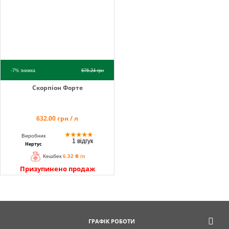
-7%
знижка
676.24
грн
Скорпіон Форте
632.00 грн / л
★
★
★
★
★
Виробник
1 відгук
Нертус
Кешбек
6.32 ₴ /л
Призупинено продаж
ГРАФІК РОБОТИ