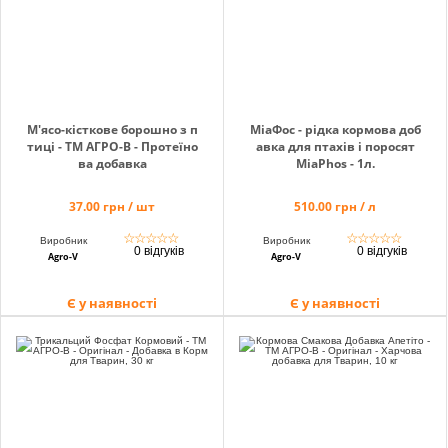
М'ясо-кісткове борошно з п
МіаФос - рідка кормова доб
тиці - ТМ АГРО-В - Протеїно
авка для птахів і поросят
ва добавка
MiaPhos - 1л.
37.00 грн / шт
510.00 грн / л
☆
☆
☆
☆
☆
☆
☆
☆
☆
☆
Виробник
Виробник
0 відгуків
0 відгуків
Agro-V
Agro-V
Є у наявності
Є у наявності