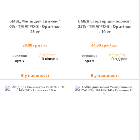
БМВД Фініш для Свиней 1
БМВД Стартер для поросят
0% - ТМ АГРО-В - Оригінал
25% - ТМ АГРО-В - Оригінал
25 кг
- 10 кг
38.00 грн / кг
44.00 грн / шт
☆
☆
☆
☆
☆
☆
☆
☆
☆
☆
Виробник
Виробник
0 відгуків
0 відгуків
Agro-V
Agro-V
Є у наявності
Є у наявності