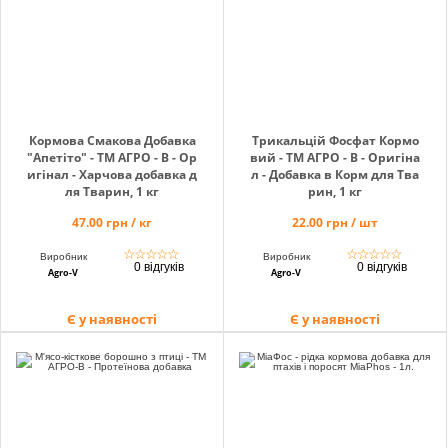
info@hectare.ua
Кормова Смакова Добавка
Трикальцій Фосфат Кормо
"Апетіто" - ТМ АГРО - В - Ор
вий - ТМ АГРО - В - Оригіна
игінал - Харчова добавка д
л - Добавка в Корм для Тва
ля Тварин, 1 кг
рин, 1 кг
47.00 грн / кг
22.00 грн / шт
☆
☆
☆
☆
☆
☆
☆
☆
☆
☆
Виробник
Виробник
0 відгуків
0 відгуків
Agro-V
Agro-V
Є у наявності
Є у наявності