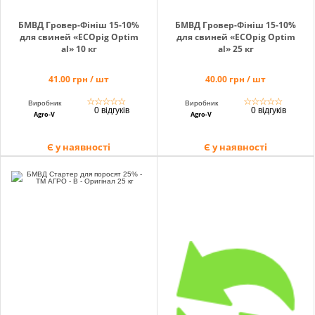
БМВД Гровер-Фініш 15-10%
БМВД Гровер-Фініш 15-10%
для свиней «EСОpig Optim
для свиней «EСОpig Optim
al» 10 кг
al» 25 кг
41.00 грн / шт
40.00 грн / шт
☆
☆
☆
☆
☆
☆
☆
☆
☆
☆
Виробник
Виробник
0 відгуків
0 відгуків
Agro-V
Agro-V
Є у наявності
Є у наявності