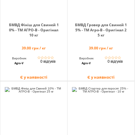
БМВД Фініш для Свиней 1
БМВД Гровер для Свиней 1
0% - ТМ АГРО-В - Оригінал
5% - ТМ Агро-В - Оригінал 2
10 кг
5 кг
39.00 грн / кг
39.00 грн / кг
☆
☆
☆
☆
☆
☆
☆
☆
☆
☆
Виробник
Виробник
0 відгуків
0 відгуків
Agro-V
Agro-V
Є у наявності
Є у наявності