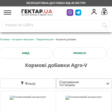
БЕЗКОШТОВНА ДОСТАВКА ВІД 40 000 ГРН
UA
RU
На вашому
грн
бонусному рахунку
Безкоштовно по Україні
»
»
»
Головна
Інтернет-магазин
Тваринництво
Кормові добавки
0 800 203 302
БМВД
ПРЕМІКСИ
Категорії
Кормові добавки Agro-V
Щоденник
Сортування:
Фільтр
Топ продажу
Доставка
Відгуки