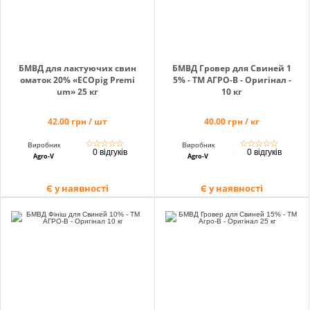
БМВД для лактуючих свин
БМВД Гровер для Свиней 1
оматок 20% «EСОpig Premi
5% - ТМ АГРО-В - Оригінал -
um» 25 кг
10 кг
42.00 грн / шт
40.00 грн / кг
☆
☆
☆
☆
☆
☆
☆
☆
☆
☆
Виробник
Виробник
0 відгуків
0 відгуків
Agro-V
Agro-V
Є у наявності
Є у наявності