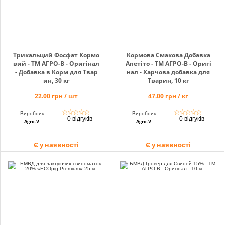
Трикальций Фосфат Кормо
Кормова Смакова Добавка
вий - ТМ АГРО-В - Оригінал
Апетіто - ТМ АГРО-В - Оригі
- Добавка в Корм ​​для Твар
нал - Харчова добавка для
ин, 30 кг
Тварин, 10 кг
22.00 грн / шт
47.00 грн / кг
☆
☆
☆
☆
☆
☆
☆
☆
☆
☆
Виробник
Виробник
0 відгуків
0 відгуків
Agro-V
Agro-V
Є у наявності
Є у наявності