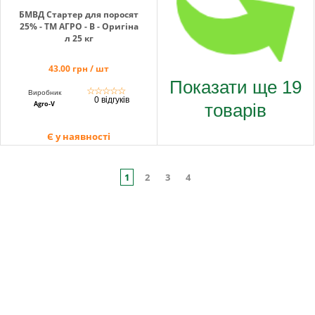
БМВД Стартер для поросят
25% - ТМ АГРО - В - Оригіна
л 25 кг
43.00 грн / шт
Показати ще 19
☆
☆
☆
☆
☆
Виробник
0 відгуків
товарів
Agro-V
Є у наявності
1
2
3
4