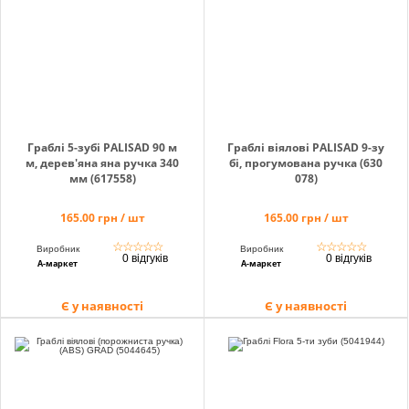
Кошик
Помічник
Граблі 5-зубі PALISAD 90 м
Граблі віялові PALISAD 9-зу
м, дерев'яна яна ручка 340
бі, прогумована ручка (630
мм (617558)
078)
0 800 203
165.00 грн / шт
165.00 грн / шт
302
☆
☆
☆
☆
☆
☆
☆
☆
☆
☆
Виробник
Виробник
Безкоштовно
0 відгуків
0 відгуків
А-маркет
А-маркет
по Україні
+38 (096) 733
Є у наявності
Є у наявності
733 0
+38 (066) 733
733 0
+38 (093) 733
733 0