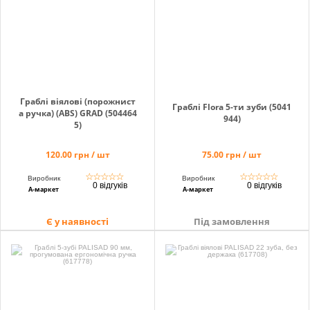
info@hectare.ua
Граблі віялові (порожнист
Граблі Flora 5-ти зуби (5041
а ручка) (ABS) GRAD (504464
944)
5)
120.00 грн / шт
75.00 грн / шт
☆
☆
☆
☆
☆
☆
☆
☆
☆
☆
Виробник
Виробник
0 відгуків
0 відгуків
А-маркет
А-маркет
Є у наявності
Під замовлення