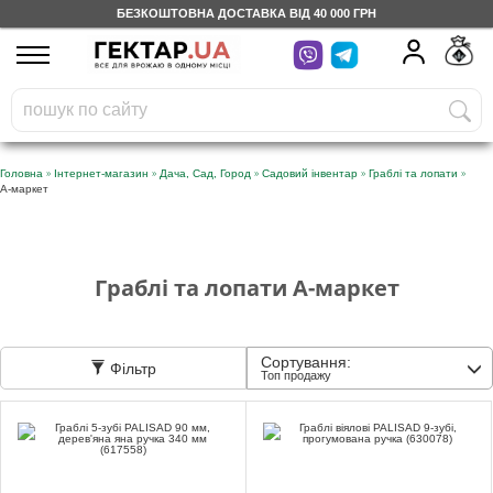
БЕЗКОШТОВНА ДОСТАВКА ВІД 40 000 ГРН
UA
RU
На вашому
грн
бонусному рахунку
Безкоштовно по Україні
»
»
»
»
»
Головна
Інтернет-магазин
Дача, Сад, Город
Садовий інвентар
Граблі та лопати
А-маркет
0 800 203 302
Категорії
Граблі та лопати А-маркет
Щоденник
Сортування:
Фільтр
Топ продажу
Доставка
Відгуки