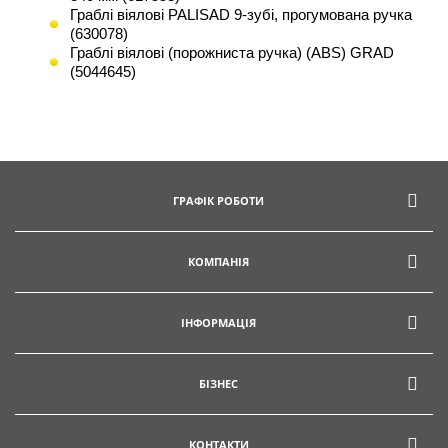
Граблі віялові PALISAD 9-зубі, прогумована ручка
(630078)
Граблі віялові (порожниста ручка) (ABS) GRAD
(5044645)
ГРАФІК РОБОТИ
КОМПАНІЯ
ІНФОРМАЦІЯ
БІЗНЕС
КОНТАКТИ