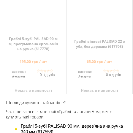
Граблі 5-зубі PALISAD 90 м
Граблі віялові PALISAD 22 з
м, прогумована ергономіч
уба, без держака (617708)
на ручка (617778)
195.00 грн / шт
65.00 грн / шт
☆
☆
☆
☆
☆
☆
☆
☆
☆
☆
Виробник
Виробник
0 відгуків
0 відгуків
А-маркет
А-маркет
Немає в наявності
Немає в наявності
Що люди купують найчастіше?
Частіше за все із категорії «Граблі та лопати А-маркет »
купують такі товари:
Граблі 5-зубі PALISAD 90 мм, дерев'яна яна ручка
340 мм (617558)