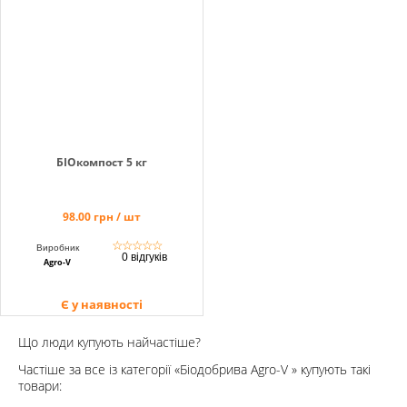
Кошик
Помічник
БІОкомпост 5 кг
0 800 203
98.00 грн / шт
302
☆
☆
☆
☆
☆
Виробник
Безкоштовно
0 відгуків
Agro-V
по Україні
+38 (096) 733
Є у наявності
733 0
+38 (066) 733
Що люди купують найчастіше?
733 0
Частіше за все із категорії «Біодобрива Agro-V » купують такі
+38 (093) 733
товари:
733 0