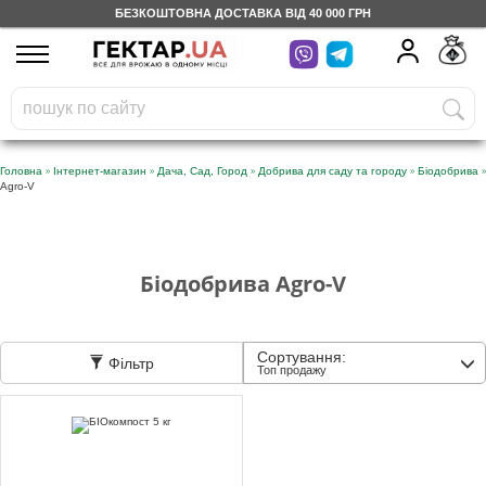
БЕЗКОШТОВНА ДОСТАВКА ВІД 40 000 ГРН
UA
RU
На вашому
грн
бонусному рахунку
Безкоштовно по Україні
»
»
»
»
»
Головна
Інтернет-магазин
Дача, Сад, Город
Добрива для саду та городу
Біодобрива
Agro-V
0 800 203 302
Категорії
Біодобрива Agro-V
Щоденник
Сортування:
Фільтр
Топ продажу
Доставка
Відгуки