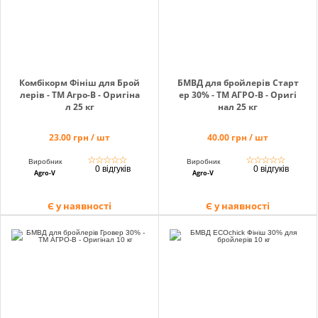
Комбікорм Фініш для Брой
БМВД для бройлерів Старт
лерів - ТМ Агро-В - Оригіна
ер 30% - ТМ АГРО-В - Оригі
л 25 кг
нал 25 кг
23.00 грн / шт
40.00 грн / шт
☆
☆
☆
☆
☆
☆
☆
☆
☆
☆
Виробник
Виробник
0 відгуків
0 відгуків
Agro-V
Agro-V
Є у наявності
Є у наявності