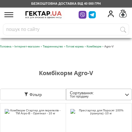
БЕЗКОШТОВНА ДОСТАВКА ВІД 40 000 ГРН
UA
RU
На вашому
грн
бонусному рахунку
Безкоштовно по Україні
»
»
»
»
»
Головна
Інтернет-магазин
Тваринництво
Готові корма
Комбікорм
Agro-V
0 800 203 302
Категорії
Комбікорм Agro-V
Щоденник
Сортування:
Фільтр
Топ продажу
Доставка
Відгуки