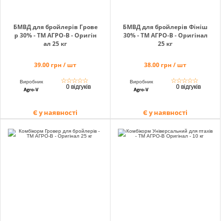
БМВД для бройлерів Грове
БМВД для бройлерів Фініш
р 30% - ТМ АГРО-В - Оригін
30% - ТМ АГРО-В - Оригінал
ал 25 кг
25 кг
39.00 грн / шт
38.00 грн / шт
☆
☆
☆
☆
☆
☆
☆
☆
☆
☆
Виробник
Виробник
0 відгуків
0 відгуків
Agro-V
Agro-V
Є у наявності
Є у наявності