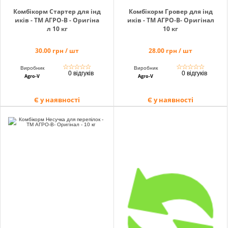
Комбікорм Стартер для інд
Комбікорм Гровер для інд
иків - ТМ АГРО-В - Оригіна
иків - ТМ АГРО-В- Оригінал
л 10 кг
10 кг
30.00 грн / шт
28.00 грн / шт
☆
☆
☆
☆
☆
☆
☆
☆
☆
☆
Виробник
Виробник
0 відгуків
0 відгуків
Agro-V
Agro-V
Є у наявності
Є у наявності