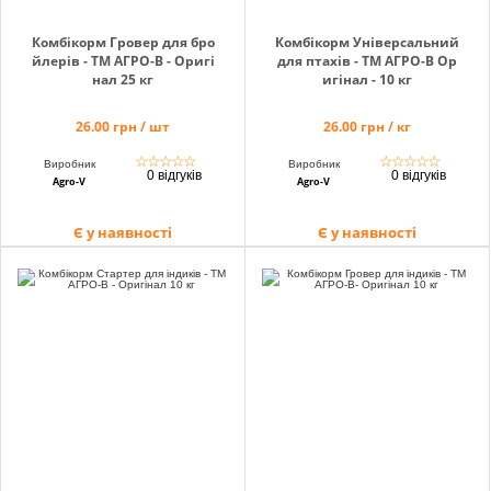
Комбікорм Гровер для бро
Комбікорм Універсальний
йлерів - ТМ АГРО-В - Оригі
для птахів - ТМ АГРО-В Ор
нал 25 кг
игінал - 10 кг
26.00 грн / шт
26.00 грн / кг
☆
☆
☆
☆
☆
☆
☆
☆
☆
☆
Виробник
Виробник
0 відгуків
0 відгуків
Agro-V
Agro-V
Є у наявності
Є у наявності