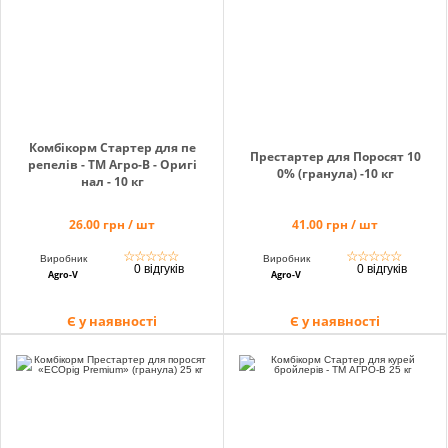
Кошик
Помічник
Комбікорм Стартер для пе
Престартер для Поросят 10
репелів - ТМ Агро-В - Оригі
0% (гранула) -10 кг
нал - 10 кг
26.00 грн / шт
41.00 грн / шт
0 800 203
302
☆
☆
☆
☆
☆
☆
☆
☆
☆
☆
Виробник
Виробник
0 відгуків
0 відгуків
Безкоштовно
Agro-V
Agro-V
по Україні
Є у наявності
Є у наявності
+38 (096) 733
733 0
+38 (066) 733
733 0
+38 (093) 733
733 0