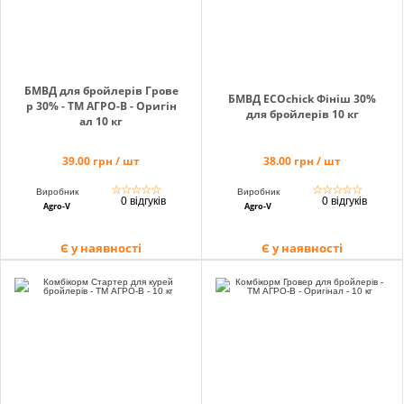
БМВД для бройлерів Грове
БМВД ECOchick Фініш 30%
р 30% - ТМ АГРО-В - Оригін
для бройлерів 10 кг
ал 10 кг
39.00 грн / шт
38.00 грн / шт
☆
☆
☆
☆
☆
☆
☆
☆
☆
☆
Виробник
Виробник
0 відгуків
0 відгуків
Agro-V
Agro-V
Є у наявності
Є у наявності