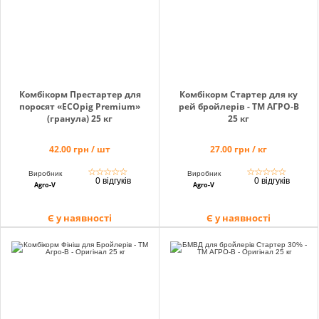
info@hectare.ua
Комбікорм Престартер для
Комбікорм Стартер для ку
поросят «EСОpig Premium»
рей бройлерів - ТМ АГРО-В
(гранула) 25 кг
25 кг
42.00 грн / шт
27.00 грн / кг
☆
☆
☆
☆
☆
☆
☆
☆
☆
☆
Виробник
Виробник
0 відгуків
0 відгуків
Agro-V
Agro-V
Є у наявності
Є у наявності