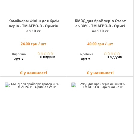
Комбікорм Фініш для брой
БМВД для бройлерів Старт
лерів - ТМ АГРО-В - Оригін
ер 30% - ТМ АГРО-В - Оригі
ал 10 кг
нал 10 кг
24.00 грн / шт
40.00 грн / шт
☆
☆
☆
☆
☆
☆
☆
☆
☆
☆
Виробник
Виробник
0 відгуків
0 відгуків
Agro-V
Agro-V
Є у наявності
Є у наявності