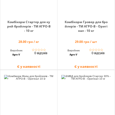
Комбікорм Стартер для ку
Комбікорм Гровер для бро
рей бройлерів - ТМ АГРО-В
йлерів - ТМ АГРО-В - Оригі
- 10 кг
нал - 10 кг
28.00 грн / кг
29.00 грн / шт
☆
☆
☆
☆
☆
☆
☆
☆
☆
☆
Виробник
Виробник
0 відгуків
0 відгуків
Agro-V
Agro-V
Є у наявності
Є у наявності