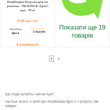
Комбікорм Несучка для пе
репілок - ТМ АГРО-В- Оригі
нал - 10 кг
27.00 грн / шт
Показати ще 19
☆
☆
☆
☆
☆
Виробник
0 відгуків
товарів
Agro-V
Є у наявності
1
2
Що люди купують найчастіше?
Частіше за все із категорії «Комбікорм Agro-V » купують такі
товари: