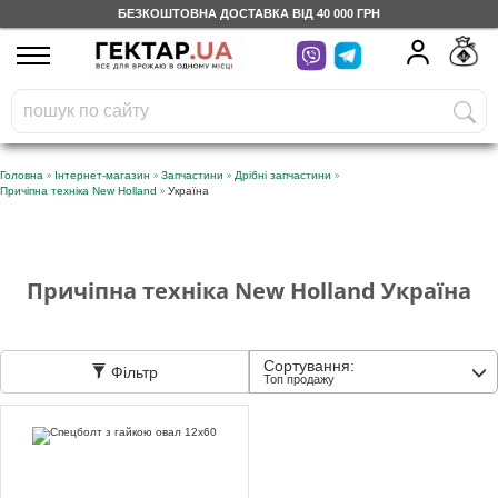
БЕЗКОШТОВНА ДОСТАВКА ВІД 40 000 ГРН
UA
RU
На вашому
грн
бонусному рахунку
Безкоштовно по Україні
»
»
»
»
Головна
Інтернет-магазин
Запчастини
Дрібні запчастини
»
Причіпна техніка New Holland
Україна
0 800 203 302
Категорії
Причіпна техніка New Holland Україна
Щоденник
Сортування:
Фільтр
Топ продажу
Доставка
Відгуки