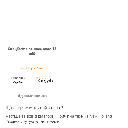
Кошик
Помічник
Спецболт з гайкою овал 12
х60
0 800 203
33.00 грн / шт
302
☆
☆
☆
☆
☆
Виробник
Безкоштовно
0 відгуків
Україна
по Україні
+38 (096) 733
Під замовлення
733 0
+38 (066) 733
Що люди купують найчастіше?
733 0
Частіше за все із категорії «Причіпна техніка New Holland
+38 (093) 733
Україна » купують такі товари:
733 0