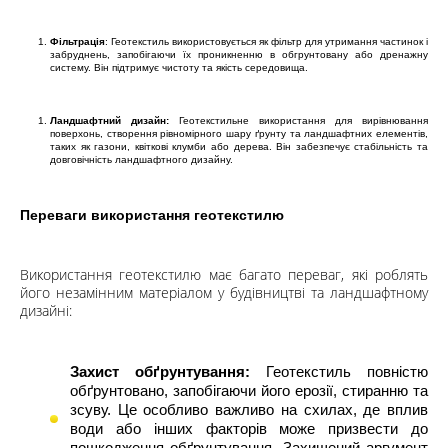
info@hectare.ua
Фільтрація
: Геотекстиль використовується як фільтр для утримання частинок і
забруднень, запобігаючи їх проникненню в обгрунтовану або дренажну
систему. Він підтримує чистоту та якість середовища.
Ландшафтний дизайн:
Геотекстильне використання для вирівнювання
поверхонь, створення рівномірного шару ґрунту та ландшафтних елементів,
таких як газони, квіткові клумби або дерева. Він забезпечує стабільність та
довговічність ландшафтного дизайну.
Переваги використання геотекстилю
Використання геотекстилю має багато переваг, які роблять
його незамінним матеріалом у будівництві та ландшафтному
дизайні:
Захист обґрунтування:
Геотекстиль повністю
обґрунтовано, запобігаючи його ерозії, стиранню та
зсуву. Це особливо важливо на схилах, де вплив
води або інших факторів може призвести до
пошкодження обґрунтування. Захищений аргумент