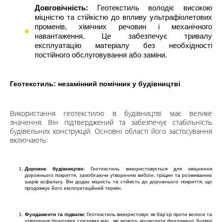
Довговічність:
Геотекстиль володіє високою
міцністю та стійкістю до впливу ультрафіолетових
променів, хімічних речовин і механічного
навантаження. Це забезпечує тривалу
експлуатацію матеріалу без необхідності
постійного обслуговування або заміни.
Геотекстиль: незамінний помічник у будівництві
Використання геотекстилю в будівництві має велике
значення. Він підтверджений та забезпечує стабільність
будівельних конструкцій. Основні області його застосування
включають:
Дорожнє будівництво:
Геотекстиль використовується для зміцнення
дорожнього покриття, запобігаючи утворенню вибоїн, тріщин та розмиванню
шарів асфальту. Він додає міцність та стійкість до дорожнього покриття, що
продовжує його експлуатаційний термін.
Фундаменти та підвали:
Геотекстиль використовує як бар'єр проти вологи та
утворення ґрунтових слизових мас, які можуть пошкодити фундамент будівлі