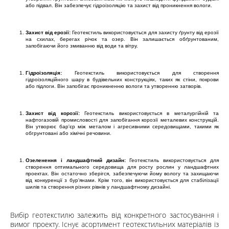
або підвал. Він забезпечує гідроізоляцію та захист від проникнення вологи.
Захист від ерозії:
Геотекстиль використовується для захисту ґрунту від ерозії
на схилах, берегах річок та озер. Він залишається обґрунтованим,
запобігаючи його змиванню від води та вітру.
Гідроізоляція:
Геотекстиль використовується для створення
гідроізоляційного шару в будівельних конструкціях, таких як стіни, покрови
або підлоги. Він запобігає проникненню вологи та утворенню затворів.
Захист від корозії:
Геотекстиль використовується в металургійній та
нафтогазовій промисловості для запобігання корозії металевих конструкцій.
Він утворює бар'єр між металом і агресивними середовищами, такими як
обгрунтовані або хімічні речовини.
Озеленення і ландшафтний дизайн:
Геотекстиль використовується для
створення оптимального середовища для росту рослин у ландшафтних
проектах. Він остаточно зберігся, забезпечуючи йому вологу та захищаючи
від конкуренції з бур'янами. Крім того, він використовується для стабілізації
шилів та створення різних рівнів у ландшафтному дизайні.
Вибір геотекстилю залежить від конкретного застосування і
вимог проекту. Існує асортимент геотекстильних матеріалів із