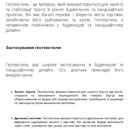
Геотекстиль - це матеріал, який використовується для захисту
та стабілізації ґрунту в різних будівельних та ландшафтних
Кошик
проектах. Він має багато переваг і зберегти якість підстави,
запобігаючи його руйнуванню та ерозії. Геотекстиль є
незамінним помічником у будівництві та ландшафтному
Помічник
дизайні.
Застосування геотекстилю
Геотекстиль має широке застосування в будівництві та
0 800 203
ландшафтному дизайні. Ось декілька прикладів його
302
використання:
Безкоштовно
по Україні
Захист ґрунту:
Геотекстиль використовується для захисту ґрунту від ерозії,
+38 (096) 733
стирання та механічного пошкодження. Він створює бар'єр між
733 0
обґрунтуванням та водою або іншими матеріалами, запобігаючи їх взаємодії
та зменшуючи ризик виникнення проблеми.
+38 (066) 733
733 0
+38 (093) 733
Дренажні системи:
Геотекстиль використовується в дренажних системах для
відведення надлішкової вологи з підстави. Він дозволяє водієві проникнути
733 0
через себе, утримуючи при цьому частини підставу та інші матеріали.