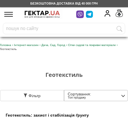
БЕЗКОШТОВНА ДОСТАВКА ВІД 40 000 ГРН
UA
RU
На вашому
грн
бонусному рахунку
Безкоштовно по Україні
»
»
»
»
Головна
Інтернет-магазин
Дача, Сад, Город
Сітки садові та покривні матеріали
Геотекстиль
0 800 203 302
Категорії
Геотекстиль
Щоденник
Сортування:
Фільтр
Топ продажу
Доставка
Геотекстиль: захист і стабілізація ґрунту
Відгуки