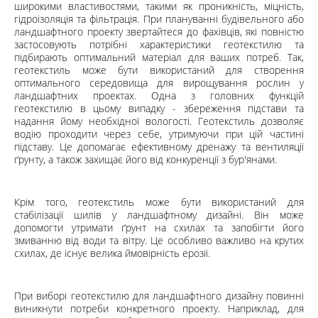
широкими властивостями, такими як проникність, міцність,
гідроізоляція та фільтрація. При плануванні будівельного або
ландшафтного проекту звертайтеся до фахівців, які повністю
застосовують потрібні характеристики геотекстилю та
підбирають оптимальний матеріал для ваших потреб. Так,
геотекстиль може бути використаний для створення
оптимального середовища для вирощування рослин у
ландшафтних проектах. Одна з головних функцій
геотекстилю в цьому випадку - збереження підстави та
надання йому необхідної вологості. Геотекстиль дозволяє
водію проходити через себе, утримуючи при цій частині
підставу. Це допомагає ефективному дренажу та вентиляції
ґрунту, а також захищає його від конкуренції з бур'янами.
Крім того, геотекстиль може бути використаний для
стабілізації шилів у ландшафтному дизайні. Він може
допомогти утримати ґрунт на схилах та запобігти його
змиванню від води та вітру. Це особливо важливо на крутих
схилах, де існує велика ймовірність ерозії.
При виборі геотекстилю для ландшафтного дизайну повинні
виникнути потреби конкретного проекту. Наприклад, для