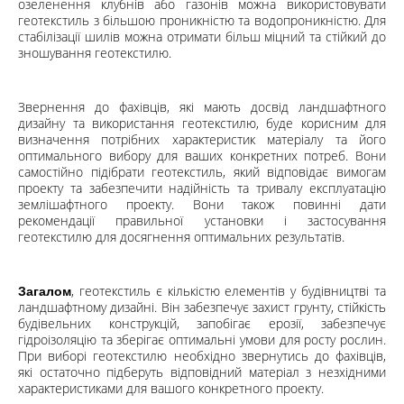
озеленення клубнів або газонів можна використовувати
геотекстиль з більшою проникністю та водопроникністю. Для
стабілізації шилів можна отримати більш міцний та стійкий до
зношування геотекстилю.
Звернення до фахівців, які мають досвід ландшафтного
дизайну та використання геотекстилю, буде корисним для
визначення потрібних характеристик матеріалу та його
оптимального вибору для ваших конкретних потреб. Вони
самостійно підібрати геотекстиль, який відповідає вимогам
проекту та забезпечити надійність та тривалу експлуатацію
землішафтного проекту. Вони також повинні дати
рекомендації правильної установки і застосування
геотекстилю для досягнення оптимальних результатів.
, геотекстиль є кількістю елементів у будівництві та
Загалом
ландшафтному дизайні. Він забезпечує захист грунту, стійкість
будівельних конструкцій, запобігає ерозії, забезпечує
гідроізоляцію та зберігає оптимальні умови для росту рослин.
При виборі геотекстилю необхідно звернутись до фахівців,
які остаточно підберуть відповідний матеріал з незхідними
характеристиками для вашого конкретного проекту.