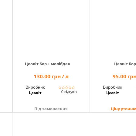
Цеовіт Бор + молібден
Цеовіт Бор
130.00 грн / л
95.00 грн
Виробник
Виробник
☆
☆
☆
☆
☆
0 відгуків
Цеовіт
Цеовіт
Під замовлення
Ціну уточн