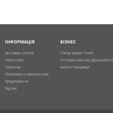
ІНФОРМАЦІЯ
БІЗНЕС
Доставка і оплата
Гектар маркет плейс
Карта сайту
Оптовим клієнтам (Дропшипінг)
Помічник
Кабінет продавця
Проблеми із замовленням
Кредитування
Відгуки