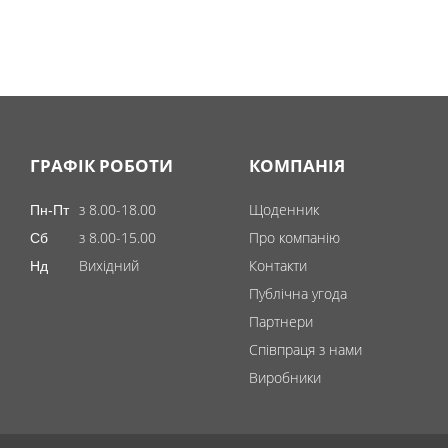
ГРАФІК РОБОТИ
КОМПАНІЯ
з 8.00-18.00
Щоденник
Пн-Пт
з 8.00-15.00
Про компанію
Сб
Вихідний
Контакти
Нд
Публічна угода
Партнери
Співпраця з нами
Виробники