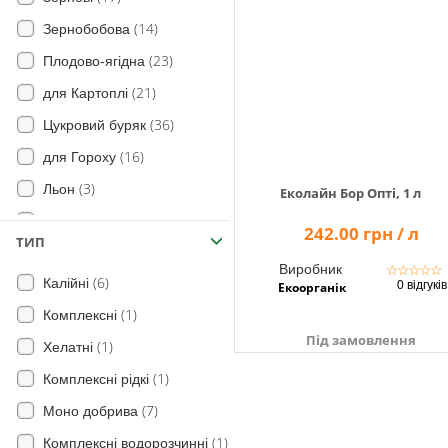
(14)
Зернобобова
(23)
Плодово-ягідна
(21)
для Картоплі
(36)
Цукровий буряк
(16)
для Гороху
(3)
Льон
Еколайн Бор Опті, 1 л
(3)
Рис
242.00 грн / л
ТИП
(3)
Огірок
Виробник
☆
☆
☆
☆
☆
(6)
Калійні
(27)
для Сої
0 відгуків
Екоорганік
(1)
Комплексні
(3)
для Цибулі
Під замовлення
(1)
Хелатні
(3)
Морква
(1)
Комплексні рідкі
(34)
Овочі
(7)
Моно добрива
(11)
Плоди
(1)
Комплексні водорозчинні
(3)
Яблуня