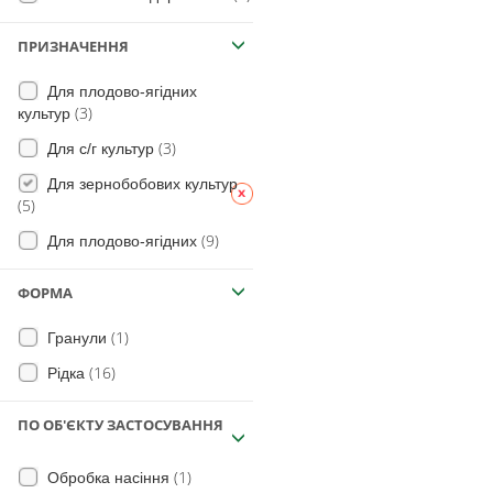
(18)
для Винограду
ПРИЗНАЧЕННЯ
(3)
Ягідна
Для плодово-ягідних
(1)
Нут
(3)
культур
(4)
Сорго
(3)
Для с/г культур
(5)
Просо
Для зернобобових культур
(5)
(1)
Овес
(9)
Для плодово-ягідних
(1)
Жито
(2)
Баштанні
ФОРМА
(1)
Плодові
(1)
Гранули
(3)
Кукурудза
(16)
Рідка
ПО ОБ'ЄКТУ ЗАСТОСУВАННЯ
(1)
Обробка насіння