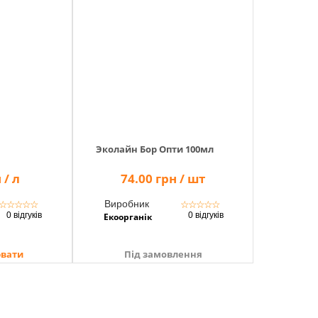
Эколайн Бор Опти 100мл
 / л
74.00 грн / шт
Виробник
☆
☆
☆
☆
☆
☆
☆
☆
☆
☆
0 відгуків
0 відгуків
Екоорганік
ювати
Під замовлення