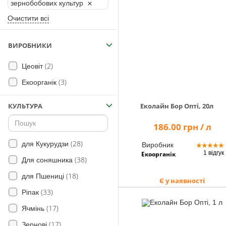
Помічник
зернобобових культур
Очистити всі
ВИРОБНИКИ
0 800 203
302
(2)
Цеовіт
Безкоштовно
по Україні
(3)
Екоорганік
+38 (096) 733
Еколайн Бор Опті, 20л
КУЛЬТУРА
733 0
+38 (066) 733
186.00 грн / л
733 0
+38 (093) 733
(28)
для Кукурудзи
Виробник
★
★
★
★
★
733 0
1 відгук
Екоорганік
(38)
Для соняшника
info@hectare.ua
(18)
для Пшениці
Є у наявності
(33)
Ріпак
(17)
Ячмінь
(17)
Зернові