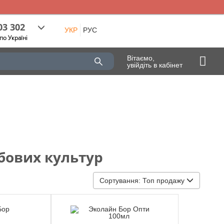
03 302
УКР
РУС
по Україні
Вітаємо,
увійдіть в кабінет
бових культур
Сортування:
Топ продажу