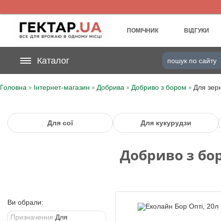
UA
RU
ПОМІЧНИК
ВІДГУКИ
На вашому
Каталог
грн
бонусному рахунку
»
»
»
»
Головна
Інтернет-магазин
Добрива
Добриво з бором
Для зер
Категорії
Щоденник
Для сої
Для кукурудзи
Доставка
Добриво з бо
Відгуки
Кошик
Ви обрали:
Призначення:
Для