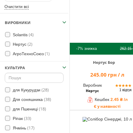
Помічник
Очистити всі
ВИРОБНИКИ
0 800 203
(4)
Solantis
302
Безкоштовно
(2)
Нертус
по Україні
-7%
знижка
262.15
(1)
АгроТехноСоюз
+38 (096) 733
Нертус Бор
733 0
КУЛЬТУРА
+38 (066) 733
245.00 грн / л
733 0
+38 (093) 733
Виробник
★
★
★
★
★
733 0
(28)
для Кукурудзи
1 відгук
Нертус
(38)
Кешбек
2.45 ₴ /л
Для соняшника
info@hectare.ua
Є у наявності
(18)
для Пшениці
(33)
Ріпак
(17)
Ячмінь