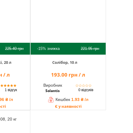
225.40
грн
-15%
знижка
221.95
грн
, 20 л
Солібор, 10 л
 / л
193.00 грн / л
Виробник
★
★
★
★
★
☆
☆
☆
☆
☆
1 відгук
0 відгуків
Solantis
96 ₴ /л
Кешбек
1.93 ₴ /л
сті
Є у наявності