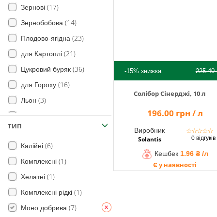
(17)
Зернові
(14)
Зернобобова
(23)
Плодово-ягідна
(21)
для Картоплі
(36)
Цукровий буряк
-15%
знижка
225.40
(16)
для Гороху
Солібор Сінерджі, 10 л
(3)
Льон
196.00 грн / л
(3)
Рис
ТИП
(3)
Виробник
☆
☆
☆
☆
☆
Огірок
0 відгуків
Solantis
(6)
Калійні
(27)
для Сої
Кешбек
1.96 ₴ /л
(1)
Комплексні
(3)
для Цибулі
Є у наявності
(1)
Хелатні
(3)
Морква
(1)
Комплексні рідкі
(34)
Овочі
(7)
Моно добрива
(11)
Плоди