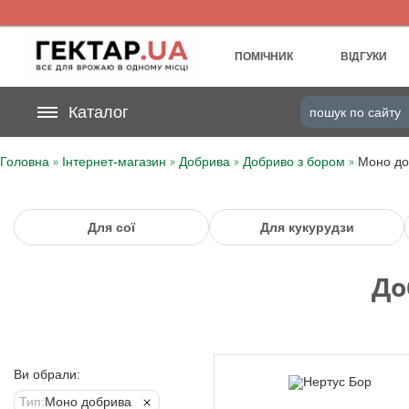
UA
RU
ПОМІЧНИК
ВІДГУКИ
На вашому
Каталог
грн
бонусному рахунку
»
»
»
»
Головна
Інтернет-магазин
Добрива
Добриво з бором
Моно до
Категорії
Щоденник
Для сої
Для кукурудзи
Доставка
До
Відгуки
Кошик
Ви обрали:
Тип:
Моно добрива