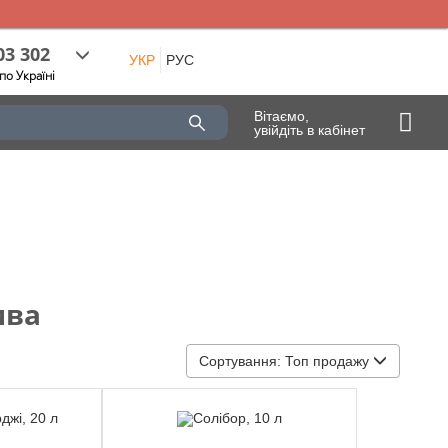
03 302
УКР
РУС
по Україні
Вітаємо,
увійдіть в кабінет
ива
Сортування:
Топ продажу