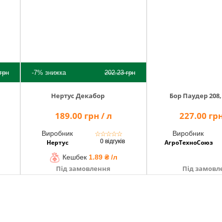
грн
-7%
знижка
202.23
грн
Нертус Декабор
Бор Паудер 208,
189.00 грн / л
227.00 грн
Виробник
Виробник
☆
☆
☆
☆
☆
0 відгуків
Нертус
АгроТехноСоюз
Кешбек
1.89 ₴ /л
Під замовлення
Під замовл