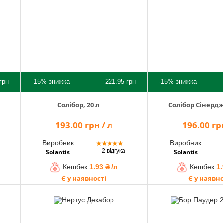
грн
-15%
знижка
221.95
грн
-15%
знижка
Солібор, 20 л
Солібор Сінерджі
193.00 грн / л
196.00 грн
Виробник
Виробник
★
★
★
★
★
2 відгука
Solantis
Solantis
Кешбек
1.93 ₴ /л
Кешбек
1.
Є у наявності
Є у наявно