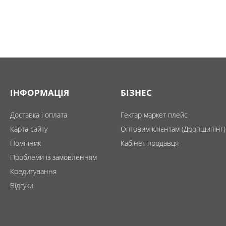
ІНФОРМАЦІЯ
БІЗНЕС
Доставка і оплата
Гектар маркет плейс
Карта сайту
Оптовим клієнтам (Дропшипінг)
Помічник
Кабінет продавця
Проблеми із замовленням
Кредитування
Відгуки