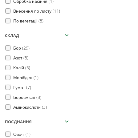
(1)
Обробка насіння
(11)
Внесення по листу
(8)
По вегетаціі
СКЛАД
(29)
Бор
(8)
Азот
(6)
Калій
(1)
Молібден
(7)
Гумат
(8)
Боровмісні
(3)
Амінокислоти
ПОЄДНАННЯ
(1)
Овочі