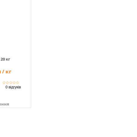
 20 кг
 / кг
☆
☆
☆
☆
☆
0 відгуків
ення