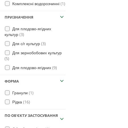
(1)
Комплексні водорозчинні
(3)
Яблуня
(18)
для Винограду
ПРИЗНАЧЕННЯ
(3)
Ягідна
Для плодово-ягідних
(1)
Нут
(3)
культур
(4)
Сорго
(3)
Для с/г культур
(5)
Просо
Для зернобобових культур
(5)
(1)
Овес
(9)
Для плодово-ягідних
(1)
Жито
(2)
Баштанні
ФОРМА
(1)
Плодові
(1)
Гранули
(3)
Кукурудза
(16)
Рідка
ПО ОБ'ЄКТУ ЗАСТОСУВАННЯ