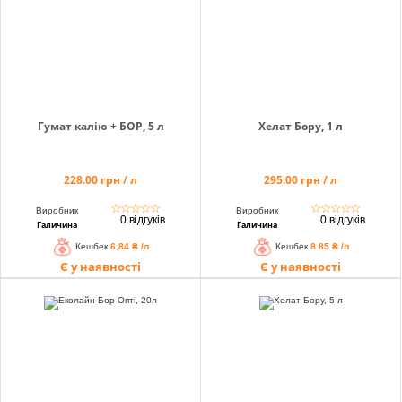
Гумат калію + БОР, 5 л
Хелат Бору, 1 л
228.00 грн / л
295.00 грн / л
☆
☆
☆
☆
☆
☆
☆
☆
☆
☆
Виробник
Виробник
0 відгуків
0 відгуків
Галичина
Галичина
Кешбек
6.84 ₴ /л
Кешбек
8.85 ₴ /л
Є у наявності
Є у наявності