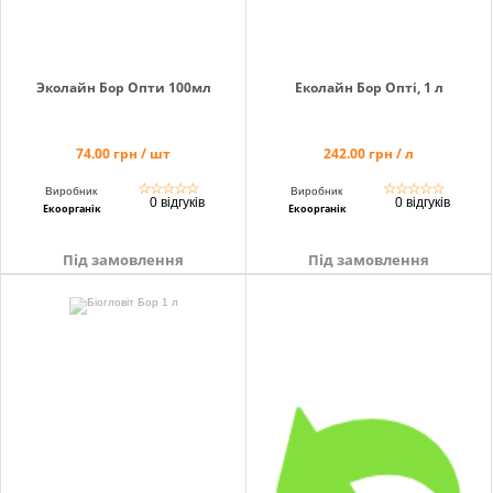
Эколайн Бор Опти 100мл
Еколайн Бор Опті, 1 л
74.00 грн / шт
242.00 грн / л
☆
☆
☆
☆
☆
☆
☆
☆
☆
☆
Виробник
Виробник
0 відгуків
0 відгуків
Екоорганік
Екоорганік
Під замовлення
Під замовлення