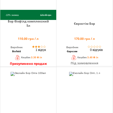
-10%
знижка
121.00
грн
Бор біофілд комплексний
Євростім Бор
5л
110.00 грн / л
170.00 грн / л
★
★
★
☆
☆
☆
☆
☆
☆
☆
Виробник
Виробник
1 відгук
0 відгуків
Biofield
Євросем
Кешбек
3.30 ₴ /л
Кешбек
3.40 ₴ /л
Під замовлення
Призупинено продаж