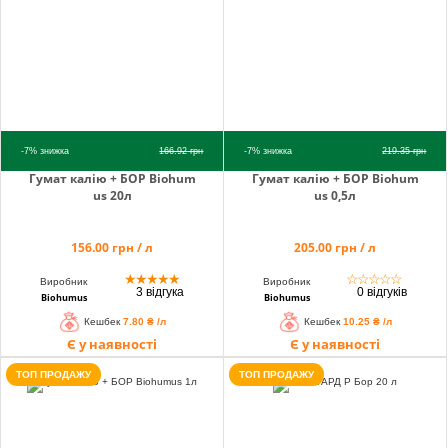
info@hectare.ua
-7%
знижка
166.92
грн
-7%
знижка
219.35
грн
Гумат калію + БОР Biohum
Гумат калію + БОР Biohum
us 20л
us 0,5л
156.00 грн / л
205.00 грн / л
★
★
★
★
★
☆
☆
☆
☆
☆
Виробник
Виробник
3 відгука
0 відгуків
Biohumus
Biohumus
Кешбек
7.80 ₴ /л
Кешбек
10.25 ₴ /л
Є у наявності
Є у наявності
ТОП ПРОДАЖУ
ТОП ПРОДАЖУ