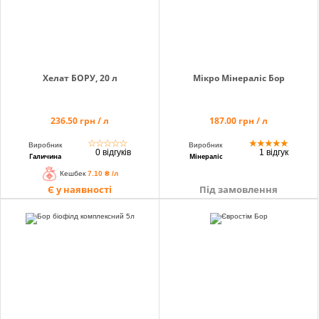
Хелат БОРУ, 20 л
Мікро Мінераліс Бор
236.50 грн / л
187.00 грн / л
☆
☆
☆
☆
☆
★
★
★
★
★
Виробник
Виробник
0 відгуків
1 відгук
Галичина
Мінераліс
Кешбек
7.10 ₴ /л
Є у наявності
Під замовлення