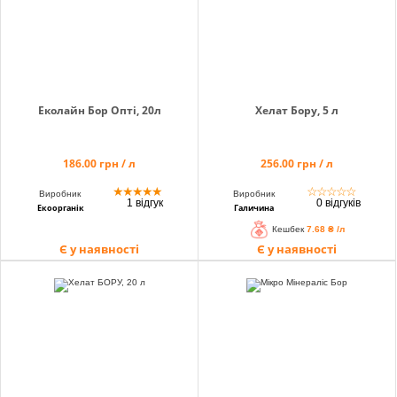
Еколайн Бор Опті, 20л
Хелат Бору, 5 л
186.00 грн / л
256.00 грн / л
★
★
★
★
★
☆
☆
☆
☆
☆
Виробник
Виробник
1 відгук
0 відгуків
Екоорганік
Галичина
Кешбек
7.68 ₴ /л
Є у наявності
Є у наявності