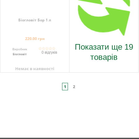
Біогловіт Бор 1 л
220.00 грн
Показати ще 19
☆
☆
☆
☆
☆
Виробник
0 відгуків
товарів
Біогловіт
Немає в наявності
1
2