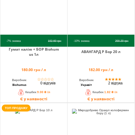
-7%
знижка
192.60
грн
-10%
знижка
200.20
грн
Гумат калію + БОР Biohum
АВАНГАРД Р Бор 20 л
us 1л
180.00 грн / л
182.00 грн / л
☆
☆
☆
☆
☆
★
★
★
★
★
Виробник
Виробник
0 відгуків
2 відгука
Biohumus
Укравіт
Кешбек
9.00 ₴ /л
Кешбек
1.82 ₴ /л
Є у наявності
Є у наявності
ТОП ПРОДАЖУ