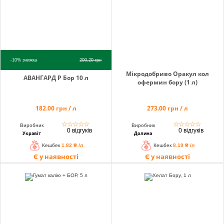
-10%
знижка
200.20
грн
Мікродобриво Оракул кол
АВАНГАРД Р Бор 10 л
офермин бору (1 л)
182.00 грн / л
273.00 грн / л
☆
☆
☆
☆
☆
☆
☆
☆
☆
☆
Виробник
Виробник
0 відгуків
0 відгуків
Укравіт
Долина
Кешбек
1.82 ₴ /л
Кешбек
8.19 ₴ /л
Є у наявності
Є у наявності