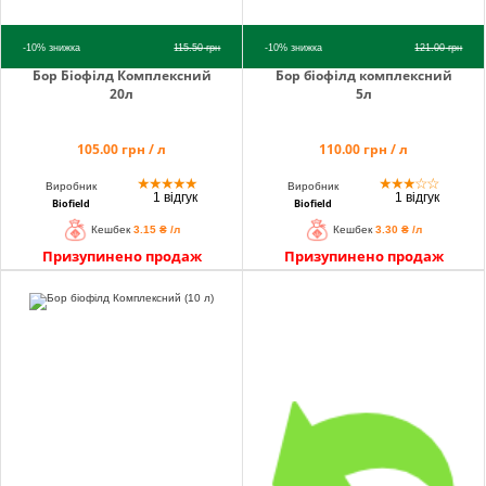
-10%
знижка
115.50
грн
-10%
знижка
121.00
грн
Бор Біофілд Комплексний
Бор біофілд комплексний
20л
5л
105.00 грн / л
110.00 грн / л
★
★
★
★
★
★
★
★
☆
☆
Виробник
Виробник
1 відгук
1 відгук
Biofield
Biofield
Кешбек
3.15 ₴ /л
Кешбек
3.30 ₴ /л
Призупинено продаж
Призупинено продаж