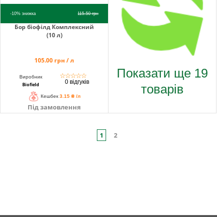
-10%
знижка
115.50
грн
Бор біофілд Комплексний
(10 л)
105.00 грн / л
Показати ще 19
☆
☆
☆
☆
☆
Виробник
0 відгуків
товарів
Biofield
Кешбек
3.15 ₴ /л
Під замовлення
1
2