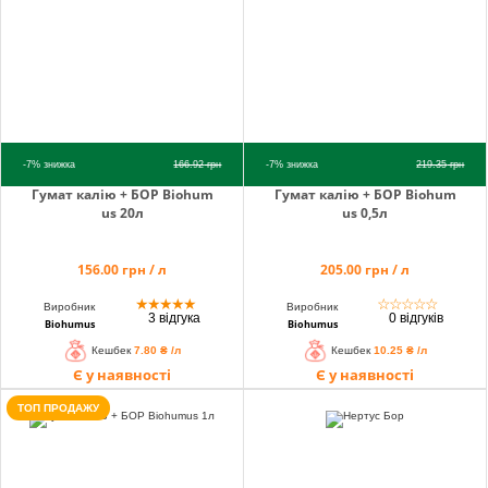
info@hectare.ua
-7%
знижка
166.92
грн
-7%
знижка
219.35
грн
Гумат калію + БОР Biohum
Гумат калію + БОР Biohum
us 20л
us 0,5л
156.00 грн / л
205.00 грн / л
★
★
★
★
★
☆
☆
☆
☆
☆
Виробник
Виробник
3 відгука
0 відгуків
Biohumus
Biohumus
Кешбек
7.80 ₴ /л
Кешбек
10.25 ₴ /л
Є у наявності
Є у наявності
ТОП ПРОДАЖУ