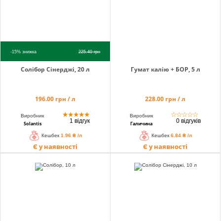
-15%
знижка
225.40
грн
Солібор Сінерджі, 20 л
Гумат калію + БОР, 5 л
196.00 грн / л
228.00 грн / л
★
★
★
★
★
☆
☆
☆
☆
☆
Виробник
Виробник
1 відгук
0 відгуків
Solantis
Галичина
Кешбек
1.96 ₴ /л
Кешбек
6.84 ₴ /л
Є у наявності
Є у наявності