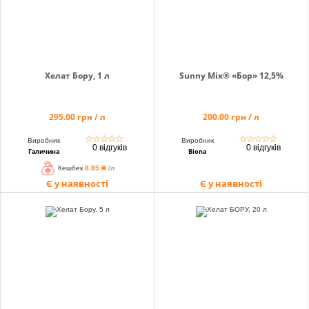
Хелат Бору, 1 л
Sunny Mix® «Бор» 12,5%
295.00 грн / л
200.00 грн / л
☆
☆
☆
☆
☆
☆
☆
☆
☆
☆
Виробник
Виробник
0 відгуків
0 відгуків
Галичина
Biona
Кешбек
8.85 ₴ /л
Є у наявності
Є у наявності