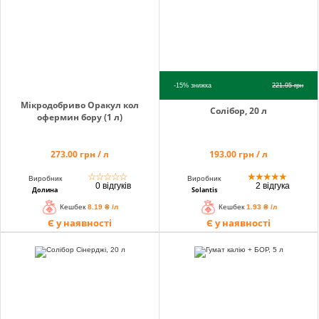
-15%
знижка
221.95
грн
Мікродобриво Оракул кол
Солібор, 20 л
офермин бору (1 л)
273.00 грн / л
193.00 грн / л
☆
☆
☆
☆
☆
★
★
★
★
★
Виробник
Виробник
0 відгуків
2 відгука
Долина
Solantis
Кешбек
8.19 ₴ /л
Кешбек
1.93 ₴ /л
Є у наявності
Є у наявності