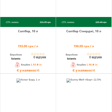
-15%
знижка
221.95
грн
-15%
знижка
225.40
грн
Солібор, 10 л
Солібор Сінерджі, 10 л
193.00 грн / л
196.00 грн / л
☆
☆
☆
☆
☆
☆
☆
☆
☆
☆
Виробник
Виробник
0 відгуків
0 відгуків
Solantis
Solantis
Кешбек
1.93 ₴ /л
Кешбек
1.96 ₴ /л
Є у наявності
Є у наявності