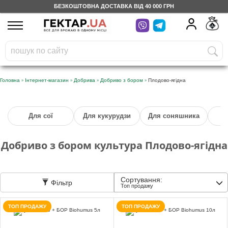
БЕЗКОШТОВНА ДОСТАВКА ВІД 40 000 ГРН
UA
RU
На вашому
грн
бонусному рахунку
Безкоштовно по Україні
»
»
»
»
Головна
Інтернет-магазин
Добрива
Добриво з бором
Плодово-ягідна
0 800 203 302
Для сої
Для кукурудзи
Для соняшника
Категорії
Добриво з бором культура Плодово-ягідна
Щоденник
Сортування:
Фільтр
Доставка
Топ продажу
ТОП ПРОДАЖУ
ТОП ПРОДАЖУ
Відгуки