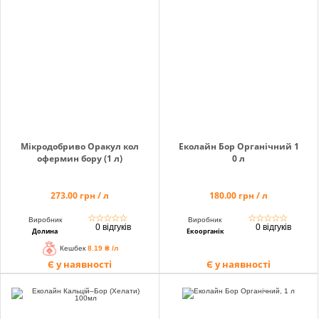
info@hectare.ua
Мікродобриво Оракул кол
Еколайн Бор Органічний 1
офермин бору (1 л)
0 л
273.00 грн / л
180.00 грн / л
☆
☆
☆
☆
☆
☆
☆
☆
☆
☆
Виробник
Виробник
0 відгуків
0 відгуків
Долина
Екоорганік
Кешбек
8.19 ₴ /л
Є у наявності
Є у наявності