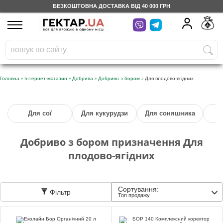
БЕЗКОШТОВНА ДОСТАВКА ВІД 40 000 ГРН
UA
RU
На вашому
грн
бонусному рахунку
Безкоштовно по Україні
»
»
»
»
Головна
Інтернет-магазин
Добрива
Добриво з бором
Для плодово-ягідних
0 800 203 302
Для сої
Для кукурудзи
Для соняшника
Категорії
Добриво з бором призначення Для
Щоденник
плодово-ягідних
Доставка
Сортування:
Фільтр
Топ продажу
Відгуки