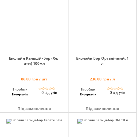
Еколайн Кальцій–Бор (Хел
Еколайн Бор Органічний, 1
ати) 100мл
л
86.00 грн / шт
236.00 грн / л
☆
☆
☆
☆
☆
☆
☆
☆
☆
☆
Виробник
Виробник
0 відгуків
0 відгуків
Екоорганік
Екоорганік
Під замовлення
Під замовлення