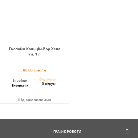
Еколайн Кальцій-Бор Хела
ти, 1 л
86.00 грн / л
☆
☆
☆
☆
☆
Виробник
0 відгуків
Екоорганік
Під замовлення
ГРАФІК РОБОТИ