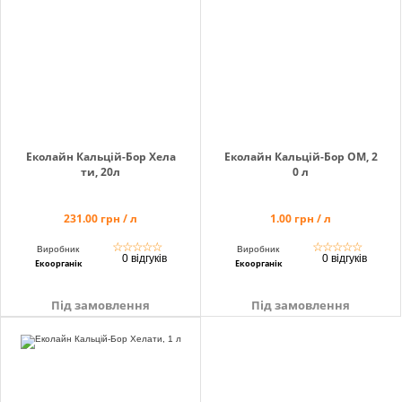
Еколайн Кальцій-Бор Хела
Еколайн Кальцій-Бор ОМ, 2
ти, 20л
0 л
231.00 грн / л
1.00 грн / л
☆
☆
☆
☆
☆
☆
☆
☆
☆
☆
Виробник
Виробник
0 відгуків
0 відгуків
Екоорганік
Екоорганік
Під замовлення
Під замовлення