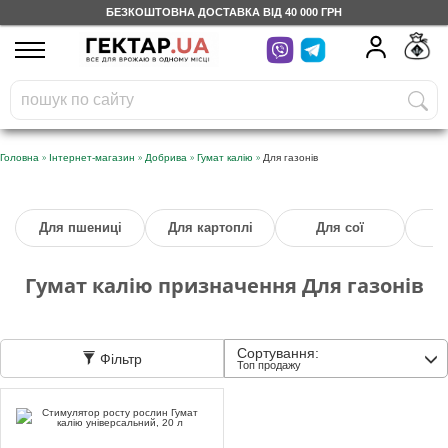
БЕЗКОШТОВНА ДОСТАВКА ВІД 40 000 ГРН
UA
RU
На вашому
грн
бонусному рахунку
Безкоштовно по Україні
»
»
»
»
Головна
Інтернет-магазин
Добрива
Гумат калію
Для газонів
0 800 203 302
Для пшениці
Для картоплі
Для сої
Д
Категорії
Гумат калію призначення Для газонів
Щоденник
Сортування:
Фільтр
Доставка
Топ продажу
Відгуки