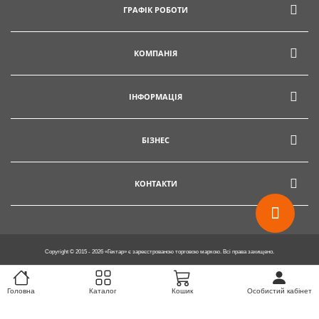
ГРАФІК РОБОТИ
info@hectare.ua
КОМПАНІЯ
ІНФОРМАЦІЯ
БІЗНЕС
КОНТАКТИ
Copyright © 2015 - 2026 «Гектар» є зареєстрованою торговою маркою. Всі права захищено.
Головна
Каталог
Кошик
Особистий кабінет