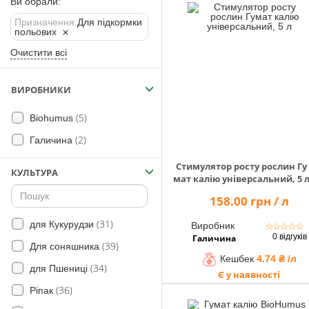
Помічник
Ви обрали:
Призначення:
Для підкормки
польових
Очистити всі
0 800 203
302
ВИРОБНИКИ
Безкоштовно
по Україні
(5)
Biohumus
+38 (096) 733
(2)
Галичина
733 0
+38 (066) 733
Стимулятор росту рослин Гу
КУЛЬТУРА
733 0
мат калію універсальний, 5 
+38 (093) 733
158.00 грн / л
733 0
(31)
для Кукурудзи
Виробник
☆
☆
☆
☆
☆
info@hectare.ua
0 відгуків
Галичина
(39)
Для соняшника
Кешбек
4.74 ₴ /л
(34)
для Пшениці
Є у наявності
(36)
Ріпак