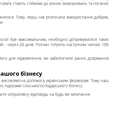
умату стають стійкими до різних захворювань та поганих
ізнятися. Тому, перш ніж розпочати використання добрив,
и.
льтат був максимальним, необхідно дотримуватися таких
гий - через 20 днів. Розчин готують наступним чином: 100
 його для підживлення, ви забезпечите раннє дозрівання
вашого бізнесу
а високоякісна допомога українським фермерам. Тому наш
о лідерами сільськогосподарського бізнесу.
аєте оперативну відповідь на будь які запитання.