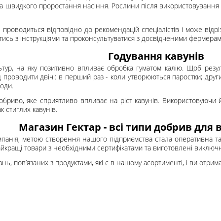
а швидкого проростання насіння. Рослини після використовування г
 проводиться відповідно до рекомендацій спеціалістів і може відр
ись з інструкціями та проконсультуватися з досвідченими фермерам
Годування кавунів
льтур, на яку позитивно впливає обробка гуматом калію. Щоб резу
д проводити двічі: в перший раз - коли утворюються паростки; дру
води.
обриво, яке сприятливо впливає на ріст кавунів. Використовуючи
к стиглих кавунів.
Магазин Гектар - всі типи добрив для 
мпанія, метою створення нашого підприємства стала оперативна т
кращі товари з необхідними сертифікатами та виготовлені виключн
ань, пов’язаних з продуктами, які є в нашому асортименті, і ви отрим