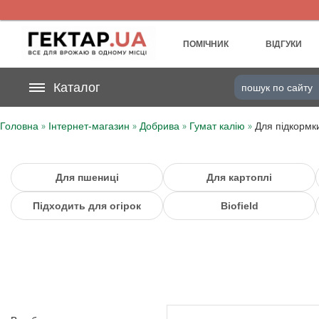
UA
RU
ПОМІЧНИК
ВІДГУКИ
На вашому
Каталог
грн
бонусному рахунку
»
»
»
»
Головна
Інтернет-магазин
Добрива
Гумат калію
Для підкормк
Категорії
Щоденник
Для пшениці
Для картоплі
Підходить для огірок
Biofield
Доставка
Відгуки
Кошик