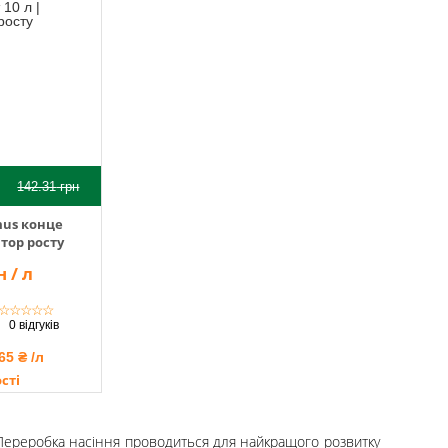
142.31
грн
mus конце
ятор росту
 / л
☆
☆
☆
☆
☆
0 відгуків
65 ₴ /л
сті
. Переробка насіння проводиться для найкращого розвитку