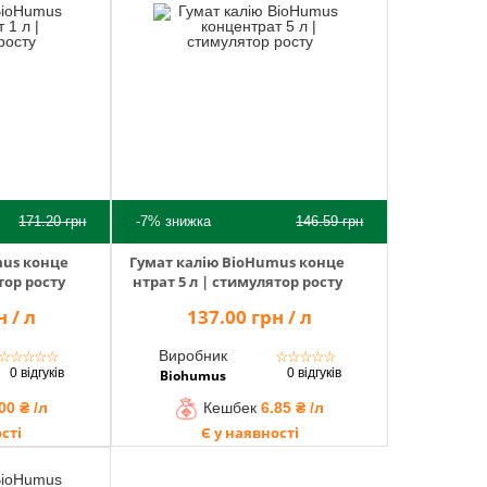
171.20
грн
-7%
знижка
146.59
грн
mus конце
Гумат калію BioHumus конце
тор росту
нтрат 5 л | стимулятор росту
 / л
137.00 грн / л
Виробник
☆
☆
☆
☆
☆
☆
☆
☆
☆
☆
0 відгуків
0 відгуків
Biohumus
00 ₴ /л
Кешбек
6.85 ₴ /л
сті
Є у наявності