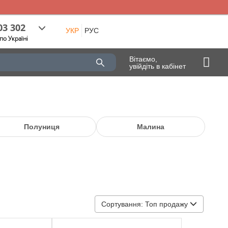
03 302
УКР
РУС
по Україні
Вітаємо,
увійдіть в кабінет
Полуниця
Малина
Сортування:
Топ продажу