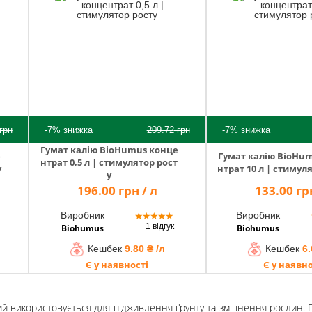
грн
-7%
знижка
209.72
грн
-7%
знижка
Гумат калію BioHumus конце
е
Гумат калію BioHu
нтрат 0,5 л | стимулятор рост
у
нтрат 10 л | стимул
у
196.00 грн / л
133.00 грн
Виробник
Виробник
★
★
★
★
★
1 відгук
Biohumus
Biohumus
Кешбек
9.80 ₴ /л
Кешбек
6.
Є у наявності
Є у наявно
який використовується для підживлення ґрунту та зміцнення рослин