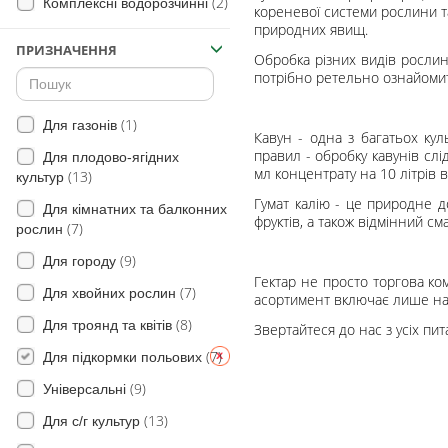
(2)
Комплексні водорозчинні
(29)
Плоди
кореневої системи рослини т
природних явищ.
(18)
Яблуня
ПРИЗНАЧЕННЯ
Обробка різних видів рослин
(29)
для Винограду
потрібно ретельно ознайомит
(20)
Ягідна
(1)
Для газонів
(4)
Томат
Кавун - одна з багатьох ку
правил - обробку кавунів слі
Для плодово-ягідних
(2)
Полуниця
мл концентрату на 10 літрів 
(13)
культур
(1)
Хміль
Гумат калію - це природне д
Для кімнатних та балконних
фруктів, а також відмінний сма
(7)
(1)
рослин
Сорго
(3)
(9)
Просо
Для городу
Гектар не просто торгова ко
(3)
(7)
Овес
Для хвойних рослин
асортимент включає лише най
(2)
(8)
Жито
Для троянд та квітів
Звертайтеся до нас з усіх пит
(3)
(7)
Баштанні
Для підкормки польових
(1)
(9)
Плодові
Універсальні
(3)
(13)
Кукурудза
Для с/г культур