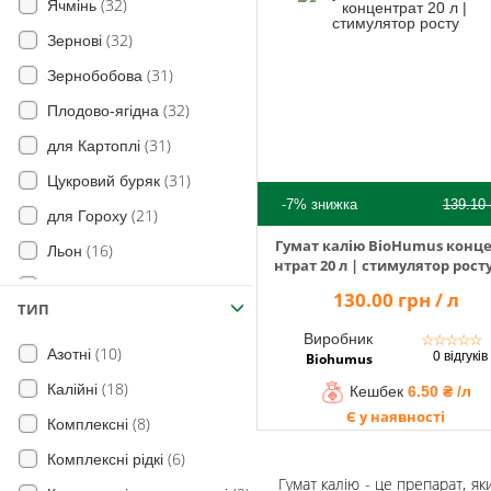
(32)
Ячмінь
(32)
Зернові
(31)
Зернобобова
(32)
Плодово-ягідна
(31)
для Картоплі
(31)
Цукровий буряк
-7%
знижка
139.10
(21)
для Гороху
Гумат калію BioHumus конц
(16)
Льон
нтрат 20 л | стимулятор рост
(17)
Рис
130.00 грн / л
ТИП
(17)
Огірок
Виробник
☆
☆
☆
☆
☆
(10)
Азотні
(21)
для Сої
0 відгуків
Biohumus
(18)
Калійні
(18)
Кешбек
6.50 ₴ /л
для Цибулі
Є у наявності
(8)
Комплексні
(17)
Морква
(6)
Комплексні рідкі
(33)
Овочі
Гумат калію - це препарат, 