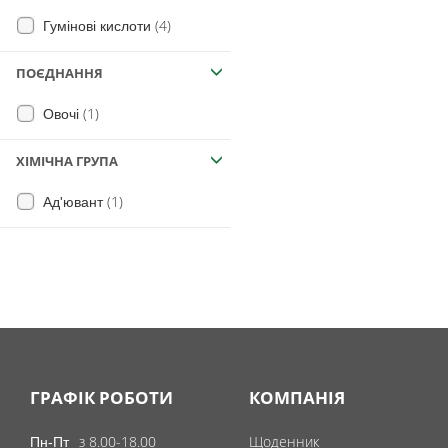
(4)
Гумінові кислоти
(5)
Фульвові кислоти
(1)
Амінокислоти
ПОЄДНАННЯ
(1)
Овочі
ХІМІЧНА ГРУПА
(1)
Ад'ювант
ГРАФІК РОБОТИ
КОМПАНІЯ
з 8.00-18.00
Щоденник
Пн-Пт