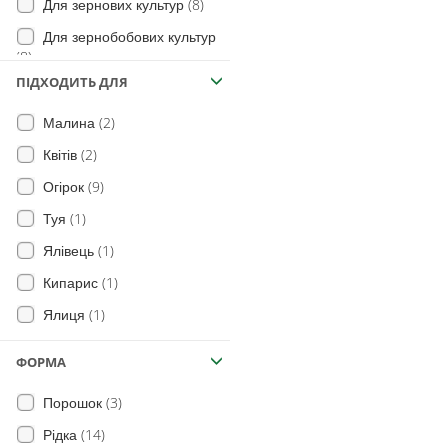
(8)
Для зернових культур
Для зернобобових культур
(8)
ПІДХОДИТЬ ДЛЯ
(9)
Для плодово-ягідних
(7)
Для вічнозелених рослин
(2)
Малина
(8)
Для квітів і троянд
(2)
Квітів
Для декоративних рослин
(9)
Огірок
(7)
(1)
Туя
(7)
Для розсади
(1)
Ялівець
(7)
Для вуличних рослин
(1)
Кипарис
(7)
Для цитрусових
(1)
Ялиця
(7)
Для квітучих рослин
ФОРМА
(3)
Порошок
(14)
Рідка