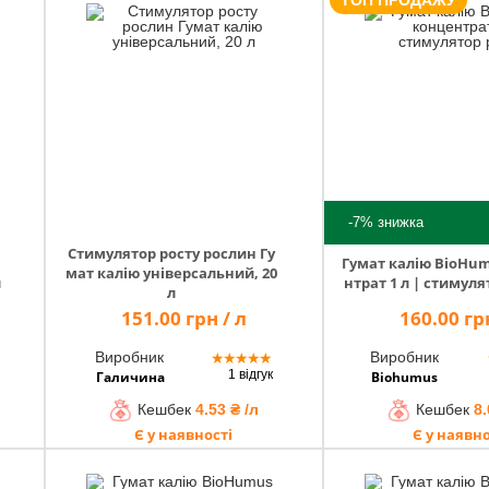
ТОП ПРОДАЖУ
-7%
знижка
Стимулятор росту рослин Гу
Гумат калію BioHu
мат калію універсальний, 20
л
нтрат 1 л | стимуля
л
151.00 грн / л
160.00 грн
Виробник
Виробник
★
★
★
★
★
1 відгук
Галичина
Biohumus
Кешбек
4.53 ₴ /л
Кешбек
8.
Є у наявності
Є у наявно