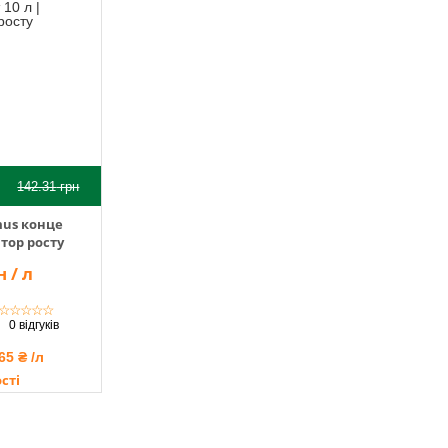
142.31
грн
mus конце
ятор росту
 / л
☆
☆
☆
☆
☆
0 відгуків
65 ₴ /л
сті