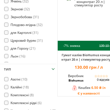
(32)
Ячмінь
(32)
Зернові
(31)
Зернобобова
(32)
Плодово-ягідна
(31)
для Картоплі
(31)
Цукровий буряк
-7%
знижка
139.10
(21)
для Гороху
Гумат калію BioHumus конц
(16)
Льон
нтрат 20 л | стимулятор рост
(17)
Рис
130.00 грн / л
ТИП
(17)
Огірок
Виробник
☆
☆
☆
☆
☆
(10)
Азотні
(21)
для Сої
0 відгуків
Biohumus
(18)
Калійні
(18)
Кешбек
6.50 ₴ /л
для Цибулі
Є у наявності
(8)
Комплексні
(17)
Морква
(6)
Комплексні рідкі
(33)
Овочі