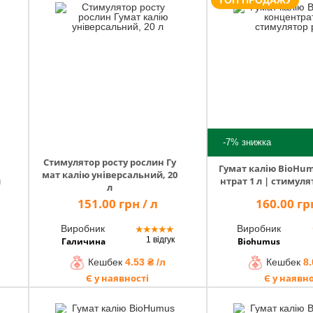
ТОП ПРОДАЖУ
-7%
знижка
Стимулятор росту рослин Гу
Гумат калію BioHu
мат калію універсальний, 20
л
нтрат 1 л | стимуля
л
151.00 грн / л
160.00 грн
Виробник
Виробник
★
★
★
★
★
1 відгук
Галичина
Biohumus
Кешбек
4.53 ₴ /л
Кешбек
8.
Є у наявності
Є у наявно