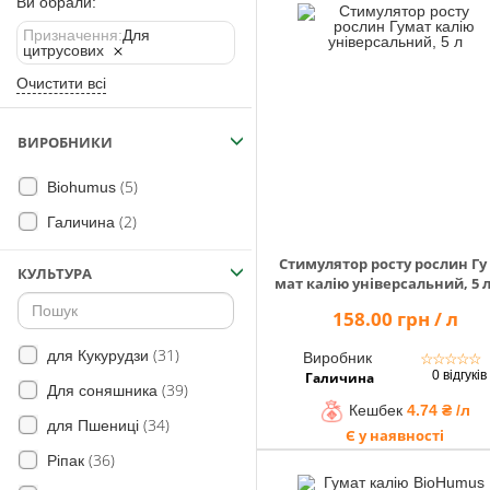
Помічник
Ви обрали:
Призначення:
Для
цитрусових
Очистити всі
0 800 203
302
ВИРОБНИКИ
Безкоштовно
по Україні
(5)
Biohumus
+38 (096) 733
(2)
Галичина
733 0
+38 (066) 733
Стимулятор росту рослин Гу
КУЛЬТУРА
733 0
мат калію універсальний, 5 
+38 (093) 733
158.00 грн / л
733 0
(31)
для Кукурудзи
Виробник
☆
☆
☆
☆
☆
info@hectare.ua
0 відгуків
Галичина
(39)
Для соняшника
Кешбек
4.74 ₴ /л
(34)
для Пшениці
Є у наявності
(36)
Ріпак