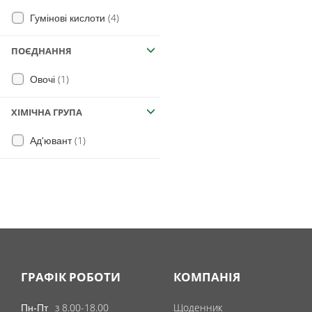
(4)
Гумінові кислоти
(5)
Фульвові кислоти
(1)
Амінокислоти
ПОЄДНАННЯ
(1)
Овочі
ХІМІЧНА ГРУПА
(1)
Ад'ювант
ГРАФІК РОБОТИ
КОМПАНІЯ
з 8.00-18.00
Щоденник
Пн-Пт