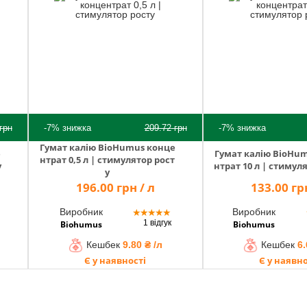
грн
-7%
знижка
209.72
грн
-7%
знижка
Гумат калію BioHumus конце
е
Гумат калію BioHu
нтрат 0,5 л | стимулятор рост
у
нтрат 10 л | стимул
у
196.00 грн / л
133.00 грн
Виробник
Виробник
★
★
★
★
★
1 відгук
Biohumus
Biohumus
Кешбек
9.80 ₴ /л
Кешбек
6.
Є у наявності
Є у наявно