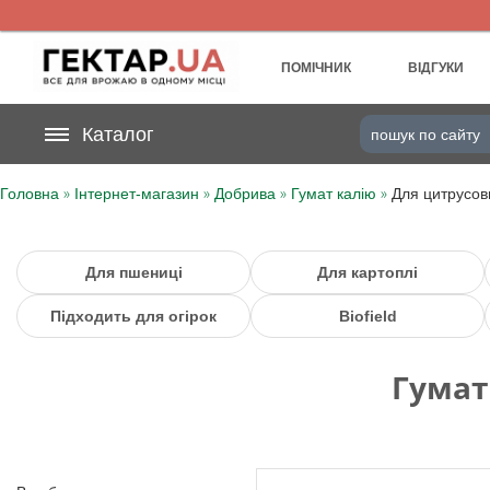
UA
RU
ПОМІЧНИК
ВІДГУКИ
На вашому
Каталог
грн
бонусному рахунку
»
»
»
»
Головна
Інтернет-магазин
Добрива
Гумат калію
Для цитрусов
Категорії
Щоденник
Для пшениці
Для картоплі
Підходить для огірок
Biofield
Доставка
Гумат
Відгуки
Кошик