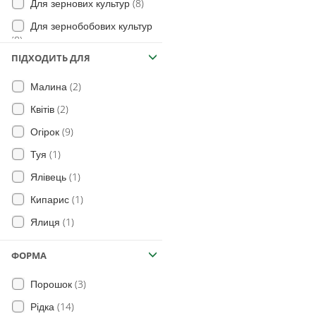
(8)
Для зернових культур
Для зернобобових культур
(8)
ПІДХОДИТЬ ДЛЯ
(9)
Для плодово-ягідних
(7)
Для вічнозелених рослин
(2)
Малина
(8)
Для квітів і троянд
(2)
Квітів
Для декоративних рослин
(9)
Огірок
(7)
(1)
Туя
(7)
Для розсади
(1)
Ялівець
(7)
Для вуличних рослин
(1)
Кипарис
(7)
Для цитрусових
(1)
Ялиця
(7)
Для квітучих рослин
ФОРМА
(3)
Порошок
(14)
Рідка