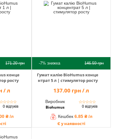
171.20
грн
-7%
знижка
146.59
грн
mus конце
Гумат калію BioHumus конце
тор росту
нтрат 5 л | стимулятор росту
 / л
137.00 грн / л
Виробник
☆
☆
☆
☆
☆
☆
☆
☆
☆
☆
0 відгуків
0 відгуків
Biohumus
00 ₴ /л
Кешбек
6.85 ₴ /л
сті
Є у наявності