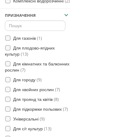
(2)
Комплексні водорозчинні
(29)
Плоди
(18)
Яблуня
ПРИЗНАЧЕННЯ
(29)
для Винограду
(20)
Ягідна
(1)
Для газонів
(4)
Томат
Для плодово-ягідних
(2)
Полуниця
(13)
культур
(1)
Хміль
Для кімнатних та балконних
(7)
(1)
рослин
Сорго
(3)
(9)
Просо
Для городу
(3)
(7)
Овес
Для хвойних рослин
(2)
(8)
Жито
Для троянд та квітів
(3)
(7)
Баштанні
Для підкормки польових
(1)
(9)
Плодові
Універсальні
(3)
(13)
Кукурудза
Для с/г культур