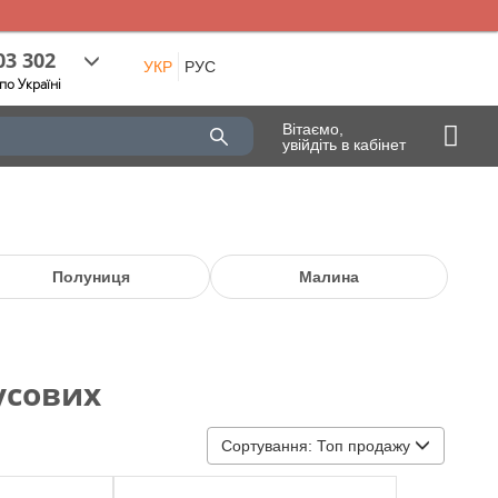
03 302
УКР
РУС
по Україні
Вітаємо,
увійдіть в кабінет
Полуниця
Малина
усових
Сортування:
Топ продажу