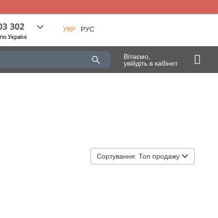
03 302
УКР
РУС
по Україні
Вітаємо,
увійдіть в кабінет
Сортування:
Топ продажу