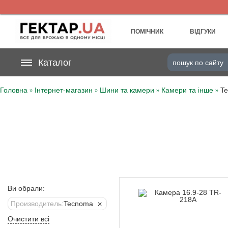
UA
RU
ПОМІЧНИК
ВІДГУКИ
На вашому
Каталог
грн
бонусному рахунку
»
»
»
»
Головна
Інтернет-магазин
Шини та камери
Камери та інше
T
Категорії
Щоденник
Доставка
Відгуки
Ви обрали:
Кошик
Производитель:
Tecnoma
Очистити всі