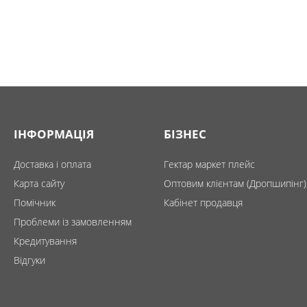
ІНФОРМАЦІЯ
БІЗНЕС
Доставка і оплата
Гектар маркет плейс
Карта сайту
Оптовим клієнтам (Дропшипінг)
Помічник
Кабінет продавця
Проблеми із замовленням
Кредитування
Відгуки