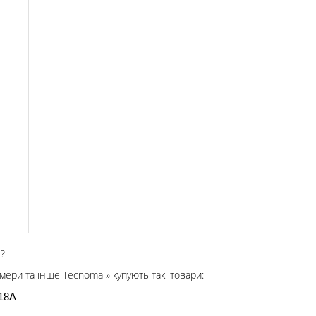
?
Камери та інше Tecnoma » купують такі товари:
218A