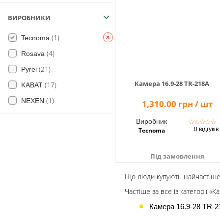
Помічник
ВИРОБНИКИ
(1)
Tecnoma
0 800 203
(4)
Rosava
302
(21)
Pyrei
Безкоштовно
по Україні
Камера 16.9-28 TR-218A
(17)
KABAT
+38 (096) 733
(1)
NEXEN
1,310.00 грн / шт
733 0
+38 (066) 733
Виробник
☆
☆
☆
☆
☆
733 0
0 відгуків
Tecnoma
+38 (093) 733
733 0
Під замовлення
info@hectare.ua
Що люди купують найчастіше
Частіше за все із категорії «
Камера 16.9-28 TR-