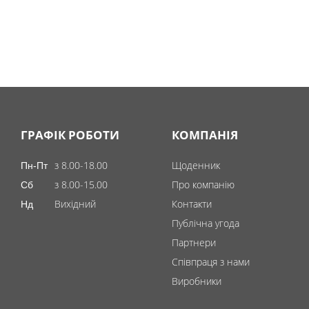
ГРАФІК РОБОТИ
КОМПАНІЯ
з 8.00-18.00
Щоденник
Пн-Пт
з 8.00-15.00
Про компанію
Сб
Вихідний
Контакти
Нд
Публічна угода
Партнери
Співпраця з нами
Виробники