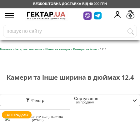
БЕЗКОШТОВНА ДОСТАВКА ВІД 40 000 ГРН
UA
RU
На вашому
грн
бонусному рахунку
Безкоштовно по Україні
»
»
»
»
Головна
Інтернет-магазин
Шини та камери
Камери та інше
12.4
0 800 203 302
Категорії
Камери та інше ширина в дюймах 12.4
Щоденник
Сортування:
Фільтр
Топ продажу
Доставка
ТОП ПРОДАЖУ
Відгуки