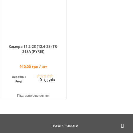
Кошик
Помічник
Камера 11.2-28 (12.4-28) TR-
218A (PYREI)
910.00 грн / шт
0 800 203
302
☆
☆
☆
☆
☆
Виробник
0 відгуків
Безкоштовно
Pyrei
по Україні
Під замовлення
+38 (096) 733
733 0
+38 (066) 733
733 0
+38 (093) 733
ГРАФІК РОБОТИ
733 0