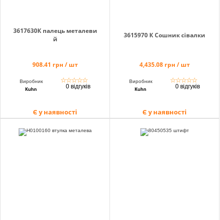
3617630К палець металеви
3615970 К Сошник сівалки
й
908.41 грн / шт
4,435.08 грн / шт
☆
☆
☆
☆
☆
☆
☆
☆
☆
☆
Виробник
Виробник
0 відгуків
0 відгуків
Kuhn
Kuhn
Є у наявності
Є у наявності