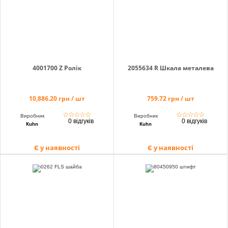
4001700 Z Ролік
2055634 R Шкала металева
10,886.20 грн / шт
759.72 грн / шт
☆
☆
☆
☆
☆
☆
☆
☆
☆
☆
Виробник
Виробник
0 відгуків
0 відгуків
Kuhn
Kuhn
Є у наявності
Є у наявності