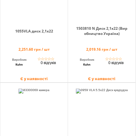
1503810 N Диск 2,1х22 (Вир
1055VLA диск 2,1х22
обництво Україна)
2,251.60 грн / шт
2,019.16 грн / шт
☆
☆
☆
☆
☆
☆
☆
☆
☆
☆
Виробник
Виробник
0 відгуків
0 відгуків
Kuhn
Kuhn
Є у наявності
Є у наявності