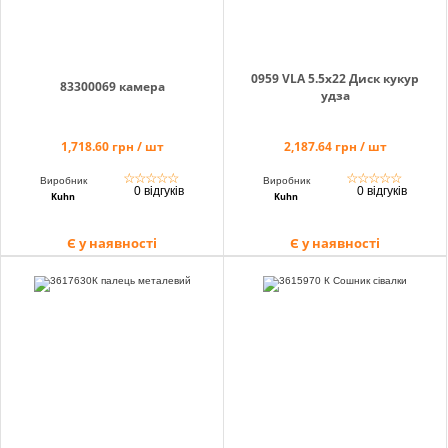
0959 VLA 5.5х22 Диск кукур
83300069 камера
удза
1,718.60 грн / шт
2,187.64 грн / шт
☆
☆
☆
☆
☆
☆
☆
☆
☆
☆
Виробник
Виробник
0 відгуків
0 відгуків
Kuhn
Kuhn
Є у наявності
Є у наявності