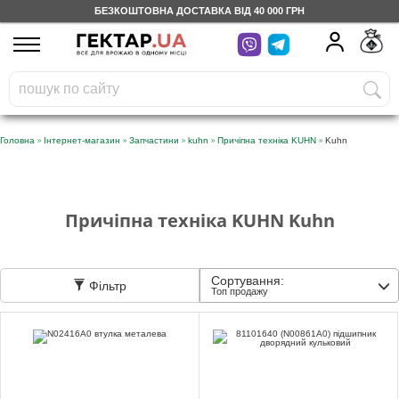
БЕЗКОШТОВНА ДОСТАВКА ВІД 40 000 ГРН
UA
RU
На вашому
грн
бонусному рахунку
Безкоштовно по Україні
»
»
»
»
»
Головна
Інтернет-магазин
Запчастини
kuhn
Причіпна техніка KUHN
Kuhn
0 800 203 302
Категорії
Причіпна техніка KUHN Kuhn
Щоденник
Сортування:
Фільтр
Топ продажу
Доставка
Відгуки