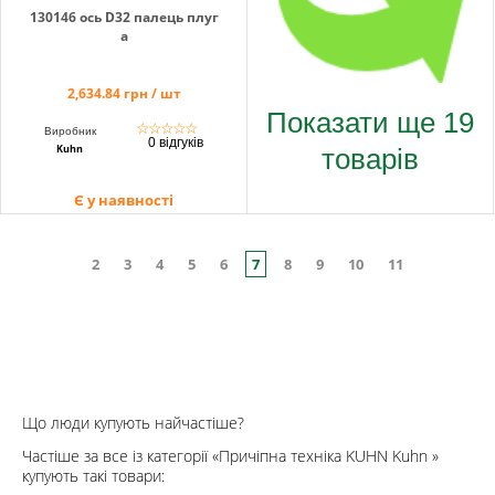
130146 ось D32 палець плуг
а
2,634.84 грн / шт
Показати ще 19
☆
☆
☆
☆
☆
Виробник
0 відгуків
товарів
Kuhn
Є у наявності
2
3
4
5
6
7
8
9
10
11
Що люди купують найчастіше?
Частіше за все із категорії «Причіпна техніка KUHN Kuhn »
купують такі товари: