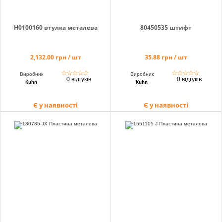
Н0100160 втулка металева
80450535 штифт
2,132.00 грн / шт
35.88 грн / шт
☆
☆
☆
☆
☆
☆
☆
☆
☆
☆
Виробник
Виробник
0 відгуків
0 відгуків
Kuhn
Kuhn
Є у наявності
Є у наявності