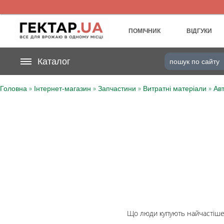
UA
RU
ПОМІЧНИК
ВІДГУКИ
На вашому
Каталог
грн
бонусному рахунку
»
»
»
»
Головна
Інтернет-магазин
Запчастини
Витратні матеріали
Авт
Категорії
Щоденник
Доставка
Відгуки
Кошик
Що люди купують найчастіше