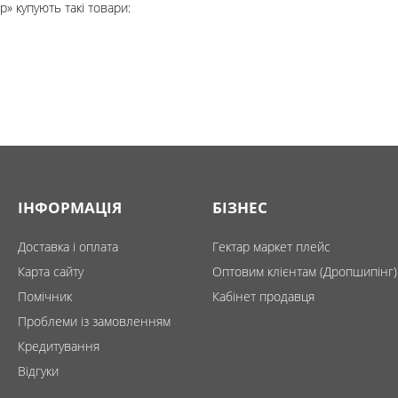
ep» купують такі товари:
ІНФОРМАЦІЯ
БІЗНЕС
Доставка і оплата
Гектар маркет плейс
Карта сайту
Оптовим клієнтам (Дропшипінг)
Помічник
Кабінет продавця
Проблеми із замовленням
Кредитування
Відгуки