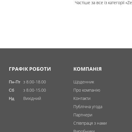
Помічник
Частіше за все із категорії «Z
0 800 203
302
Безкоштовно
по Україні
+38 (096) 733
733 0
ГРАФІК РОБОТИ
КОМПАНІЯ
+38 (066) 733
733 0
+38 (093) 733
з 8.00-18.00
Щоденник
Пн-Пт
733 0
з 8.00-15.00
Про компанію
Сб
Вихідний
Контакти
Нд
info@hectare.ua
Публічна угода
Партнери
Співпраця з нами
Виробники