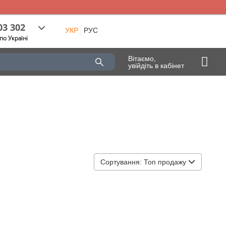
03 302
УКР
РУС
по Україні
Вітаємо,
увійдіть в кабінет
Сортування:
Топ продажу