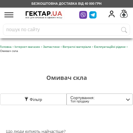
БЕЗКОШТОВНА ДОСТАВКА ВІД 40 000 ГРН
UA
RU
На вашому
грн
бонусному рахунку
Безкоштовно по Україні
»
»
»
»
»
Головна
Інтернет-магазин
Запчастини
Витратні матеріали
Експлуатаційні рідини
Омивач скла
0 800 203 302
Категорії
Омивач скла
Щоденник
Сортування:
Фільтр
Топ продажу
Доставка
Відгуки
Що люди купують найчастіше?