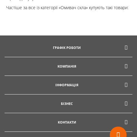
Частіше за все із категорії «Омивач скла» купують такі товари:
Кошик
Помічник
ГРАФІК РОБОТИ
КОМПАНІЯ
0 800 203
302
Безкоштовно
ІНФОРМАЦІЯ
по Україні
+38 (096) 733
БІЗНЕС
733 0
+38 (066) 733
733 0
КОНТАКТИ
+38 (093) 733
733 0