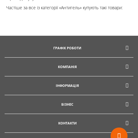
Частіше за все із категорії «Антигель» купують такі товари:
Кошик
Помічник
ГРАФІК РОБОТИ
КОМПАНІЯ
0 800 203
302
Безкоштовно
ІНФОРМАЦІЯ
по Україні
+38 (096) 733
БІЗНЕС
733 0
+38 (066) 733
733 0
КОНТАКТИ
+38 (093) 733
733 0