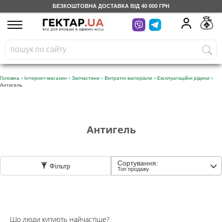
БЕЗКОШТОВНА ДОСТАВКА ВІД 40 000 ГРН
UA
RU
На вашому
грн
бонусному рахунку
Безкоштовно по Україні
»
»
»
»
»
Головна
Інтернет-магазин
Запчастини
Витратні матеріали
Експлуатаційні рідини
Антигель
0 800 203 302
Категорії
Антигель
Щоденник
Сортування:
Фільтр
Топ продажу
Доставка
Відгуки
Що люди купують найчастіше?