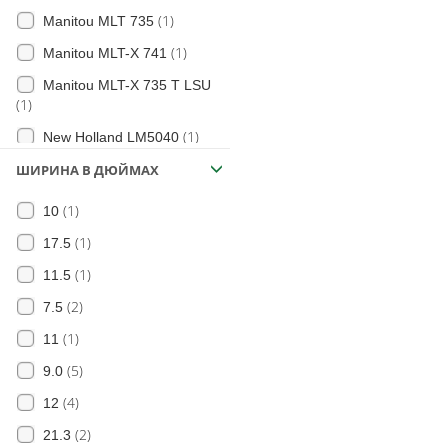
(1)
Manitou MLT 735
(1)
Manitou MLT-X 741
Manitou MLT-X 735 T LSU
(1)
(1)
New Holland LM5040
(1)
ШИРИНА В ДЮЙМАХ
New Holland LM5060
(1)
JCB 541-70
(1)
10
(1)
Bobcat S150
(1)
17.5
(1)
Bobcat S530
(1)
11.5
(1)
Bobcat S550
(2)
7.5
(1)
Bobcat 2000
(1)
11
(1)
Bobcat 2400
(5)
9.0
(1)
Bobcat 2410
(4)
12
(2)
21.3