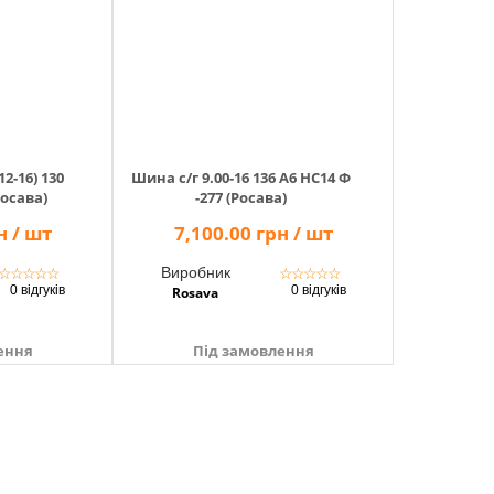
12-16) 130
Шина с/г 9.00-16 136 А6 НС14 Ф
Росава)
-277 (Росава)
н / шт
7,100.00 грн / шт
Виробник
☆
☆
☆
☆
☆
☆
☆
☆
☆
☆
0 відгуків
0 відгуків
Rosava
ення
Під замовлення