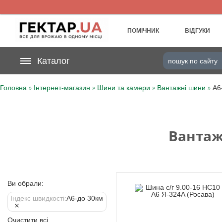
UA
RU
ПОМІЧНИК
ВІДГУКИ
На вашому
Каталог
грн
бонусному рахунку
»
»
»
»
Головна
Інтернет-магазин
Шини та камери
Вантажні шини
А6
Категорії
Щоденник
Вантаж
Доставка
Відгуки
Ви обрали:
Кошик
Індекс швидкості:
А6-до 30км
Очистити всі