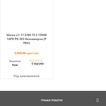
Кошик
Помічник
Шина с/г 11.5/80-15.3 139A8
14PR PK-303 безкамерна (P
YREI)
3,950.00 грн / шт
0 800 203
302
☆
☆
☆
☆
☆
Виробник
0 відгуків
Безкоштовно
Pyrei
по Україні
Під замовлення
+38 (096) 733
733 0
+38 (066) 733
733 0
+38 (093) 733
ГРАФІК РОБОТИ
733 0