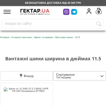
БЕЗКОШТОВНА ДОСТАВКА ВІД 40 000 ГРН
UA
RU
На вашому
грн
бонусному рахунку
Безкоштовно по Україні
»
»
»
»
Головна
Інтернет-магазин
Шини та камери
Вантажні шини
11.5
0 800 203 302
Категорії
Вантажні шини ширина в дюймах 11.5
Щоденник
Сортування:
Фільтр
Топ продажу
Доставка
Відгуки