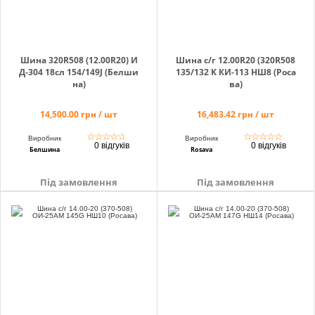
Шина 320R508 (12.00R20) И
Шина с/г 12.00R20 (320R508
Д-304 18сл 154/149J (Белши
135/132 K КИ-113 НШ8 (Роса
на)
ва)
14,500.00 грн / шт
16,483.42 грн / шт
☆
☆
☆
☆
☆
☆
☆
☆
☆
☆
Виробник
Виробник
0 відгуків
0 відгуків
Белшина
Rosava
Під замовлення
Під замовлення