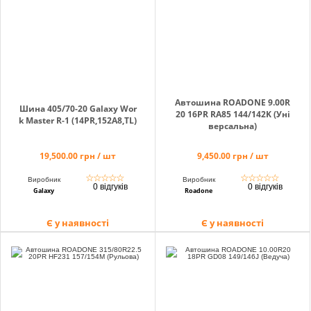
Кошик
Помічник
Автошина ROADONE 9.00R
Шина 405/70-20 Galaxy Wor
20 16PR RA85 144/142K (Уні
k Master R-1 (14PR,152A8,TL)
версальна)
19,500.00 грн / шт
9,450.00 грн / шт
0 800 203
302
☆
☆
☆
☆
☆
☆
☆
☆
☆
☆
Виробник
Виробник
0 відгуків
0 відгуків
Безкоштовно
Galaxy
Roadone
по Україні
Є у наявності
Є у наявності
+38 (096) 733
733 0
+38 (066) 733
733 0
+38 (093) 733
733 0