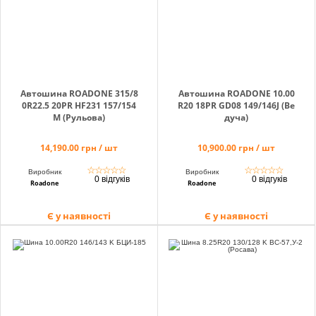
info@hectare.ua
Автошина ROADONE 315/8
Автошина ROADONE 10.00
0R22.5 20PR HF231 157/154
R20 18PR GD08 149/146J (Ве
M (Рульова)
дуча)
14,190.00 грн / шт
10,900.00 грн / шт
☆
☆
☆
☆
☆
☆
☆
☆
☆
☆
Виробник
Виробник
0 відгуків
0 відгуків
Roadone
Roadone
Є у наявності
Є у наявності