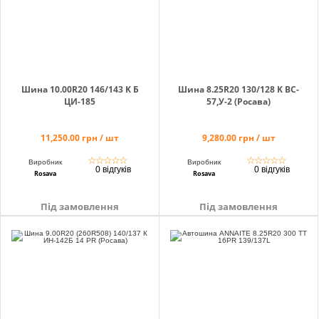
Шина 10.00R20 146/143 K Б
Шина 8.25R20 130/128 K BC-
ЦИ-185
57,У-2 (Росава)
11,250.00 грн / шт
9,280.00 грн / шт
☆
☆
☆
☆
☆
☆
☆
☆
☆
☆
Виробник
Виробник
0 відгуків
0 відгуків
Rosava
Rosava
Під замовлення
Під замовлення