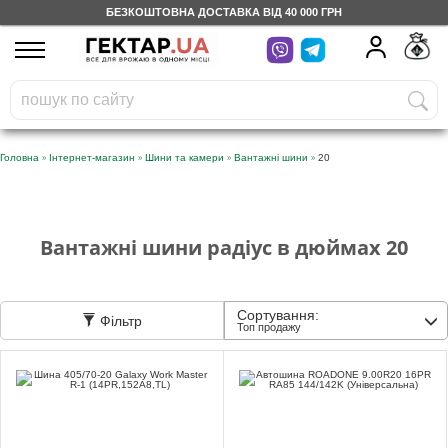
БЕЗКОШТОВНА ДОСТАВКА ВІД 40 000 ГРН
UA
RU
На вашому
грн
бонусному рахунку
Безкоштовно по Україні
»
»
»
»
Головна
Інтернет-магазин
Шини та камери
Вантажні шини
20
0 800 203 302
Категорії
Вантажні шини радіус в дюймах 20
Щоденник
Сортування:
Фільтр
Топ продажу
Доставка
Відгуки