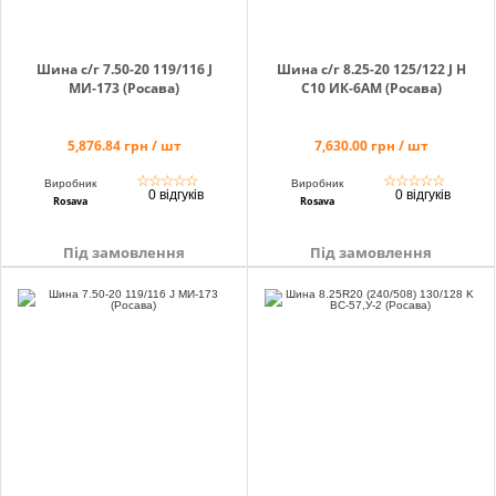
Шина с/г 7.50-20 119/116 J
Шина с/г 8.25-20 125/122 J H
МИ-173 (Росава)
C10 ИК-6АМ (Росава)
5,876.84 грн / шт
7,630.00 грн / шт
☆
☆
☆
☆
☆
☆
☆
☆
☆
☆
Виробник
Виробник
0 відгуків
0 відгуків
Rosava
Rosava
Під замовлення
Під замовлення