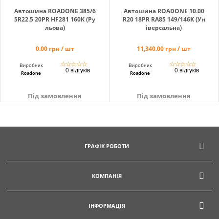
Автошина ROADONE 385/6
Автошина ROADONE 10.00
5R22.5 20PR HF281 160K (Ру
R20 18PR RA85 149/146K (Ун
льова)
іверсальна)
0.00 грн / шт
11,340.00 грн / шт
☆
☆
☆
☆
☆
☆
☆
☆
☆
☆
Виробник
Виробник
0 відгуків
0 відгуків
Roadone
Roadone
Під замовлення
Під замовлення
ГРАФІК РОБОТИ
КОМПАНІЯ
ІНФОРМАЦІЯ