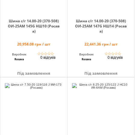
Шина с/г 14.00-20 (370-508)
Шина с/г 14.00-20 (370-508)
ОИ-25АМ 145G HШ10 (Росав
ОИ-25АМ 147G HШ14 (Росав
а)
а)
20,958.08 грн / шт
22,441.36 грн / шт
☆
☆
☆
☆
☆
☆
☆
☆
☆
☆
Виробник
Виробник
0 відгуків
0 відгуків
Rosava
Rosava
Під замовлення
Під замовлення