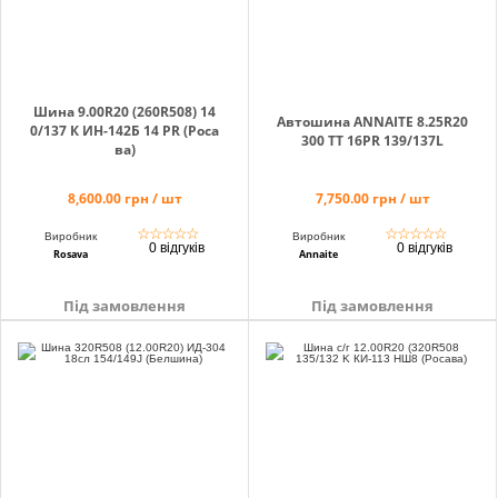
Шина 9.00R20 (260R508) 14
Автошина ANNAITE 8.25R20
0/137 К ИН-142Б 14 PR (Роса
300 TT 16PR 139/137L
ва)
8,600.00 грн / шт
7,750.00 грн / шт
☆
☆
☆
☆
☆
☆
☆
☆
☆
☆
Виробник
Виробник
0 відгуків
0 відгуків
Rosava
Annaite
Під замовлення
Під замовлення