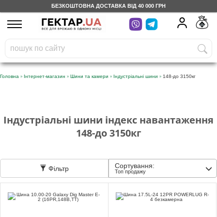
БЕЗКОШТОВНА ДОСТАВКА ВІД 40 000 ГРН
UA
RU
На вашому
грн
бонусному рахунку
Безкоштовно по Україні
»
»
»
»
Головна
Інтернет-магазин
Шини та камери
Індустріальні шини
148-до 3150кг
0 800 203 302
Категорії
Індустріальні шини індекс навантаження
148-до 3150кг
Щоденник
Сортування:
Фільтр
Топ продажу
Доставка
Відгуки