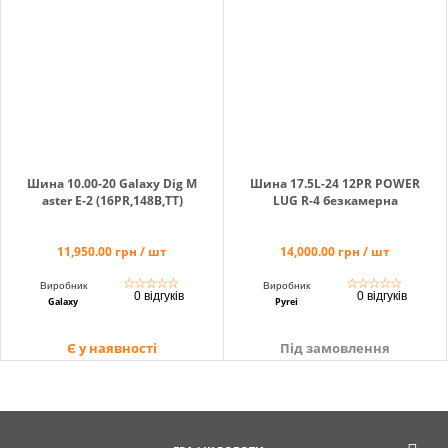
Кошик
Помічник
Шина 10.00-20 Galaxy Dig M
Шина 17.5L-24 12PR POWER
aster E-2 (16PR,148B,TT)
LUG R-4 безкамерна
0 800 203
11,950.00 грн / шт
14,000.00 грн / шт
302
Безкоштовно
☆
☆
☆
☆
☆
☆
☆
☆
☆
☆
Виробник
Виробник
по Україні
0 відгуків
0 відгуків
Galaxy
Pyrei
+38 (096) 733
733 0
Є у наявності
Під замовлення
+38 (066) 733
733 0
+38 (093) 733
733 0