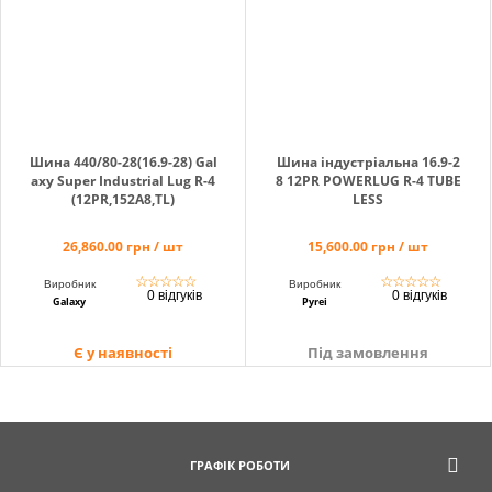
Кошик
Помічник
Шина 440/80-28(16.9-28) Gal
Шина індустріальна 16.9-2
axy Super Industrial Lug R-4
8 12PR POWERLUG R-4 TUBE
(12PR,152A8,TL)
LESS
26,860.00 грн / шт
15,600.00 грн / шт
0 800 203
302
☆
☆
☆
☆
☆
☆
☆
☆
☆
☆
Виробник
Виробник
0 відгуків
0 відгуків
Безкоштовно
Galaxy
Pyrei
по Україні
Є у наявності
Під замовлення
+38 (096) 733
733 0
+38 (066) 733
733 0
+38 (093) 733
ГРАФІК РОБОТИ
733 0