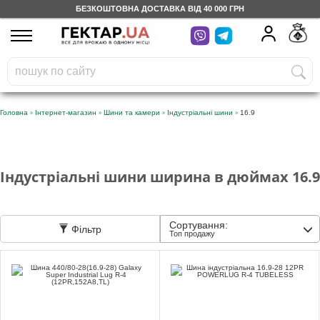
БЕЗКОШТОВНА ДОСТАВКА ВІД 40 000 ГРН
UA
RU
На вашому
грн
бонусному рахунку
Безкоштовно по Україні
»
»
»
»
Головна
Інтернет-магазин
Шини та камери
Індустріальні шини
16.9
0 800 203 302
Категорії
Індустріальні шини ширина в дюймах 16.9
Щоденник
Сортування:
Фільтр
Топ продажу
Доставка
Відгуки