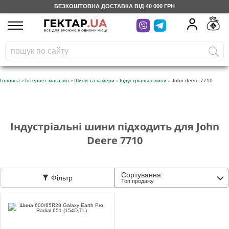
БЕЗКОШТОВНА ДОСТАВКА ВІД 40 000 ГРН
UA
RU
На вашому
грн
бонусному рахунку
Безкоштовно по Україні
»
»
»
»
Головна
Інтернет-магазин
Шини та камери
Індустріальні шини
John deere 7710
0 800 203 302
Категорії
Індустріальні шини підходить для John
Deere 7710
Щоденник
Сортування:
Фільтр
Топ продажу
Доставка
Відгуки