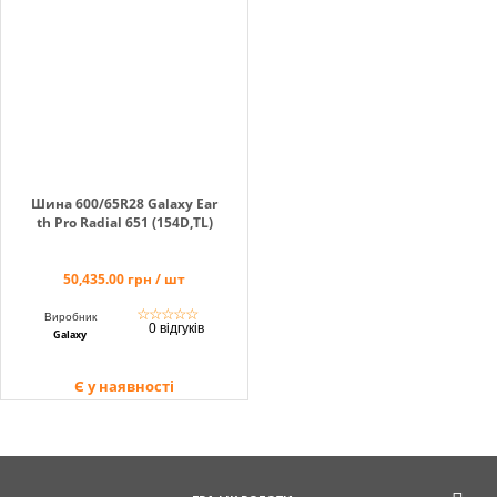
Кошик
Помічник
Шина 600/65R28 Galaxy Ear
th Pro Radial 651 (154D,TL)
0 800 203
50,435.00 грн / шт
302
Безкоштовно
☆
☆
☆
☆
☆
Виробник
по Україні
0 відгуків
Galaxy
+38 (096) 733
733 0
Є у наявності
+38 (066) 733
733 0
+38 (093) 733
733 0