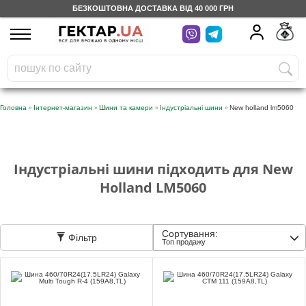
БЕЗКОШТОВНА ДОСТАВКА ВІД 40 000 ГРН
UA
RU
На вашому
грн
бонусному рахунку
Безкоштовно по Україні
»
»
»
»
Головна
Інтернет-магазин
Шини та камери
Індустріальні шини
New holland lm5060
0 800 203 302
Категорії
Індустріальні шини підходить для New
Holland LM5060
Щоденник
Сортування:
Фільтр
Топ продажу
Доставка
Відгуки