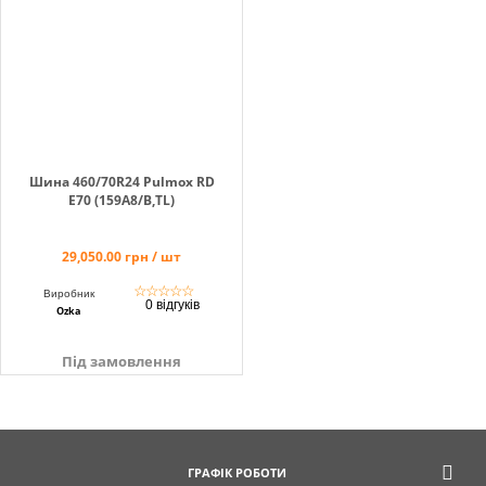
info@hectare.ua
Шина 460/70R24 Pulmox RD
E70 (159A8/B,TL)
29,050.00 грн / шт
☆
☆
☆
☆
☆
Виробник
0 відгуків
Ozka
Під замовлення
ГРАФІК РОБОТИ