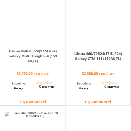
Кошик
Помічник
Шина 460/70R24(17.5LR24)
Шина 460/70R24(17.5LR24)
Galaxy Multi Tough R-4 (159
Galaxy CTM 111 (159A8,TL)
A8,TL)
0 800 203
35,750.00 грн / шт
32,900.00 грн / шт
302
Безкоштовно
☆
☆
☆
☆
☆
☆
☆
☆
☆
☆
Виробник
Виробник
по Україні
0 відгуків
0 відгуків
Galaxy
Galaxy
+38 (096) 733
733 0
Є у наявності
Є у наявності
+38 (066) 733
733 0
+38 (093) 733
733 0