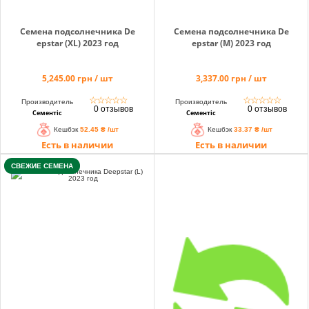
Семена подсолнечника De
Семена подсолнечника De
epstar (XL) 2023 год
epstar (M) 2023 год
5,245.00 грн / шт
3,337.00 грн / шт
☆
☆
☆
☆
☆
☆
☆
☆
☆
☆
Производитель
Производитель
0 отзывов
0 отзывов
Сементіс
Сементіс
Кешбэк
52.45 ₴ /шт
Кешбэк
33.37 ₴ /шт
Есть в наличии
Есть в наличии
СВЕЖИЕ СЕМЕНА