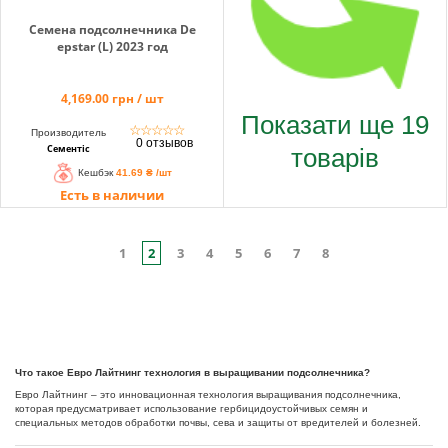
Семена подсолнечника De
epstar (L) 2023 год
4,169.00 грн / шт
Показати ще 19
☆
☆
☆
☆
☆
Производитель
0 отзывов
товарів
Сементіс
Кешбэк
41.69 ₴ /шт
Есть в наличии
1
2
3
4
5
6
7
8
Что такое Евро Лайтнинг технология в выращивании подсолнечника?
Евро Лайтнинг – это инновационная технология выращивания подсолнечника,
которая предусматривает использование гербицидоустойчивых семян и
специальных методов обработки почвы, сева и защиты от вредителей и болезней.