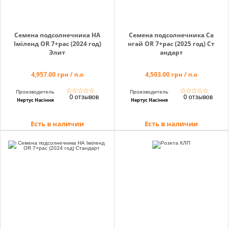
Семена подсолнечника НА
Семена подсолнечника Са
Іміленд OR 7+рас (2024 год)
нгай OR 7+рас (2025 год) Ст
Элит
андарт
4,957.00 грн / п.о
4,503.00 грн / п.о
☆
☆
☆
☆
☆
☆
☆
☆
☆
☆
Производитель
Производитель
0 отзывов
0 отзывов
Нертус Насіння
Нертус Насіння
Есть в наличии
Есть в наличии