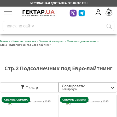
БЕСПЛАТНАЯ ДОСТАВКА ОТ 40 000 ГРН
UA
RU
На вашем
грн
бонусном счете
Бесплатно по Украине
»
»
»
»
Главная
Интернет-магазин
Посевной материал
Семена подсолнечника
Стр.2 Подсолнечник под Евро-лайтнинг
0 800 203 302
Категории
Стр.2 Подсолнечник под Евро-лайтнинг
Дневник
Сортировать:
Фильтр
Топ продаж
Доставка
СВЕЖИЕ СЕМЕНА
СВЕЖИЕ СЕМЕНА
Отзывы