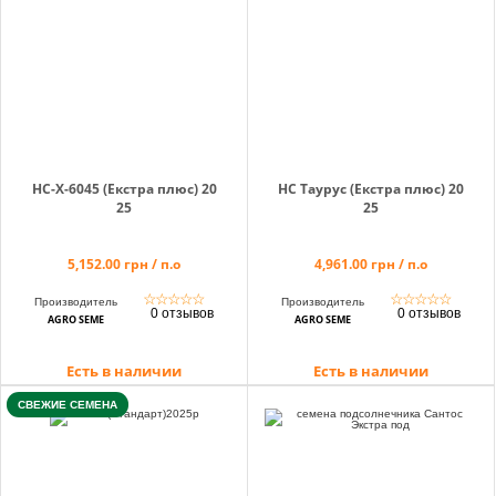
Корзина
Помощник
НС-Х-6045 (Екстра плюс) 20
НС Таурус (Екстра плюс) 20
25
25
0 800 203
5,152.00 грн / п.о
4,961.00 грн / п.о
302
☆
☆
☆
☆
☆
☆
☆
☆
☆
☆
Производитель
Производитель
Бесплатно по
0 отзывов
0 отзывов
AGRO SEME
AGRO SEME
Украине
+38 (096) 733
Есть в наличии
Есть в наличии
733 0
+38 (066) 733
СВЕЖИЕ СЕМЕНА
733 0
+38 (093) 733
733 0