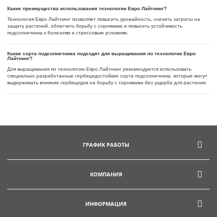
Какие преимущества использования технологии Евро Лайтнинг?
Технология Евро Лайтнинг позволяет повысить урожайность, снизить затраты на
защиту растений, облегчить борьбу с сорняками и повысить устойчивость
подсолнечника к болезням и стрессовым условиям.
Какие сорта подсолнечника подходят для выращивания по технологии Евро
Лайтнинг?
Для выращивания по технологии Евро Лайтнинг рекомендуется использовать
специально разработанные гербицидостойкие сорта подсолнечника, которые могут
выдерживать влияние гербицидов на борьбу с сорняками без ущерба для растения.
ГРАФИК РАБОТЫ
КОМПАНИЯ
ИНФОРМАЦИЯ