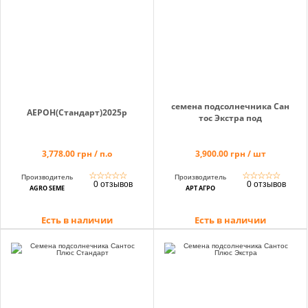
info@hectare.ua
семена подсолнечника Сан
АЕРОН(Стандарт)2025р
тос Экстра под
3,778.00 грн / п.о
3,900.00 грн / шт
☆
☆
☆
☆
☆
☆
☆
☆
☆
☆
Производитель
Производитель
0 отзывов
0 отзывов
AGRO SEME
АРТ АГРО
Есть в наличии
Есть в наличии