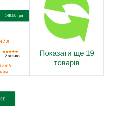
148.50
грн
 / л
Показати ще 19
★
★
★
★
★
2 отзыва
товарів
35 ₴ /л
ичии
ЕЕ