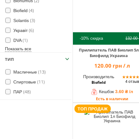
(2)
Помощник
Biohumus
(4)
Biofield
(3)
Solantis
(6)
Укравіт
0 800 203
302
-10%
скидка
132.00
(1)
DVA
Бесплатно по
Показать все
Прилипатель ПАВ Биолип 5л
Украине
Биофилд Украина
ТИП
+38 (096) 733
120.00 грн / л
733 0
(13)
Масличные
+38 (066) 733
Производитель
★
★
★
★
733 0
(11)
4 отзы
Спиртовые
Biofield
+38 (093) 733
(48)
Кешбэк
3.60 ₴ /л
733 0
ПАР
Есть в наличии
info@hectare.ua
ТОП ПРОДАЖ