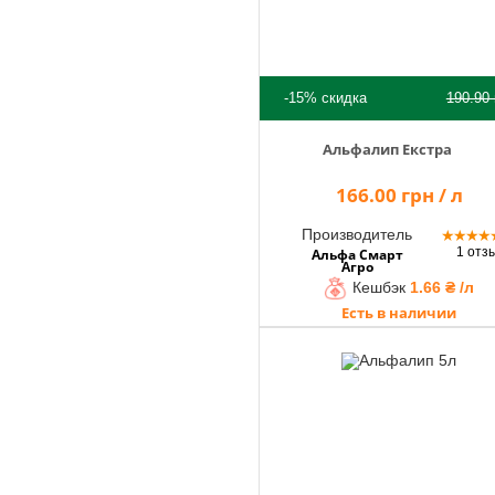
-15%
скидка
190.90
Альфалип Екстра
166.00 грн / л
Производитель
★
★
★
★
1 отз
Альфа Смарт
Агро
Кешбэк
1.66 ₴ /л
Есть в наличии