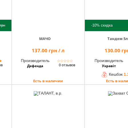
грн
-10%
скидка
МАЧО
Тандем 5л
137.00 грн / л
130.00 грн
Производитель
Производитель
★
☆
☆
☆
☆
☆
ыв
0 отзывов
Дефенда
Укравіт
Кешбэк
1.
Есть в наличии
Есть в нал