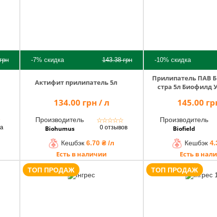
грн
-7%
скидка
143.38
грн
-10%
скидка
Прилипатель ПАВ Б
Актифит прилипатель 5л
стра 5л Биофилд 
134.00 грн / л
145.00 грн
Производитель
Производитель
★
☆
☆
☆
☆
☆
ва
0 отзывов
Biohumus
Biofield
Кешбэк
6.70 ₴ /л
Кешбэк
4.
Есть в наличии
Есть в нал
ТОП ПРОДАЖ
ТОП ПРОДАЖ