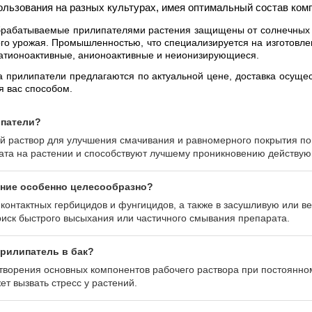
ользования на разных культурах, имея оптимальный состав ком
обрабатываемые прилипателями растения защищены от солнечных 
о урожая. Промышленностью, что специализируется на изготовле
 катионоактивные, анионоактивные и неионизирующиеся.
а прилипатели предлагаются по актуальной цене, доставка осущест
 вас способом.
ипатели?
й раствор для улучшения смачивания и равномерного покрытия по
та на растении и способствуют лучшему проникновению действующ
ение особенно целесообразно?
контактных гербицидов и фунгицидов, а также в засушливую или в
 риск быстрого высыхания или частичного смывания препарата.
рилипатель в бак?
астворения основных компонентов рабочего раствора при постоян
ет вызвать стресс у растений.