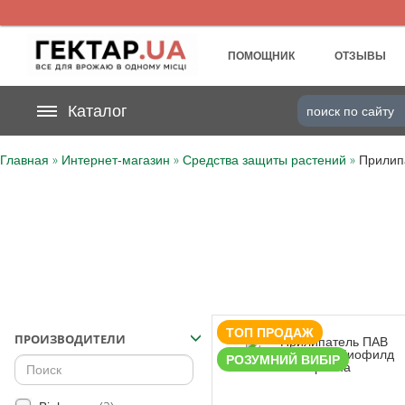
UA
RU
ПОМОЩНИК
ОТЗЫВЫ
На вашем
Каталог
грн
бонусном счете
»
»
»
Главная
Интернет-магазин
Средства защиты растений
Прилип
Категории
Дневник
Доставка
Отзывы
ТОП ПРОДАЖ
ПРОИЗВОДИТЕЛИ
Корзина
РОЗУМНИЙ ВИБІР