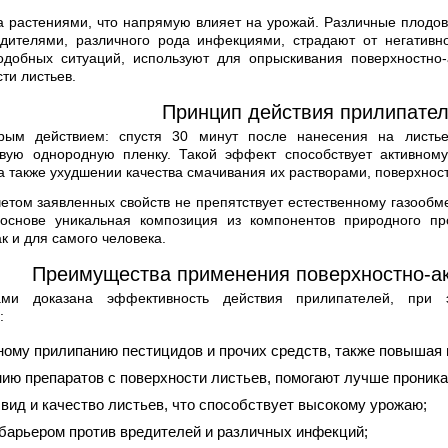
за растениями, что напрямую влияет на урожай. Различные плодов
ителями, различного рода инфекциями, страдают от негативн
одобных ситуаций, используют для опрыскивания поверхностно-
ти листьев.
Принцип действия прилипате
рым действием: спустя 30 минут после нанесения на листь
ивую однородную пленку. Такой эффект способствует активном
 а также ухудшении качества смачивания их растворами, поверхно
етом заявленных свойств не препятствует естественному газообм
основе уникальная композиция из компонентов природного пр
к и для самого человека.
Преимущества применения поверхностно-а
ами доказана эффективность действия прилипателей, при 
:
ному прилипанию пестицидов и прочих средств, также повышая 
нию препаратов с поверхности листьев, помогают лучше проника
вид и качество листьев, что способствует высокому урожаю;
барьером против вредителей и различных инфекций;