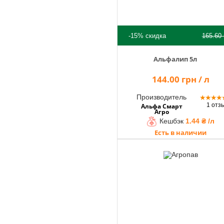
-15%
скидка
165.60
Альфалип 5л
144.00 грн / л
Производитель
★
★
★
★
1 отз
Альфа Смарт
Агро
Кешбэк
1.44 ₴ /л
Есть в наличии