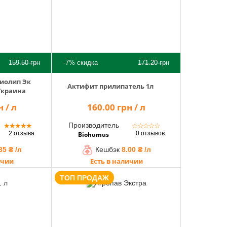
159.50
грн
-7%
скидка
171.20
грн
иолип Эк
Актифит прилипатель 1л
Украина
 / л
160.00 грн / л
Производитель
★
★
★
★
★
☆
☆
☆
☆
☆
2 отзыва
0 отзывов
Biohumus
35 ₴ /л
Кешбэк
8.00 ₴ /л
ичии
Есть в наличии
ТОП ПРОДАЖ