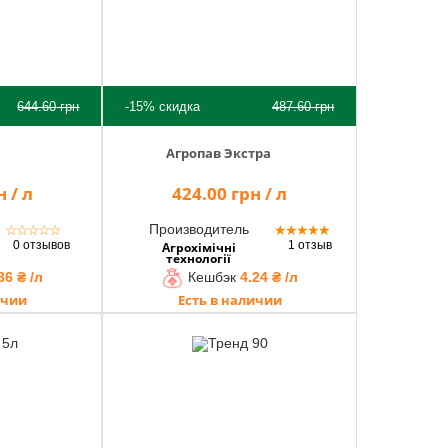
644.60
грн
-15%
скидка
487.60
грн
Агропав Экстра
 / л
424.00 грн / л
Производитель
☆
☆
☆
☆
☆
★
★
★
★
★
0 отзывов
1 отзыв
Агрохімічні
технології
86 ₴ /л
Кешбэк
4.24 ₴ /л
ичии
Есть в наличии