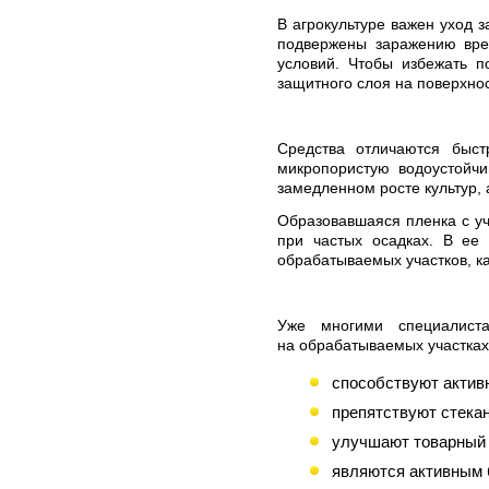
В агрокультуре важен уход 
подвержены заражению вред
условий. Чтобы избежать п
защитного слоя на поверхнос
Средства отличаются быст
микропористую водоустойч
замедленном росте культур,
Образовавшаяся пленка с уч
при частых осадках. В ее 
обрабатываемых участков, ка
Уже многими специалист
на обрабатываемых участках
способствуют актив
препятствуют стека
улучшают товарный 
являются активным 