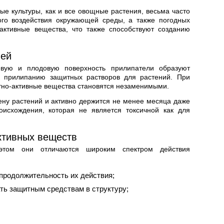
ые культуры, как и все овощные растения, весьма часто
ого воздействия окружающей среды, а также погодных
активные вещества, что также способствуют созданию
лей
евую и плодовую поверхность прилипатели образуют
у прилипанию защитных растворов для растений. При
стно-активные вещества становятся незаменимыми.
ену растений и активно держится не менее месяца даже
оисхождения, которая не является токсичной как для
ктивных веществ
этом они отличаются широким спектром действия
продолжительность их действия;
ть защитным средствам в структуру;