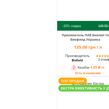
-10%
скидка
148.50
Прилипатель ПАВ Биолип 1л
Биофилд Украина
135.00 грн / л
Производитель
★
★
★
★
2 отзы
Biofield
Кешбэк
4.05 ₴ /л
Есть в наличии
ТОП ПРОДАЖ
ЕКСТРА ЕФЕКТИВНІСТЬ У ДІ