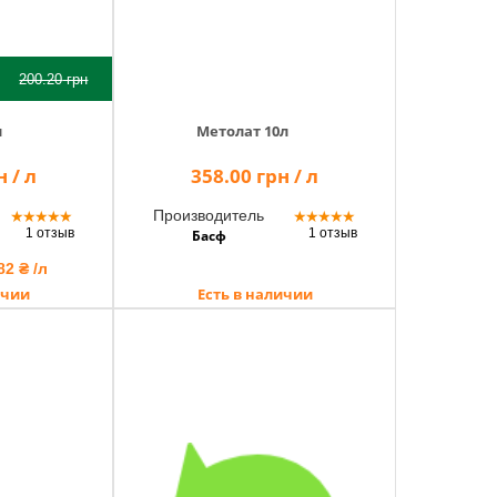
200.20
грн
л
Метолат 10л
 / л
358.00 грн / л
Производитель
★
★
★
★
★
★
★
★
★
★
1 отзыв
1 отзыв
Басф
82 ₴ /л
ичии
Есть в наличии