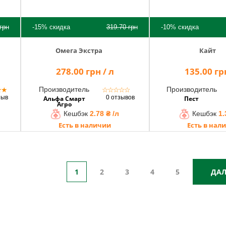
грн
-15%
скидка
319.70
грн
-10%
скидка
Омега Экстра
Кайт
278.00 грн / л
135.00 грн
Производитель
Производитель
★
★
☆
☆
☆
☆
☆
зыв
0 отзывов
Альфа Смарт
Пест
Агро
Кешбэк
2.78 ₴ /л
Кешбэк
1.
Есть в наличии
Есть в нал
1
2
3
4
5
ДАЛ