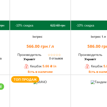
грн
-10%
скидка
622.60
грн
-10%
скидка
Інгрес
Інгрес 1 л
566.00 грн / л
586.00 грн
Производитель
Производитель
★
☆
☆
☆
☆
☆
ва
0 отзывов
Укравіт
Укравіт
Кешбэк
5.66 ₴ /л
Кешбэк
5.
Есть в наличии
Есть в нал
ТОП ПРОДАЖ
Ї