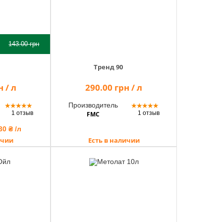
143.00
грн
Тренд 90
 / л
290.00 грн / л
Производитель
★
★
★
★
★
★
★
★
★
★
1 отзыв
1 отзыв
FMC
30 ₴ /л
ичии
Есть в наличии