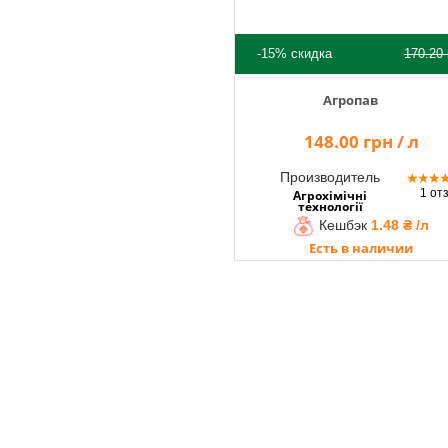
-15%
скидка
170.20
Агропав
148.00 грн / л
Производитель
★
★
★
1 от
Агрохімічні
технології
Кешбэк
1.48 ₴ /л
Есть в наличии