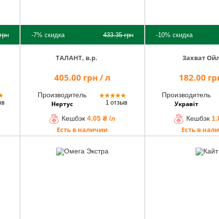
грн
-7%
скидка
433.35
грн
-10%
скидка
ТАЛАНТ, в.р.
Захват Ой
405.00 грн / л
182.00 грн
Производитель
Производитель
★
★
★
★
★
★
ыв
1 отзыв
Нертус
Укравіт
Кешбэк
4.05 ₴ /л
Кешбэк
1.
Есть в наличии
Есть в нал