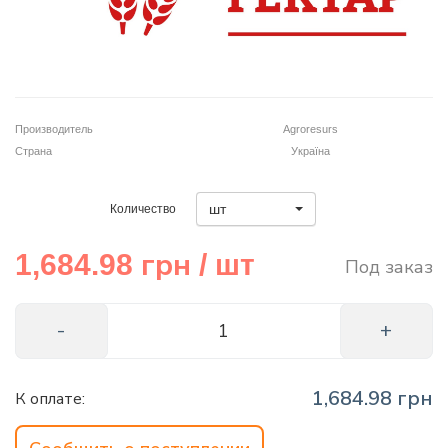
Корзина
Помощник
Производитель
Agroresurs
Страна
Україна
шт
Количество
0 800 203
грн
302
1,684.98
/ шт
Под заказ
Бесплатно по
Украине
+38 (096) 733
733 0
+38 (066) 733
733 0
1,684.98 грн
К оплате:
+38 (093) 733
733 0