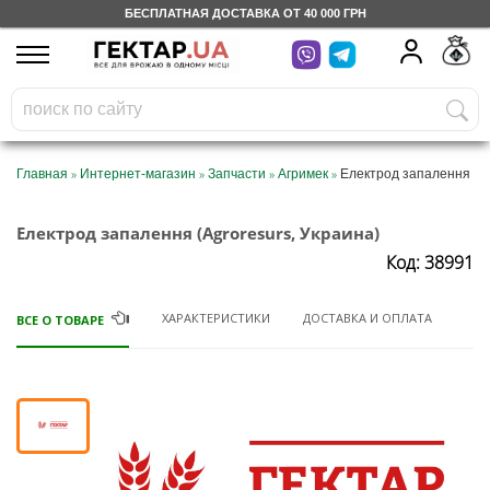
БЕСПЛАТНАЯ ДОСТАВКА ОТ 40 000 ГРН
UA
RU
На вашем
грн
бонусном счете
Бесплатно по Украине
»
»
»
»
Главная
Интернет-магазин
Запчасти
Агримек
Електрод запалення
0 800 203 302
Електрод запалення (Agroresurs, Украина)
Код: 38991
Категории
ХАРАКТЕРИСТИКИ
ДОСТАВКА И ОПЛАТА
ВСЕ О ТОВАРЕ
Дневник
Доставка
Отзывы