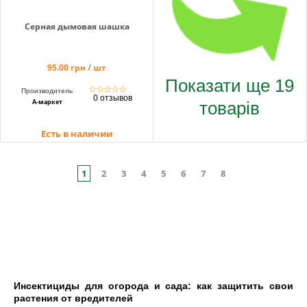
Серная дымовая шашка
95.00 грн / шт
Показати ще 19
☆
☆
☆
☆
☆
Производитель
0 отзывов
товарів
А-маркет
Есть в наличии
1
2
3
4
5
6
7
8
Инсектициды для огорода и сада: как защитить свои
растения от вредителей