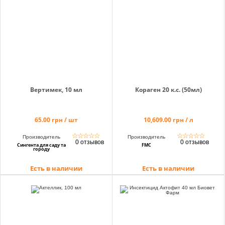
Корзина
Помощник
Вертимек, 10 мл
Кораген 20 к.с. (50мл)
0 800 203
65.00 грн / шт
10,609.00 грн / л
302
☆
☆
☆
☆
☆
☆
☆
☆
☆
☆
Производитель
Производитель
Бесплатно по
0 отзывов
0 отзывов
Сингента для саду та
FMC
Украине
городу
+38 (096) 733
Есть в наличии
Есть в наличии
733 0
+38 (066) 733
733 0
+38 (093) 733
733 0