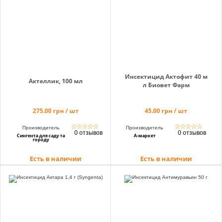
info@hectare.ua
Инсектицид Актофит 40 м
Актеллик, 100 мл
л Биовет Фарм
275.00 грн / шт
45.00 грн / шт
☆
☆
☆
☆
☆
☆
☆
☆
☆
☆
Производитель
Производитель
0 отзывов
0 отзывов
Сингента для саду та
А-маркет
городу
Есть в наличии
Есть в наличии