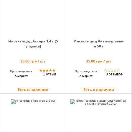
Инсектицид Актара 1,4 г (S
Инсектицид Антимуравьи
yngenta)
н 50 г
25.00 грн / шт
35.00 грн / шт
★
★
★
★
★
☆
☆
☆
☆
☆
Производитель
Производитель
1 отзыв
0 отзывов
А-маркет
А-маркет
Есть в наличии
Есть в наличии