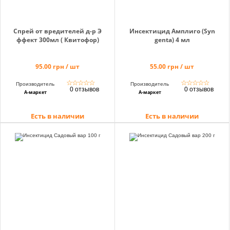
Спрей от вредителей д-р Э
Инсектицид Амплиго (Syn
ффект 300мл ( Квитофор)
genta) 4 мл
95.00 грн / шт
55.00 грн / шт
☆
☆
☆
☆
☆
☆
☆
☆
☆
☆
Производитель
Производитель
0 отзывов
0 отзывов
А-маркет
А-маркет
Есть в наличии
Есть в наличии