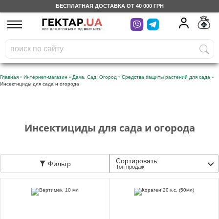
БЕСПЛАТНАЯ ДОСТАВКА ОТ 40 000 ГРН
UA
RU
На вашем
грн
бонусном счете
Бесплатно по Украине
»
»
»
»
Главная
Интернет-магазин
Дача, Сад, Огород
Средства защиты растений для сада
Инсектициды для сада и огорода
0 800 203 302
Категории
Инсектициды для сада и огорода
Дневник
Сортировать:
Фильтр
Топ продаж
Доставка
Отзывы