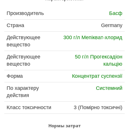
Производитель
Басф
Страна
Germany
Действующее
300 г/л Мепікват-хлорид
вещество
Действующее
50 г/л Прогексадіон
вещество
кальцію
Форма
Концентрат суспензії
По характеру
Системний
действия
Класс токсичности
3 (Помірно токсичні)
Нормы затрат