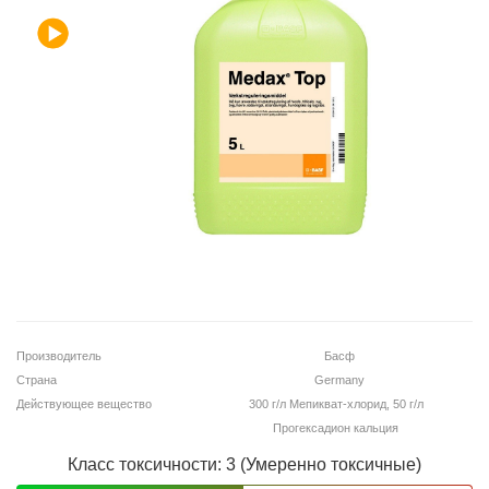
Корзина
Помощник
0 800 203
302
Бесплатно по
Украине
+38 (096) 733
Производитель
Басф
733 0
Страна
Germany
+38 (066) 733
Действующее вещество
300 г/л Мепикват-хлорид, 50 г/л
733 0
Прогексадион кальция
+38 (093) 733
Класс токсичности: 3 (Умеренно токсичные)
733 0