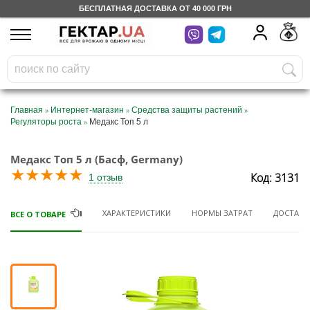
БЕСПЛАТНАЯ ДОСТАВКА ОТ 40 000 ГРН
UA
RU
На вашем
грн
бонусном счете
Бесплатно по Украине
»
»
»
Главная
Интернет-магазин
Средства защиты растений
»
Регуляторы роста
Медакс Топ 5 л
0 800 203 302
Медакс Топ 5 л (Басф, Germany)
Категории
★
★
★
★
★
Код: 3131
1 отзыв
Дневник
ХАРАКТЕРИСТИКИ
НОРМЫ ЗАТРАТ
ДОСТАВК
ВСЕ О ТОВАРЕ
Доставка
Отзывы