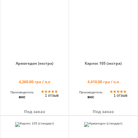
Корзина
Помощник
Армагедон (екстра)
Карлос 105 (экстра)
0 800 203
302
4,260.00 грн / п.о
4,410.00 грн / п.о
Бесплатно по
Украине
★
★
★
★
★
★
★
★
★
★
Производитель
Производитель
1 отзыв
1 отзыв
ВНІС
ВНІС
+38 (096) 733
733 0
Под заказ
Под заказ
+38 (066) 733
733 0
+38 (093) 733
733 0