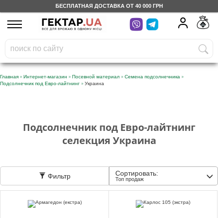
БЕСПЛАТНАЯ ДОСТАВКА ОТ 40 000 ГРН
UA
RU
На вашем
грн
бонусном счете
Бесплатно по Украине
»
»
»
»
Главная
Интернет-магазин
Посевной материал
Семена подсолнечника
»
Подсолнечник под Евро-лайтнинг
Украина
0 800 203 302
Категории
Подсолнечник под Евро-лайтнинг
селекция Украина
Дневник
Сортировать:
Фильтр
Доставка
Топ продаж
Отзывы