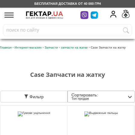
БЕСПЛАТНАЯ ДОСТАВКА ОТ 40 000 ГРН
UA
RU
На вашем
грн
бонусном счете
Бесплатно по Украине
»
»
»
»
Главная
Интернет-магазин
Запчасти
запчасти на жатки
Case Запчасти на жатку
0 800 203 302
Категории
Case Запчасти на жатку
Дневник
Сортировать:
Фильтр
Топ продаж
Доставка
Отзывы