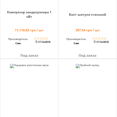
Компресор кондиціонера 1
Болт шатуна стальной
кВт
11,116.82 грн / шт
397.54 грн / шт
☆
☆
☆
☆
☆
☆
☆
☆
☆
☆
Производитель
Производитель
0 отзывов
0 отзывов
Case
Case
Под заказ
Под заказ