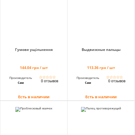
Корзина
Помощник
Гумове ущільнення
Выдвижные пальцы
144.04 грн / шт
113.36 грн / шт
0 800 203
302
☆
☆
☆
☆
☆
☆
☆
☆
☆
☆
Производитель
Производитель
0 отзывов
0 отзывов
Бесплатно по
Case
Case
Украине
Есть в наличии
Есть в наличии
+38 (096) 733
733 0
+38 (066) 733
733 0
+38 (093) 733
733 0