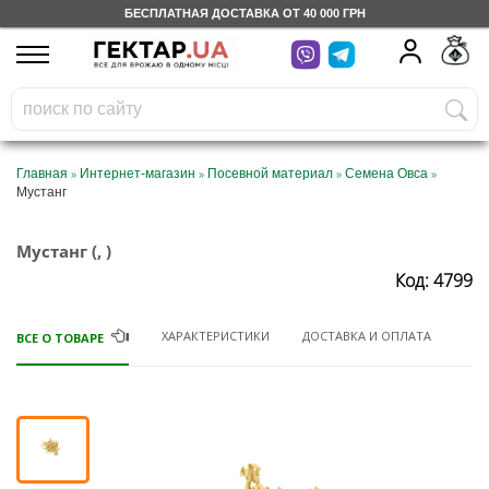
БЕСПЛАТНАЯ ДОСТАВКА ОТ 40 000 ГРН
UA
RU
На вашем
грн
бонусном счете
Бесплатно по Украине
»
»
»
»
Главная
Интернет-магазин
Посевной материал
Семена Овса
Мустанг
0 800 203 302
Мустанг (, )
Категории
Код: 4799
Дневник
ХАРАКТЕРИСТИКИ
ДОСТАВКА И ОПЛАТА
ВСЕ О ТОВАРЕ
Доставка
Отзывы