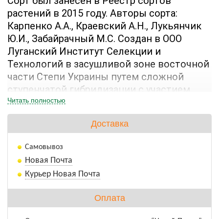
Сорт был занесен в Реестр сортов 
растений в 2015 году. Авторы сорта: 
Карпенко А.А., Краевский А.Н., Лукьянчик 
Ю.И., Забайрачный М.С. Создан в ООО 
Луганский Институт Селекции и 
Технологий в засушливой зоне восточной 
части Степи Украины путем сложной 
ступенчатой гибридизации с участием 
нескольких сортов из разных 
Читать полностью
экологических зон с последующим 
Доставка
индивидуальным отбором.
Самовывоз
Разновидность ауреа. Тип куста 
Новая Почта
промежуточный. Метелка полусжатая 
Курьер Новая Почта
длиной 18-24 см. Боковые ветки идут 
вверх от стебля под острым углом. 
Оплата
Колосковые чешуйки по длине и ширине 
средние. Колоски в основном двузерные. 