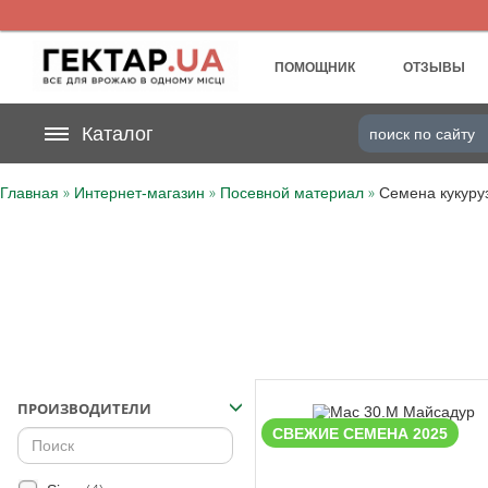
UA
RU
ПОМОЩНИК
ОТЗЫВЫ
На вашем
Каталог
грн
бонусном счете
»
»
»
Главная
Интернет-магазин
Посевной материал
Семена кукуру
Категории
Дневник
Доставка
Отзывы
ПРОИЗВОДИТЕЛИ
Корзина
СВЕЖИЕ СЕМЕНА 2025