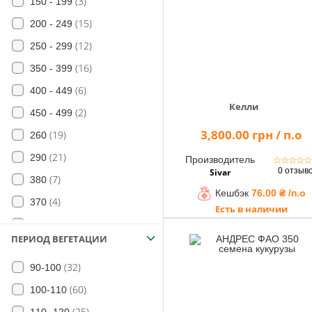
(3)
150 - 199
(15)
200 - 249
(12)
250 - 299
(16)
350 - 399
(6)
400 - 449
Келли
(2)
450 - 499
3,800.00 грн / п.о
(19)
260
(21)
290
Производитель
☆
☆
☆
☆
0 отзыв
Sivar
(7)
380
Кешбэк
76.00 ₴ /п.о
(4)
370
Есть в наличии
(18)
250
ПЕРИОД ВЕГЕТАЦИИ
(11)
300
(32)
90-100
(11)
230
(60)
100-110
(11)
350
(25)