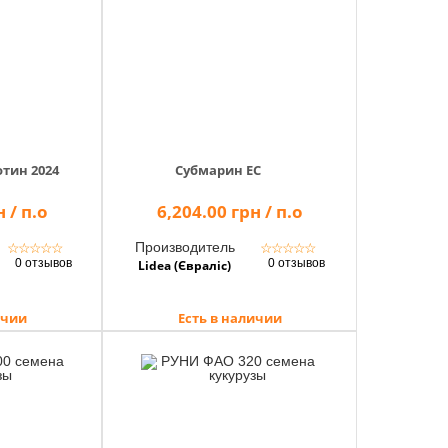
отин 2024
Субмарин ЕС
 / п.о
6,204.00 грн / п.о
Производитель
☆
☆
☆
☆
☆
☆
☆
☆
☆
☆
0 отзывов
0 отзывов
Lidea (Євраліс)
ичии
Есть в наличии