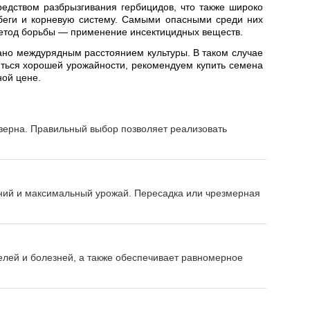
едством разбрызгивания гербицидов, что также широко
обеги и корневую систему. Самыми опасными среди них
метод борьбы — применение инсектицидных веществ.
вано междурядным расстоянием культуры. В таком случае
иться хорошей урожайности, рекомендуем купить семена
ной цене.
 зерна. Правильный выбор позволяет реализовать
ений и максимальный урожай. Пересадка или чрезмерная
лей и болезней, а также обеспечивает равномерное