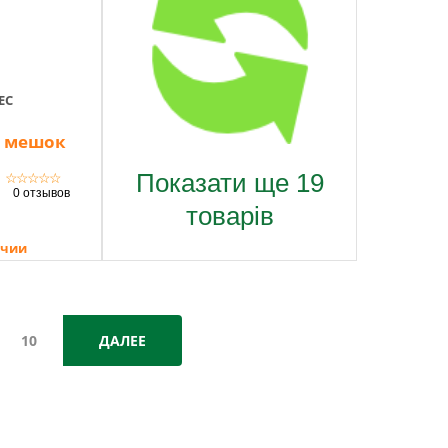
ЕС
 / мешок
Показати ще 19
☆
☆
☆
☆
☆
0 отзывов
товарів
ичии
10
ДАЛЕЕ