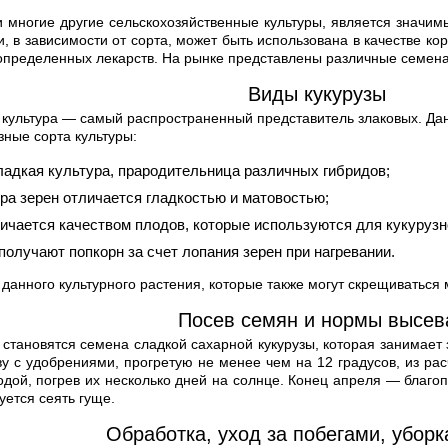
 и многие другие сельскохозяйственные культуры, является знач
, в зависимости от сорта, может быть использована в качестве ко
 определенных лекарств. На рынке представлены различные семена
Виды кукурузы
культура — самый распространенный представитель злаковых. Данн
зные сорта культуры:
ладкая культура, прародительница различных гибридов;
ра зерен отличается гладкостью и матовостью;
ичается качеством плодов, которые используются для кукурузн
олучают попкорн за счет лопания зерен при нагревании.
 данного культурного растения, которые также могут скрещиваться
Посев семян и нормы высев
становятся семена сладкой сахарной кукурузы, которая занимает
у с удобрениями, прогретую не менее чем на 12 градусов, из рас
одой, погрев их несколько дней на солнце. Конец апреля — благ
уется сеять гуще.
Обработка, уход за побегами, уборк