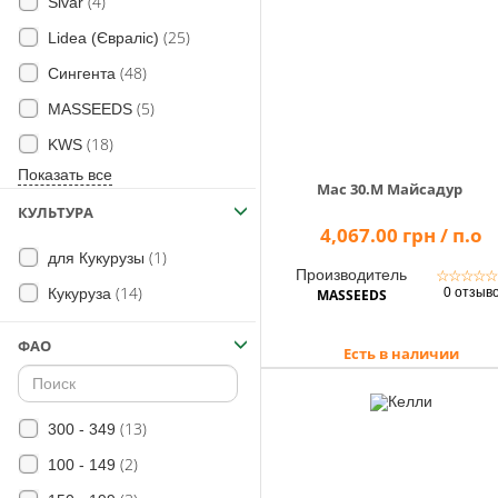
(4)
Помощник
Sivar
(25)
Lidea (Євраліс)
(48)
Сингента
(5)
MASSEEDS
0 800 203
302
(18)
KWS
Бесплатно по
Показать все
Украине
Мас 30.M Майсадур
КУЛЬТУРА
+38 (096) 733
4,067.00 грн / п.о
733 0
(1)
для Кукурузы
+38 (066) 733
Производитель
☆
☆
☆
☆
733 0
(14)
0 отзыв
Кукуруза
MASSEEDS
+38 (093) 733
733 0
ФАО
Есть в наличии
info@hectare.ua
(13)
300 - 349
(2)
100 - 149