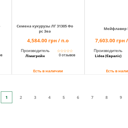
о
Семена кукурузы ЛГ 31305 Фо
Мейфлавер 
рс Зеа
4,584.00 грн / п.о
7,603.00 грн
Производитель
Производитель
☆
☆
☆
☆
☆
☆
ов
0 отзывов
Лімагрейн
Lidea (Євраліс)
Есть в наличии
Есть в нал
1
2
3
4
5
6
7
8
9