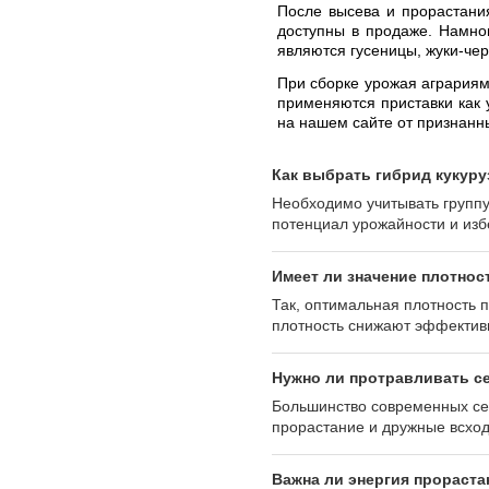
После высева и прорастания
доступны в продаже. Намно
являются гусеницы, жуки-че
При сборке урожая аграриям
применяются приставки как 
на нашем сайте от признанн
Как выбрать гибрид кукур
Необходимо учитывать группу
потенциал урожайности и изб
Имеет ли значение плотнос
Так, оптимальная плотность 
плотность снижают эффективн
Нужно ли протравливать с
Большинство современных сем
прорастание и дружные всхо
Важна ли энергия прораста