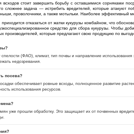
 всходов стоит завершить борьбу с оставшимися сорняками поср
го сложнее задача — истребить вредителей, которые атакуют п
рныши, проволочники, а также мотыльки. Наиболее эффективный 
 приходится отказаться от жатки кукурузы комбайном, что обосно
узкоспециализированное средство для сбора кукурузы. Чтобы доб
ых производителей, которые предлагают свою продукцию по выгод
узы?
 спелости (ФАО), климат, тип почвы и направление использования
ежать недозревания.
ть посева?
посадки обеспечивает ровные всходы, полноценное развитие раст
ость использования ресурсов.
емена?
ян уже прошли обработку. Это защищает их от почвенных вредите
ды.
ния?