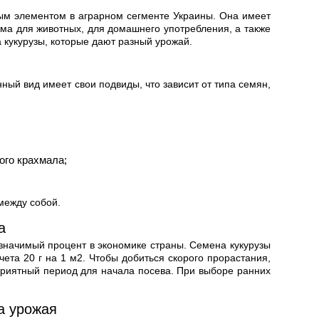
имым элементом в аграрном сегменте Украины. Она имеет
рма для животных, для домашнего употребления, а также
 кукурузы, которые дают разный урожай.
ый вид имеет свои подвиды, что зависит от типа семян,
ого крахмала;
 между собой.
а
 значимый процент в экономике страны. Семена кукурузы
чета 20 г на 1 м2. Чтобы добиться скорого прорастания,
оприятный период для начала посева. При выборе ранних
а урожая