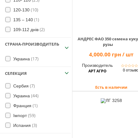
110- 120
(18)
280
(10)
120-130
(4)
180
(1)
135 – 140
(3)
210
(2)
109-112 днів
(10)
220
АНДРЕС ФАО 350 семена куку
(12)
270
СТРАНА-ПРОИЗВОДИТЕЛЬ
рузы
(13)
310
4,000.00 грн / шт
(17)
Украина
(12)
320
Производитель
☆
☆
☆
☆
(14)
340
0 отзыв
АРТ АГРО
СЕЛЕКЦИЯ
(1)
530
(7)
Сербия
Есть в наличии
(4)
240
(44)
Украина
(6)
360
(1)
Франция
(59)
Імпорт
(3)
Испания