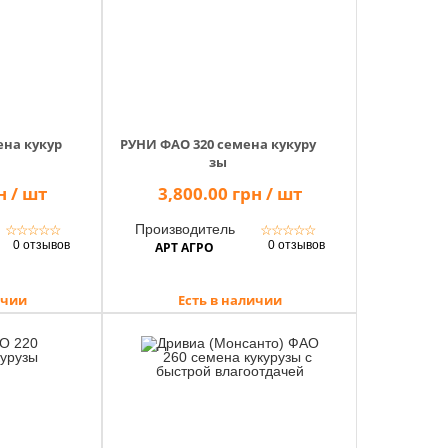
ена кукур
РУНИ ФАО 320 семена кукуру
зы
н / шт
3,800.00 грн / шт
Производитель
☆
☆
☆
☆
☆
☆
☆
☆
☆
☆
0 отзывов
0 отзывов
АРТ АГРО
ичии
Есть в наличии