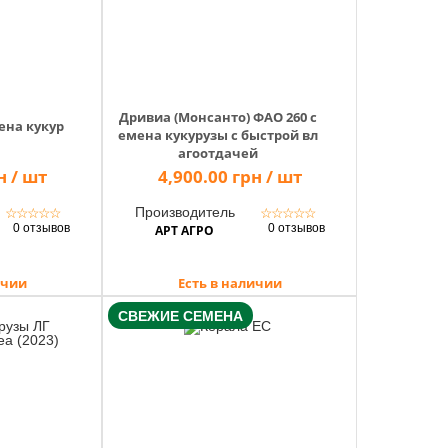
Дривиа (Монсанто) ФАО 260 с
ена кукур
емена кукурузы с быстрой вл
агоотдачей
н / шт
4,900.00 грн / шт
Производитель
☆
☆
☆
☆
☆
☆
☆
☆
☆
☆
0 отзывов
0 отзывов
АРТ АГРО
ичии
Есть в наличии
СВЕЖИЕ СЕМЕНА