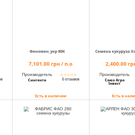
Феномен_укр 80К
Семена кукуруза Х
7,101.00 грн / п.о
2,400.00 грн
Производитель
Производитель
☆
☆
☆
☆
☆
☆
ов
0 отзывов
Сингента
Союз Агро
Інвест
Есть в наличии
Есть в нал