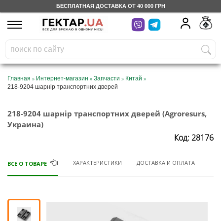
БЕСПЛАТНАЯ ДОСТАВКА ОТ 40 000 ГРН
UA
RU
На вашем
грн
бонусном счете
Бесплатно по Украине
»
»
»
»
Главная
Интернет-магазин
Запчасти
Китай
218-9204 шарнір транспортних дверей
0 800 203 302
218-9204 шарнір транспортних дверей (Agroresurs,
Категории
Украина)
Код: 28176
Дневник
ХАРАКТЕРИСТИКИ
ДОСТАВКА И ОПЛАТА
ВСЕ О ТОВАРЕ
Доставка
Отзывы