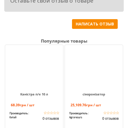
Оставьте свой отзыв о товаре
НАПИСАТЬ ОТЗЫВ
Популярные товары
Каністра п/е 10 л
сінхронізатор
68.39грн / шт
25,109.76грн / шт
☆
☆
☆
☆
☆
☆
☆
☆
☆
☆
Производитель :
Производитель :
Китай
Agroresurs
0 отзывов
0 отзывов