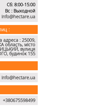
Сб: 8:00-15:00
Вс : Выходной
info@hectare.ua
иц :
адреса : 25009,
 область, місто
ИЦЬКИЙ, вулиця
ГО, будинок 155
и
info@hectare.ua
+380675598499