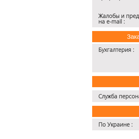
Помощник
Жалобы и пред
на e-mail :
0 800 203
Зак
302
Бесплатно по
Бухгалтерия :
Украине
+38 (096) 733
733 0
+38 (066) 733
733 0
+38 (093) 733
733 0
Служба персона
info@hectare.ua
По Украине :