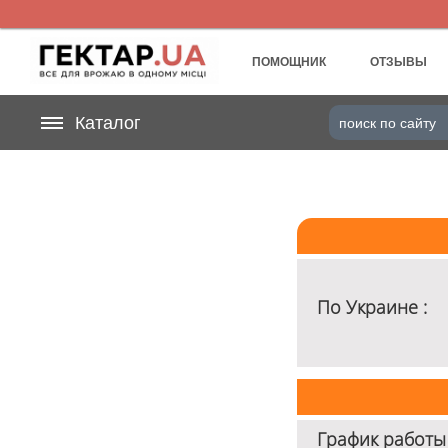
UA
RU
ПОМОЩНИК
ОТЗЫВЫ
На вашем
Каталог
грн
бонусном счете
Категории
Дневник
Доставка
По Украине :
Отзывы
Корзина
График работы 