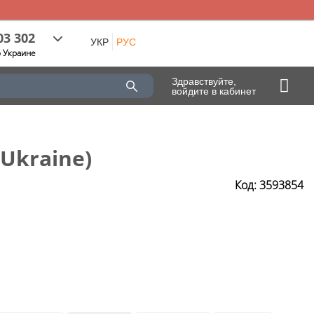
03 302
УКР
РУС
о Украине
Здравствуйте,
войдите в кабинет
Ukraine)
Код: 3593854