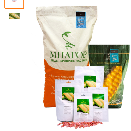
Помощник
0 800 203
302
Бесплатно по
Украине
+38 (096) 733
733 0
+38 (066) 733
733 0
+38 (093) 733
733 0
info@hectare.ua