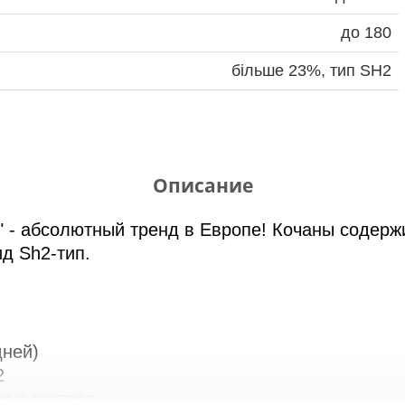
до 180
більше 23%, тип SH2
Описание
" - абсолютный тренд в Европе! Кочаны содерж
д Sh2-тип.
дней)
2
в с гектара