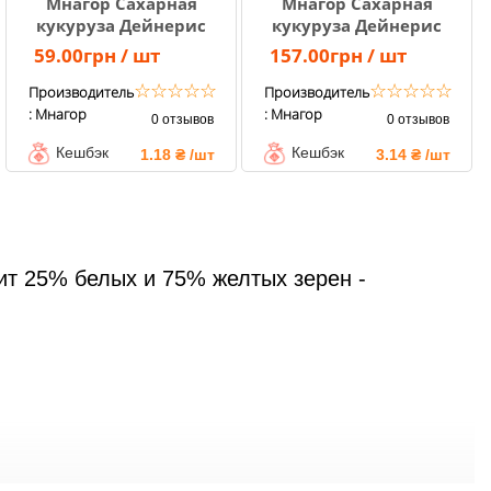
Мнагор Сахарная
Мнагор Сахарная
кукуруза Дейнерис
кукуруза Дейнерис
(Барселона) F1, Sh2
(Барселона) F1, Sh2
59.00грн / шт
157.00грн / шт
(50 семян)
(200 семян)
☆
☆
☆
☆
☆
☆
☆
☆
☆
☆
Производитель
Производитель
: Мнагор
: Мнагор
0 отзывов
0 отзывов
Кешбэк
Кешбэк
1.18 ₴ /шт
3.14 ₴ /шт
ит 25% белых и 75% желтых зерен - 