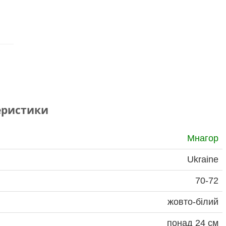
еристики
Мнагор
Ukraine
70-72
жовто-білий
понад 24 см