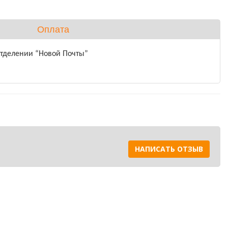
Оплата
от грибковых заболеваний растения + Radix
отделении “Новой Почты”
НАПИСАТЬ ОТЗЫВ