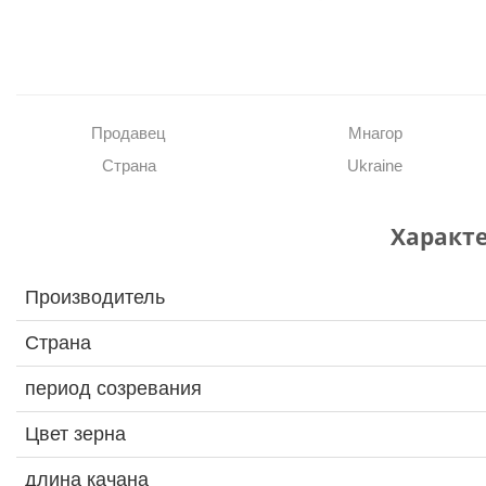
Продавец
Мнагор
Страна
Ukraine
Характ
Производитель
Страна
период созревания
Цвет зерна
длина качана