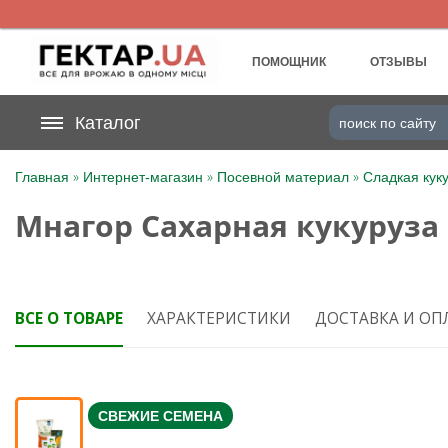
UA
RU
ПОМОЩНИК
ОТЗЫВЫ
На вашем
Каталог
грн
бонусном счете
»
»
»
Главная
Интернет-магазин
Посевной материал
Сладкая кук
Категории
Мнагор Сахарная кукуруза 
Дневник
Доставка
ВСЕ О ТОВАРЕ
ХАРАКТЕРИСТИКИ
ДОСТАВКА И ОП
Отзывы
Корзина
СВЕЖИЕ СЕМЕНА