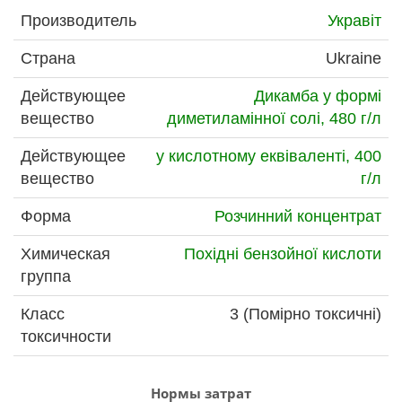
Производитель
Укравіт
Страна
Ukraine
Действующее
Дикамба у формі
вещество
диметиламінної солі, 480 г/л
Действующее
у кислотному еквіваленті, 400
вещество
г/л
Форма
Розчинний концентрат
Химическая
Похідні бензойної кислоти
группа
Класс
3 (Помірно токсичні)
токсичности
Нормы затрат