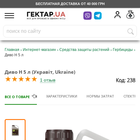
БЕСПЛАТНАЯ ДОСТАВКА ОТ 40 000 ГРН
UA
RU
На вашем
грн
бонусном счете
Бесплатно по Украине
»
»
»
»
Главная
Интернет-магазин
Средства защиты растений
Гербициды
Диво Н 5 л
0 800 203 302
Диво Н 5 л (Укравіт, Ukraine)
Категории
★
★
★
★
★
Код: 238
1 отзыв
Дневник
ХАРАКТЕРИСТИКИ
НОРМЫ ЗАТРАТ
СПЕКТР 
ВСЕ О ТОВАРЕ
Доставка
Отзывы