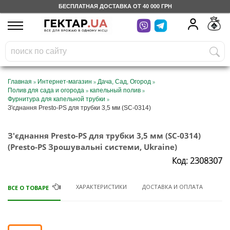
БЕСПЛАТНАЯ ДОСТАВКА ОТ 40 000 ГРН
UA
RU
На вашем
грн
бонусном счете
Бесплатно по Украине
»
»
»
Главная
Интернет-магазин
Дача, Сад, Огород
»
»
Полив для сада и огорода
капельный полив
0 800 203 302
»
Фурнитура для капельной трубки
З'єднання Presto-PS для трубки 3,5 мм (SC-0314)
Категории
З'єднання Presto-PS для трубки 3,5 мм (SC-0314)
(Presto-PS Зрошувальні системи, Ukraine)
Дневник
Код: 2308307
Доставка
ХАРАКТЕРИСТИКИ
ДОСТАВКА И ОПЛАТА
ВСЕ О ТОВАРЕ
Отзывы