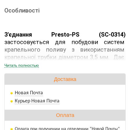
Особливості
З'єднання Presto-PS (SC-0314) 
застосовується для побудови систем 
крапельного поливу з використанням 
крапельної трубки діаметром 3,5 мм.  Дає 
змогу швидко та надійно з'єднати відрізки 
Читать полностью
трубки між собою або усунути її розриви та 
пошкодження. Процес монтажу не займає 
Доставка
багато часу і не вимагає спеціальних 
Новая Почта
навичок. З'єднання виготовлене з 
Курьер Новая Почта
якісного ПВХ, довговічне, стійке до 
впливу ультрафіолету і водорозчинних 
Оплата
добрив.
Оплата при получении на отделении “Новой Почты”