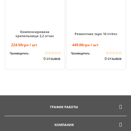
Компенсирована
Ремонтник tape 16 Irritec
крапельниця 2,2 л/час
224.50грн / шт
449.00грн / шт
☆
☆
☆
☆
☆
☆
☆
☆
☆
☆
Производитель :
Производитель :
0 отзывов
0 отзывов
ГРАФИК РАБОТЫ
КОМПАНИЯ