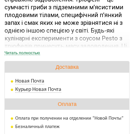
сумчасті гриби з підземними м'ясистими 
плодовими тілами, специфічний п'янкий 
запах і смак яких не може зрівнятися ні з 
однією іншою спецією у світі. Будь-які 
кулінарні експерименти з соусом Pesto з 
трюфелів принесуть масу задоволення. Ці 
дивовижні гриби з успіхом доповнюють 
Читать полностью
м'ясні страви, рибні, страви з дичини, 
Доставка
салати. Неповторний аромат може 
зробити вишуканим навіть звичайну 
Новая Почта
страву. Соус Песто з трюфелями є 
Курьер Новая Почта
інноваційним продуктом, який принесе 
різноманітність для приготування 
Оплата
повсякденних страв. Цей продукти з Італії 
задовольнить смак найвибагливішого 
Оплата при получении на отделении “Новой Почты”
гурмана. Він не вимагає особливого 
Безналичный платеж
приготування, це готовий продукт-гарнір 