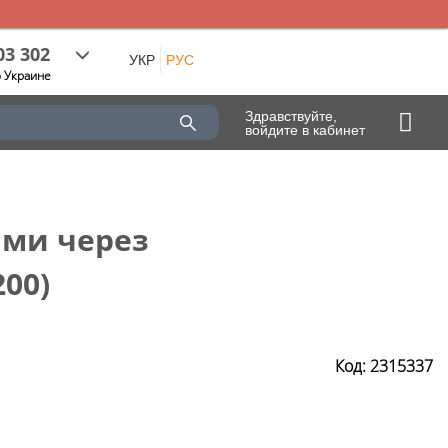
03 302
УКР
РУС
о Украине
Здравствуйте,
войдите в кабинет
ями через
00)
Код: 2315337