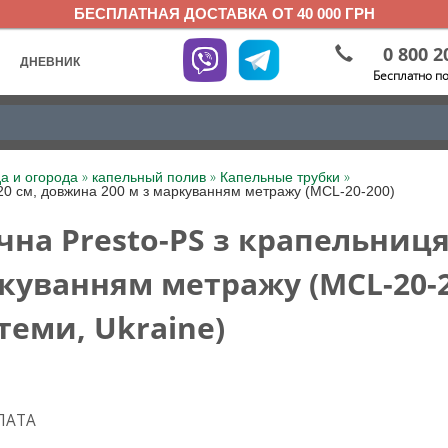
БЕСПЛАТНАЯ ДОСТАВКА ОТ 40 000 ГРН
0 800 2
ДНЕВНИК
Бесплатно п
»
»
»
а и огорода
капельный полив
Капельные трубки
 20 см, довжина 200 м з маркуванням метражу (MCL-20-200)
чна Presto-PS з крапельниц
ркуванням метражу (MCL-20-2
теми, Ukraine)
ЛАТА