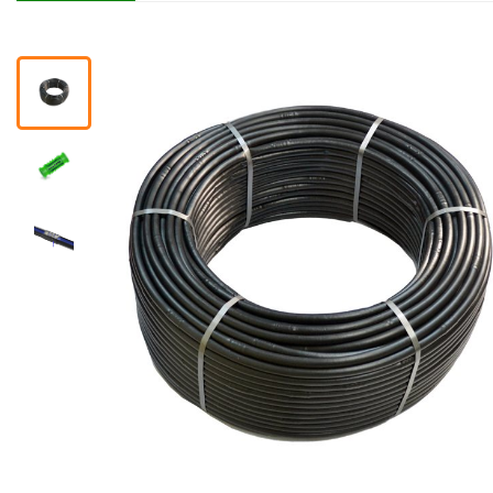
Помощник
0 800 203
302
Бесплатно по
Украине
+38 (096) 733
733 0
+38 (066) 733
733 0
+38 (093) 733
733 0
info@hectare.ua