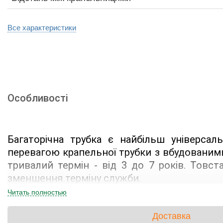
Все характеристики
Особливості
Багаторічна трубка є найбільш універса
перевагою крапельної трубки з вбудованими
тривалий термін - від 3 до 7 років. Товст
зменшення терміну служби.
Читать полностью
Багаторічна крапельна трубка Presto-PS (M
швів, задирок і зварних з'єднань. Через 
Доставка