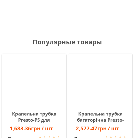
Популярные товары
Крапельна трубка
Крапельна трубка
Presto-PS для
багаторічна Presto-
крапельниць
PS з
1,683.36грн / шт
2,577.47грн / шт
мікроджет діаметр
крапельницями