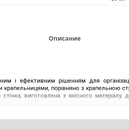
Описание
льним і ефективним рішенням для організац
 крапельницями, порівняно з крапельною стр
а стінка, виготовлена з якісного матеріалу, 
CL-20-200) 
являє собою ПВХ трубку діаметро
кожні 20 см в неї вбудовані циліндричні кр