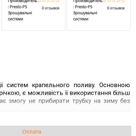
5*1,5 мм, довжина
☆
☆
☆
☆
☆
через 25 см,
☆
☆
☆
☆
☆
Производитель
Производитель
100 м (PVH 5B)
довжина 200 м з
: Presto-PS
: Presto-PS
0 отзывов
0 отзывов
маркуванням
Зрошувальні
Зрошувальні
метражу (MCL-25-
системи
системи
200)
ії систем крапельного поливу. Основною 
ічкою, є можливість її використання більш 
дає змогу не прибирати трубку на зиму без 
м 16 мм з товщиною стінки 0.9 мм. Не має 
апельниці (емітери) на 4 виходи з довгим 
Оплата