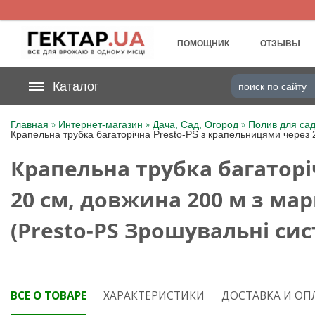
UA
RU
ПОМОЩНИК
ОТЗЫВЫ
На вашем
Каталог
грн
бонусном счете
»
»
»
Главная
Интернет-магазин
Дача, Сад, Огород
Полив для сад
Крапельна трубка багаторічна Presto-PS з крапельницями через
Категории
Крапельна трубка багаторі
Дневник
20 см, довжина 200 м з ма
Доставка
(Presto-PS Зрошувальні сис
Отзывы
Корзина
ВСЕ О ТОВАРЕ
ХАРАКТЕРИСТИКИ
ДОСТАВКА И ОП