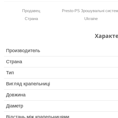
Продавец
Presto-PS Зрошувальні систе
Страна
Ukraine
Характ
Производитель
Страна
Тип
Вигляд крапельниці
Довжина
Діаметр
Відстань між крапельницями