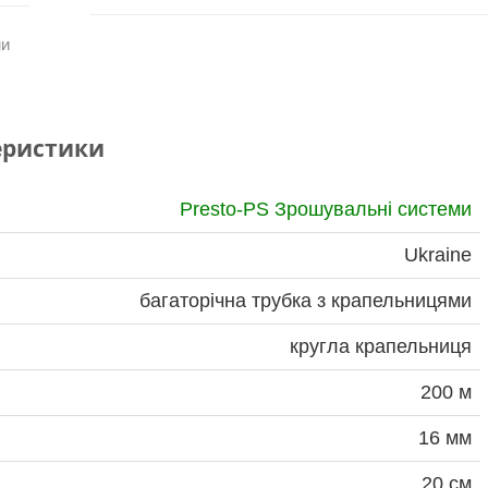
ми
еристики
Presto-PS Зрошувальні системи
Ukraine
багаторічна трубка з крапельницями
кругла крапельниця
200 м
16 мм
20 см