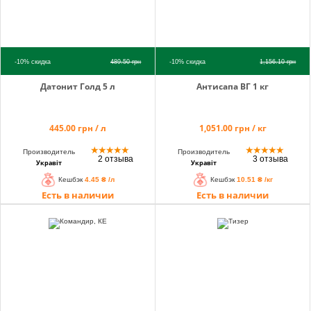
-10%
скидка
489.50
грн
-10%
скидка
1,156.10
грн
Датонит Голд 5 л
Антисапа ВГ 1 кг
445.00 грн / л
1,051.00 грн / кг
★
★
★
★
★
★
★
★
★
★
Производитель
Производитель
2 отзыва
3 отзыва
Укравіт
Укравіт
Кешбэк
4.45 ₴ /л
Кешбэк
10.51 ₴ /кг
Есть в наличии
Есть в наличии