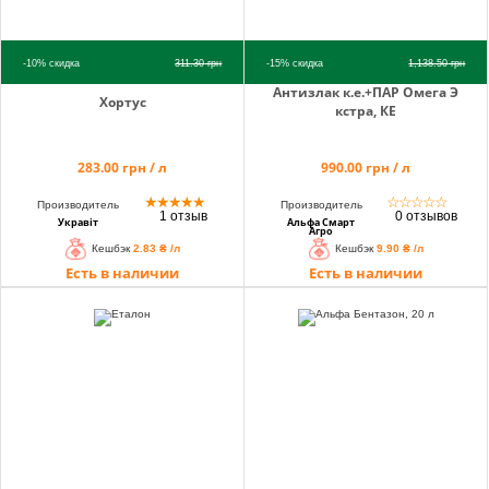
-10%
скидка
311.30
грн
-15%
скидка
1,138.50
грн
Антизлак к.е.+ПАР Омега Э
Хортус
кстра, КЕ
283.00 грн / л
990.00 грн / л
★
★
★
★
★
☆
☆
☆
☆
☆
Производитель
Производитель
1 отзыв
0 отзывов
Укравіт
Альфа Смарт
Агро
Кешбэк
2.83 ₴ /л
Кешбэк
9.90 ₴ /л
Есть в наличии
Есть в наличии