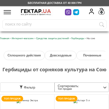
БЕСПЛАТНАЯ ДОСТАВКА ОТ 40 000 ГРН
UA
RU
На вашем
грн
бонусном счете
Бесплатно по Украине
»
»
»
»
Главная
Интернет-магазин
Средства защиты растений
Гербициды
На сою
0 800 203 302
Сплошного действия
Довсходовые
Почвенные
Категории
Гербициды от сорняков культура на Сою
Дневник
Сортировать:
Фильтр
Доставка
Топ продаж
ТОП ПРОДАЖ
ТОП ПРОДАЖ
Отзывы