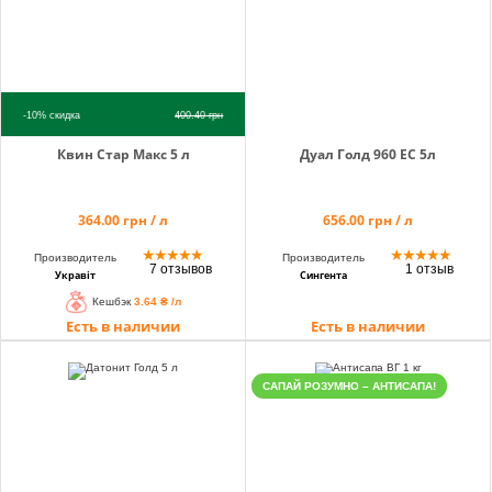
-10%
скидка
400.40
грн
Квин Стар Макс 5 л
Дуал Голд 960 ЕС 5л
364.00 грн / л
656.00 грн / л
★
★
★
★
★
★
★
★
★
★
Производитель
Производитель
7 отзывов
1 отзыв
Укравіт
Сингента
Кешбэк
3.64 ₴ /л
Есть в наличии
Есть в наличии
САПАЙ РОЗУМНО – АНТИСАПА!