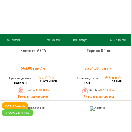
-8%
скидка
608.04
грн
-10%
скидка
4,137.10
грн
Клетект МЕГА
Торино 0,1 кг
563.00 грн / л
3,761.00 грн / кг
☆
☆
☆
☆
☆
★
★
★
★
☆
Производитель
Производитель
0 отзывов
1 отзыв
Нопосон
Пест
Кешбэк
5.63 ₴ /л
Кешбэк
37.61 ₴ /кг
Есть в наличии
Есть в наличии
ТОП ПРОДАЖ
ГРОЗА БУР’ЯНІВ!