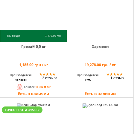
-8%
скидка
1,279.80
грн
Гроза® 0,5 кг
Хармони
1,185.00 грн / кг
19,278.00 грн / кг
★
★
★
★
★
★
★
★
★
★
Производитель
Производитель
3 отзыва
1 отзыв
Нопосон
FMC
Кешбэк
11.85 ₴ /кг
Есть в наличии
Есть в наличии
ТОЧНО ПРОТИ ЗЛАКІВ!