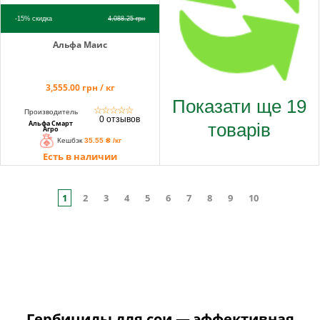
-15%
скидка
4,088.25
грн
Альфа Маис
3,555.00 грн / кг
Показати ще 19
☆
☆
☆
☆
☆
Производитель
0 отзывов
товарів
Альфа Смарт
Агро
Кешбэк
35.55 ₴ /кг
Есть в наличии
1
2
3
4
5
6
7
8
9
10
Гербициды для сои — эффективная