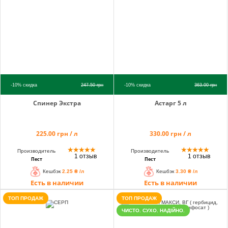
Корзина
Помощник
-10%
скидка
247.50
грн
-10%
скидка
363.00
грн
Спинер Экстра
Астарг 5 л
0 800 203
302
225.00 грн / л
330.00 грн / л
Бесплатно по
Украине
★
★
★
★
★
★
★
★
★
★
Производитель
Производитель
1 отзыв
1 отзыв
Пест
Пест
+38 (096) 733
Кешбэк
2.25 ₴ /л
Кешбэк
3.30 ₴ /л
733 0
Есть в наличии
Есть в наличии
+38 (066) 733
733 0
ТОП ПРОДАЖ
ТОП ПРОДАЖ
+38 (093) 733
ЧИСТО. СУХО. НАДІЙНО.
733 0