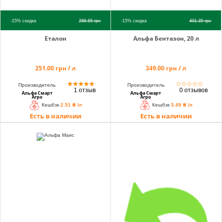
-15%
скидка
288.65
грн
-15%
скидка
401.35
грн
Еталон
Альфа Бентазон, 20 л
251.00 грн / л
349.00 грн / л
★
★
★
★
★
☆
☆
☆
☆
☆
Производитель
Производитель
1 отзыв
0 отзывов
Альфа Смарт
Альфа Смарт
Агро
Агро
Кешбэк
2.51 ₴ /л
Кешбэк
3.49 ₴ /л
Есть в наличии
Есть в наличии