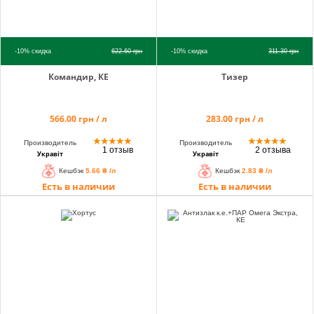
-10%
скидка
622.60
грн
-10%
скидка
311.30
грн
Командир, КЕ
Тизер
566.00 грн / л
283.00 грн / л
★
★
★
★
★
★
★
★
★
★
Производитель
Производитель
1 отзыв
2 отзыва
Укравіт
Укравіт
Кешбэк
5.66 ₴ /л
Кешбэк
2.83 ₴ /л
Есть в наличии
Есть в наличии