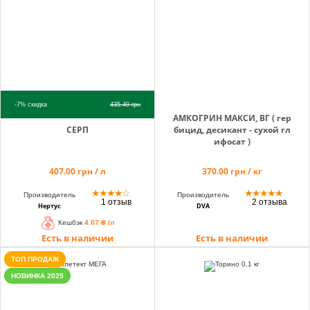
info@hectare.ua
-7%
скидка
435.49
грн
АМКОГРИН МАКСИ, ВГ ( гер
СЕРП
бицид, десикант - сухой гл
ифосат )
407.00 грн / л
370.00 грн / кг
★
★
★
★
☆
★
★
★
★
★
Производитель
Производитель
1 отзыв
2 отзыва
Нертус
DVA
Кешбэк
4.07 ₴ /л
Есть в наличии
Есть в наличии
ТОП ПРОДАЖ
НОВИНКА 2025