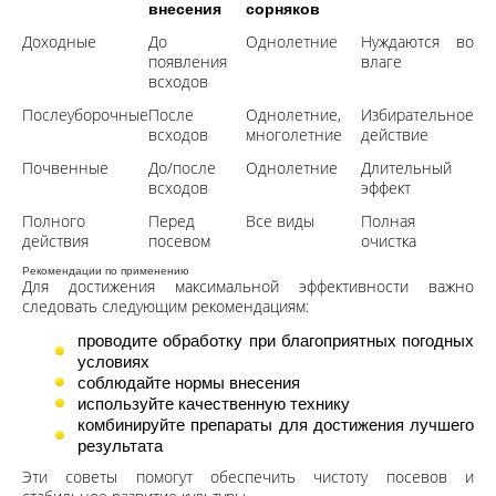
внесения
сорняков
Доходные
До
Однолетние
Нуждаются во
появления
влаге
всходов
Послеуборочные
После
Однолетние,
Избирательное
всходов
многолетние
действие
Почвенные
До/после
Однолетние
Длительный
всходов
эффект
Полного
Перед
Все виды
Полная
действия
посевом
очистка
Рекомендации по применению
Для достижения максимальной эффективности важно
следовать следующим рекомендациям:
проводите обработку при благоприятных погодных
условиях
соблюдайте нормы внесения
используйте качественную технику
комбинируйте препараты для достижения лучшего
результата
Эти советы помогут обеспечить чистоту посевов и